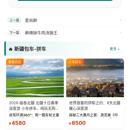
爱尚鲜
上一篇
麻辣妹牛肉汤锅王
下一篇
🔥 新疆包车-拼车
更多 >
散客拼团
小车拼车
2026·画卷北疆 北疆十日春季
世界旅客的伊犁之约：8天北疆
深度游 小车拼车、纯玩无购
暖心深度游
物！
自驾环湖360°：用一圈车轮丈量
探秘三大雅丹之首：游览被《中
“大西洋最后一滴眼泪”的极致蔚
国国家地理》评选为“中国最美的
4580
8500
¥
¥
蓝。 赛湖旅拍：甄选多款风格服
三大雅丹”第一名的克拉玛依魔鬼
饰，9张精修美照，定格赛里木湖
城。 中国第一村：探访仅存的图