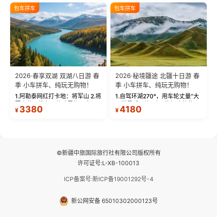
绝美瞬间。 赛湖坦克300跟车视
瓦人最大村落——禾木村，欣赏
包车拼车
包车拼车
频：专业摄影师...
晨雾与小木...
2026·春享双湖 双湖八日游 春
2026·秘境疆途 北疆十日游 春
季 小车拼车、纯玩无购物！
季 小车拼车、纯玩无购物！
1.阿勒泰网红打卡地：将军山 2.将
1.自驾环湖270°，用车轮丈量“大
军山落日缆车，体验雪都风光 3.
西洋最后一滴眼泪”的极致蔚蓝，
3380
4180
¥
¥
将军山，夕阳派对，蹦迪party 4.
让雪山、花海与深邃湖水在转弯
自驾赛里木湖360°环湖 5.二进赛
间连成自由的画卷。 2.特别赠送
湖随心游，邂逅湖畔日出浪漫...
那拉提景区3公里内，落地窗三钻
民宿 3.那...
©新疆中旅国际旅行社有限公司版权所有
许可证号:L-XB-100013
ICP备案号:新ICP备19001292号-4
新公网安备 65010302000123号