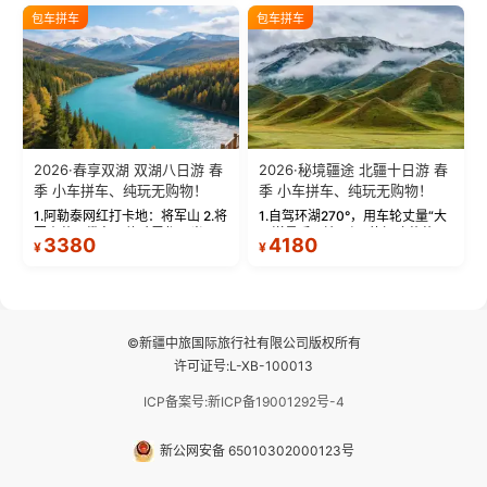
绝美瞬间。 赛湖坦克300跟车视
瓦人最大村落——禾木村，欣赏
包车拼车
包车拼车
频：专业摄影师...
晨雾与小木...
2026·春享双湖 双湖八日游 春
2026·秘境疆途 北疆十日游 春
季 小车拼车、纯玩无购物！
季 小车拼车、纯玩无购物！
1.阿勒泰网红打卡地：将军山 2.将
1.自驾环湖270°，用车轮丈量“大
军山落日缆车，体验雪都风光 3.
西洋最后一滴眼泪”的极致蔚蓝，
3380
4180
¥
¥
将军山，夕阳派对，蹦迪party 4.
让雪山、花海与深邃湖水在转弯
自驾赛里木湖360°环湖 5.二进赛
间连成自由的画卷。 2.特别赠送
湖随心游，邂逅湖畔日出浪漫...
那拉提景区3公里内，落地窗三钻
民宿 3.那...
©新疆中旅国际旅行社有限公司版权所有
许可证号:L-XB-100013
ICP备案号:新ICP备19001292号-4
新公网安备 65010302000123号