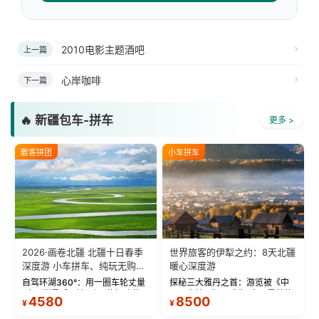
2010电影主题酒吧
上一篇
心岸咖啡
下一篇
🔥 新疆包车-拼车
更多 >
散客拼团
小车拼车
2026·画卷北疆 北疆十日春季
世界旅客的伊犁之约：8天北疆
深度游 小车拼车、纯玩无购
暖心深度游
物！
自驾环湖360°：用一圈车轮丈量
探秘三大雅丹之首：游览被《中
“大西洋最后一滴眼泪”的极致蔚
国国家地理》评选为“中国最美的
4580
8500
¥
¥
蓝。 赛湖旅拍：甄选多款风格服
三大雅丹”第一名的克拉玛依魔鬼
饰，9张精修美照，定格赛里木湖
城。 中国第一村：探访仅存的图