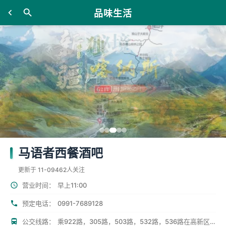
品味生活
马语者西餐酒吧
更新于 11-09
462人关注
营业时间：
早上11:00
0991-7689128
预定电话：
公交线路：
乘922路，305路，503路，532路，536路在高新区下车即到。乘26路，45路，913路，307路，78路肿瘤医院下车往昆明路走即到。