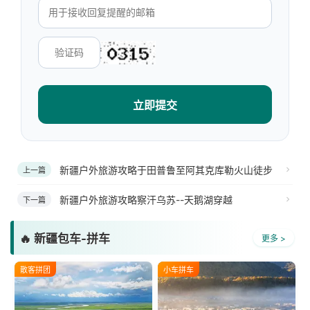
立即提交
新疆户外旅游攻略于田普鲁至阿其克库勒火山徒步
上一篇
新疆户外旅游攻略察汗乌苏--天鹅湖穿越
下一篇
🔥 新疆包车-拼车
更多 >
散客拼团
小车拼车