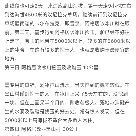
此线段也可走2天，来适应高山海拔，第一天走9小时左右
到达海拔4500米的汉尼拉克草场，继续前行到汉尼拉克
草场最南端的卡尔布拉克，即雪泉，阿格居该冰川就在眼
前。第二天，需步行到阿格居该冰川捡玉，驴已经不好往
上走了，有玉的地带在5000米以上，较多的在5600米以
上的冰舍，在这有较多的挖玉人，也就是收购玉最便宜的
地方。
第三日 阿格居改冰川挖玉及收购玉 10公里
需专用的重铲，剁冰挖山流水，当天挖到的概率较低。在
黑山村碰到挖玉的人，在冰川上呆了5天左右的，没挖到
一块，但在上面呆半个月的，则收获极大。落地冰消融产
生的水洞及裂缝是找玉的好去处，常有惊人发现，但在
5000米以上高海拔不适合大多数人常住。
第四日 阿格居改--黑山村 30公里