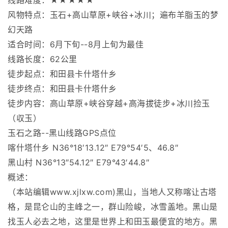
线路难度：★★★★★
风物特点：玉石+高山草原+峡谷+冰川；遍布羊脂玉的梦
幻天路
适合时间：6月下旬--8月上旬为最佳
线路长度：62公里
徒步起点：和田县卡什塔什乡
徒步终点：和田县卡什塔什乡
徒步内容：高山草原+峡谷穿越+高海拔徒步+冰川捡玉
（収玉）
玉石之路--黑山线路GPS点位
喀什塔什乡 N36°18′13.12″ E79°54′5、46.8″
黑山村 N36°13″54.12″ E79°43′44.8″
概述：
（本站编辑
www.xjlxw.com
)黑山，当地人又称喀让古塔
格，是昆仑山的主峰之一，群山险峻，冰雪盖地。黑山是
找玉人必去之地，这里是世界上和田玉最便宜的地方。黑