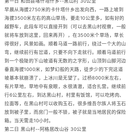
第一日 和田县喀什塔什乡--黑山村 30公里
早晨从海拔2750米的卡什塔什乡出发向西，一路上坡到
海拔3500米左右的高山草场，要走10公里多，如有好的
越野车，此段车可以直接开到（可以去黑山村视察，一般
就将车放到这里，回来再开），在3500米个草场，草长
得很好，风景如画。顺着马道一路前行，绕过一个大的山
弯，继续前行有岔道，只要不向下走就行。顺着马道前行
到一个极陡的下山坡道有无数的之字形，山顶到山脚河边
垂直海拔1000米，如梦幻般的天路，徒步少的下完这道
坡基本就崩溃了，上冰川是无望了。过桥8000米左右，
有片草地，草地中有泉眼，水很清澈，适合扎营。继续前
行6公里左右，到达黑山村，村里有饭馆，可以吃烤肉、
拉面等，在黑山村可以收购玉石，很多维吾尔族人将玉石
放到被子里，而房门一般不锁，被子就是当地居民的保险
箱。当天需走10小时。
第二日 黑山村--阿格居改山谷 30公里