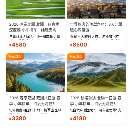
2026·画卷北疆 北疆十日春季
世界旅客的伊犁之约：8天北疆
深度游 小车拼车、纯玩无购
暖心深度游
物！
自驾环湖360°：用一圈车轮丈量
探秘三大雅丹之首：游览被《中
“大西洋最后一滴眼泪”的极致蔚
国国家地理》评选为“中国最美的
4580
8500
¥
¥
蓝。 赛湖旅拍：甄选多款风格服
三大雅丹”第一名的克拉玛依魔鬼
饰，9张精修美照，定格赛里木湖
城。 中国第一村：探访仅存的图
绝美瞬间。 赛湖坦克300跟车视
瓦人最大村落——禾木村，欣赏
包车拼车
包车拼车
频：专业摄影师...
晨雾与小木...
2026·春享双湖 双湖八日游 春
2026·秘境疆途 北疆十日游 春
季 小车拼车、纯玩无购物！
季 小车拼车、纯玩无购物！
1.阿勒泰网红打卡地：将军山 2.将
1.自驾环湖270°，用车轮丈量“大
军山落日缆车，体验雪都风光 3.
西洋最后一滴眼泪”的极致蔚蓝，
3380
4180
¥
¥
将军山，夕阳派对，蹦迪party 4.
让雪山、花海与深邃湖水在转弯
自驾赛里木湖360°环湖 5.二进赛
间连成自由的画卷。 2.特别赠送
湖随心游，邂逅湖畔日出浪漫...
那拉提景区3公里内，落地窗三钻