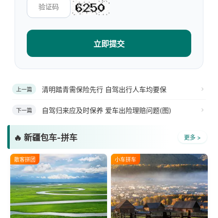
立即提交
清明踏青需保险先行 自驾出行人车均要保
上一篇
自驾归来应及时保养 爱车出险理赔问题(图)
下一篇
🔥 新疆包车-拼车
更多 >
散客拼团
小车拼车