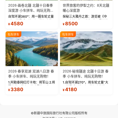
2026·画卷北疆 北疆十日春季
世界旅客的伊犁之约：8天北疆
深度游 小车拼车、纯玩无购
暖心深度游
物！
自驾环湖360°：用一圈车轮丈量
探秘三大雅丹之首：游览被《中
“大西洋最后一滴眼泪”的极致蔚
国国家地理》评选为“中国最美的
4580
8500
¥
¥
蓝。 赛湖旅拍：甄选多款风格服
三大雅丹”第一名的克拉玛依魔鬼
饰，9张精修美照，定格赛里木湖
城。 中国第一村：探访仅存的图
绝美瞬间。 赛湖坦克300跟车视
瓦人最大村落——禾木村，欣赏
包车拼车
包车拼车
频：专业摄影师...
晨雾与小木...
2026·春享双湖 双湖八日游 春
2026·秘境疆途 北疆十日游 春
季 小车拼车、纯玩无购物！
季 小车拼车、纯玩无购物！
1.阿勒泰网红打卡地：将军山 2.将
1.自驾环湖270°，用车轮丈量“大
军山落日缆车，体验雪都风光 3.
西洋最后一滴眼泪”的极致蔚蓝，
3380
4180
¥
¥
将军山，夕阳派对，蹦迪party 4.
让雪山、花海与深邃湖水在转弯
自驾赛里木湖360°环湖 5.二进赛
间连成自由的画卷。 2.特别赠送
湖随心游，邂逅湖畔日出浪漫...
那拉提景区3公里内，落地窗三钻
民宿 3.那...
©新疆中旅国际旅行社有限公司版权所有