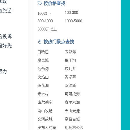
家政
按价格查找
省旅游
100-300
100以下
300-1000
1000-5000
5000元以上
的投诉
按热门景点查找
最好先
白哈巴
五彩滩
魔鬼城
果子沟
葡萄沟
坎儿井
眼力
火焰山
香妃墓
莲花湖
喀纳斯
禾木村
可可托海
库尔德宁
赛里木湖
南山牧场
天山天池
交河故城
高昌古城
罗布人村寨
胡杨林公园