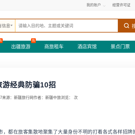
我的账户
经营许可证
有信息
热
热
出疆旅游
商旅租车
酒店宾馆
景点门票
旅游经典防骗10招
7
来源：新疆旅行网
作者：新疆中旅
浏览：
次
，都在旅客集散地聚集了大量身份不明的打着各式各样招牌