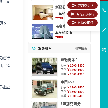
物，去
咨询夏令营
新疆石河子凯瑞酒店
三星级酒店
咨询旅游租车
¥
230
的比
咨询夕阳红
乌鲁木齐海德大酒店
五星级酒店
¥
600
旅游租车
租车指南
家旅行
奔驰商务车
团，指
淡季:
￥1000-1300
平季:
￥1300-1600
旺季:
￥1600-1900
丰田4500
行社应
淡季:
￥1200-1500
平季:
￥1500-1800
旺季:
￥1800-2400
7座别克商务