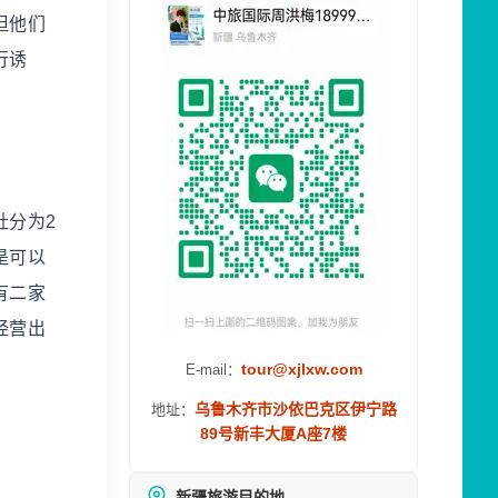
但他们
行诱
分为2
是可以
有二家
经营出
tour@xjlxw.com
E-mail：
乌鲁木齐市沙依巴克区伊宁路
地址：
89号新丰大厦A座7楼
新疆旅游目的地