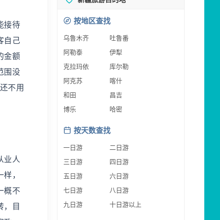
按地区查找
能接待
乌鲁木齐
吐鲁番
客自己
阿勒泰
伊犁
的金额
克拉玛依
库尔勒
范围没
阿克苏
喀什
，还不用
和田
昌吉
博乐
哈密
按天数查找
一日游
二日游
从业人
三日游
四日游
一样，
五日游
六日游
一概不
七日游
八日游
九日游
十日游以上
转，目