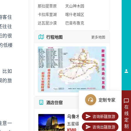
那拉提草原
天山神木园
卡拉库里湖
喀什老城区
游客住
达瓦昆沙漠
巴音布鲁克
还往往
近的很
行程地图
更多地图
的低楼
。比如
规的旅
定制专家
酒店住宿
所有酒店
在
线
乌鲁木齐美丽华大酒
咨询新疆旅游
定
注意一
五星级酒店
制
咨询出疆旅游
¥
580