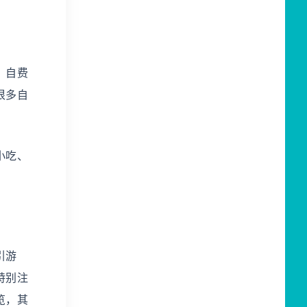
，自费
很多自
小吃、
引游
特别注
览，其