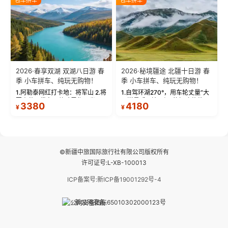
频：专业摄影师...
晨雾与小木...
2026·春享双湖 双湖八日游 春
2026·秘境疆途 北疆十日游 春
季 小车拼车、纯玩无购物！
季 小车拼车、纯玩无购物！
1.阿勒泰网红打卡地：将军山 2.将
1.自驾环湖270°，用车轮丈量“大
军山落日缆车，体验雪都风光 3.
西洋最后一滴眼泪”的极致蔚蓝，
3380
4180
¥
¥
将军山，夕阳派对，蹦迪party 4.
让雪山、花海与深邃湖水在转弯
自驾赛里木湖360°环湖 5.二进赛
间连成自由的画卷。 2.特别赠送
湖随心游，邂逅湖畔日出浪漫...
那拉提景区3公里内，落地窗三钻
民宿 3.那...
©新疆中旅国际旅行社有限公司版权所有
许可证号:L-XB-100013
ICP备案号:新ICP备19001292号-4
新公网安备 65010302000123号