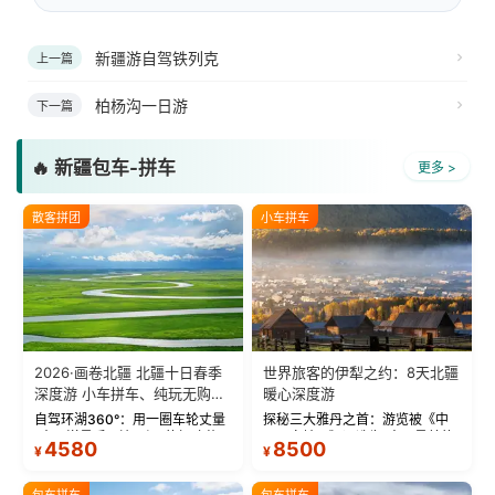
新疆游自驾铁列克
上一篇
柏杨沟一日游
下一篇
🔥 新疆包车-拼车
更多 >
散客拼团
小车拼车
2026·画卷北疆 北疆十日春季
世界旅客的伊犁之约：8天北疆
深度游 小车拼车、纯玩无购
暖心深度游
物！
自驾环湖360°：用一圈车轮丈量
探秘三大雅丹之首：游览被《中
“大西洋最后一滴眼泪”的极致蔚
国国家地理》评选为“中国最美的
4580
8500
¥
¥
蓝。 赛湖旅拍：甄选多款风格服
三大雅丹”第一名的克拉玛依魔鬼
饰，9张精修美照，定格赛里木湖
城。 中国第一村：探访仅存的图
绝美瞬间。 赛湖坦克300跟车视
瓦人最大村落——禾木村，欣赏
包车拼车
包车拼车