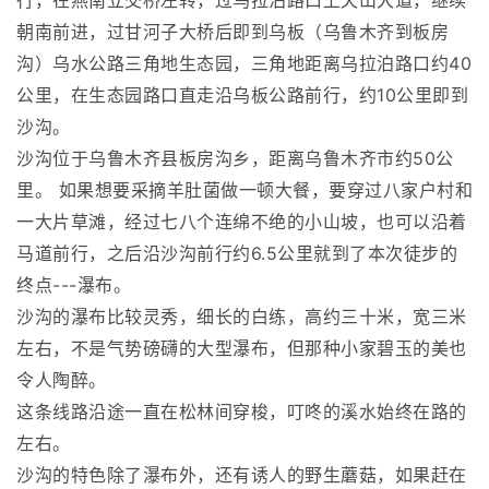
行，在燕南立交桥左转，过乌拉泊路口上天山大道，继续
朝南前进，过甘河子大桥后即到乌板（乌鲁木齐到板房
沟）乌水公路三角地生态园，三角地距离乌拉泊路口约40
公里，在生态园路口直走沿乌板公路前行，约10公里即到
沙沟。
沙沟位于乌鲁木齐县板房沟乡，距离乌鲁木齐市约50公
里。 如果想要采摘羊肚菌做一顿大餐，要穿过八家户村和
一大片草滩，经过七八个连绵不绝的小山坡，也可以沿着
马道前行，之后沿沙沟前行约6.5公里就到了本次徒步的
终点---瀑布。
沙沟的瀑布比较灵秀，细长的白练，高约三十米，宽三米
左右，不是气势磅礴的大型瀑布，但那种小家碧玉的美也
令人陶醉。
这条线路沿途一直在松林间穿梭，叮咚的溪水始终在路的
左右。
沙沟的特色除了瀑布外，还有诱人的野生蘑菇，如果赶在