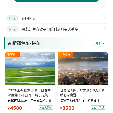
返回列表
上一篇
黑龙江生育教子习俗剃满月头害处多
下一篇
🔥 新疆包车-拼车
更多 >
散客拼团
小车拼车
2026·画卷北疆 北疆十日春季
世界旅客的伊犁之约：8天北疆
深度游 小车拼车、纯玩无购
暖心深度游
物！
自驾环湖360°：用一圈车轮丈量
探秘三大雅丹之首：游览被《中
“大西洋最后一滴眼泪”的极致蔚
国国家地理》评选为“中国最美的
4580
8500
468人看过
257人看过
¥
¥
蓝。 赛湖旅拍：甄选多款风格服
三大雅丹”第一名的克拉玛依魔鬼
饰，9张精修美照，定格赛里木湖
城。 中国第一村：探访仅存的图