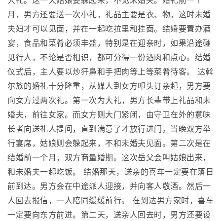
大礼。这一天姑娘要躲起来，不见未婚夫。婚礼前一个
月，男方还要送一次小礼，礼品主要是衣、物，这时未婚
夫妇才可以见面，并在一起吃拉里和挂面。结婚要置办酒
宴，食品和菜肴必须丰盛，特别是在迎亲时，如果沿途碰
见行人，不论是否相识，都可分得一份酒肉和点心。结婚
仪式后，主人要以炒犴鼻和手把肉等上等菜肴待客。 达斡
尔族的婚礼十分隆重，从媒人到女方叩头订亲起，男方要
向女方过两次礼。第一次为大礼，男方长辈带上礼品和未
婚夫，前往女家。而女方则大门紧闭，由守卫在外的意味
长者向送礼人提问，直到满意了才放行进门。当晚双方举
行宴席，姑娘则会躲起来，不和未婚夫见面。第二次是在
结婚前一个月，双方商量婚期。这次岳父会叫姑娘出来，
和未婚夫一起吃饭。 结婚那天，送亲的喜车一定要在落日
前到达。男方会在中途派人迎接，并向客人敬酒。然后一
人回去报信，一人陪同缓缓前行。 在到达男方家时，喜车
一定要向东方前进。第二天，送亲人回去时，男方还要设