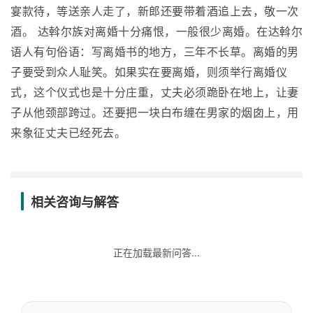
宴款待，等送亲人走了，新郎还要带着酒追上去，敬一次
酒。 达斡尔族对离婚十分痛恨，一般很少离婚。在达斡尔
语人有句俗语：写离婚书的地方，三年不长草。离婚的男
子要受到众人耻笑。如果实在要离婚，则须举行离婚仪
式，这个仪式也是十分庄重，丈夫必须跪卧在地上，让妻
子从他颈部跨过。还要把一块白布缠在男家的烟囱上，用
来象征丈夫已经死去。
相关咨询与解答
正在加载最新问答...