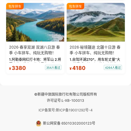
绝美瞬间。 赛湖坦克300跟车视
瓦人最大村落——禾木村，欣赏
包车拼车
包车拼车
频：专业摄影师...
晨雾与小木...
2026·春享双湖 双湖八日游 春
2026·秘境疆途 北疆十日游 春
季 小车拼车、纯玩无购物！
季 小车拼车、纯玩无购物！
1.阿勒泰网红打卡地：将军山 2.将
1.自驾环湖270°，用车轮丈量“大
军山落日缆车，体验雪都风光 3.
西洋最后一滴眼泪”的极致蔚蓝，
3380
4180
354人看过
4264人看过
¥
¥
将军山，夕阳派对，蹦迪party 4.
让雪山、花海与深邃湖水在转弯
自驾赛里木湖360°环湖 5.二进赛
间连成自由的画卷。 2.特别赠送
湖随心游，邂逅湖畔日出浪漫...
那拉提景区3公里内，落地窗三钻
民宿 3.那...
©新疆中旅国际旅行社有限公司版权所有
许可证号:L-XB-100013
ICP备案号:新ICP备19001292号-4
新公网安备 65010302000123号