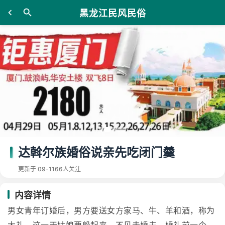
黑龙江民风民俗
达斡尔族婚俗说亲先吃闭门羹
更新于 09-11
66人关注
内容详情
男女青年订婚后，男方要送女方家马、牛、羊和酒，称为