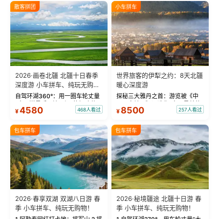
散客拼团
小车拼车
2026·画卷北疆 北疆十日春季
世界旅客的伊犁之约：8天北疆
深度游 小车拼车、纯玩无购
暖心深度游
物！
自驾环湖360°：用一圈车轮丈量
探秘三大雅丹之首：游览被《中
“大西洋最后一滴眼泪”的极致蔚
国国家地理》评选为“中国最美的
4580
8500
468人看过
257人看过
¥
¥
蓝。 赛湖旅拍：甄选多款风格服
三大雅丹”第一名的克拉玛依魔鬼
饰，9张精修美照，定格赛里木湖
城。 中国第一村：探访仅存的图
绝美瞬间。 赛湖坦克300跟车视
瓦人最大村落——禾木村，欣赏
包车拼车
包车拼车
频：专业摄影师...
晨雾与小木...
2026·春享双湖 双湖八日游 春
2026·秘境疆途 北疆十日游 春
季 小车拼车、纯玩无购物！
季 小车拼车、纯玩无购物！