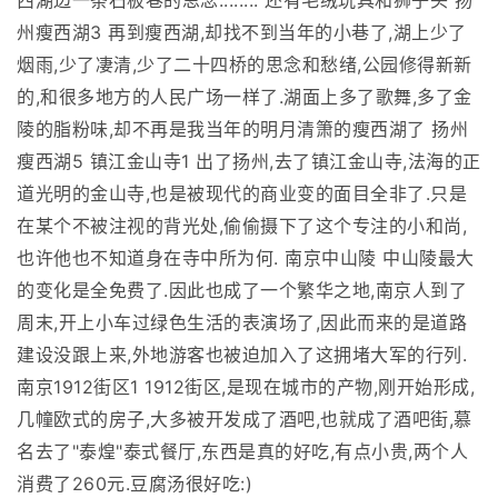
西湖边一条石板巷的思念........ 还有毛绒玩具和狮子头 扬
州瘦西湖3 再到瘦西湖,却找不到当年的小巷了,湖上少了
烟雨,少了凄清,少了二十四桥的思念和愁绪,公园修得新新
的,和很多地方的人民广场一样了.湖面上多了歌舞,多了金
陵的脂粉味,却不再是我当年的明月清箫的瘦西湖了 扬州
瘦西湖5 镇江金山寺1 出了扬州,去了镇江金山寺,法海的正
道光明的金山寺,也是被现代的商业变的面目全非了.只是
在某个不被注视的背光处,偷偷摄下了这个专注的小和尚,
也许他也不知道身在寺中所为何. 南京中山陵 中山陵最大
的变化是全免费了.因此也成了一个繁华之地,南京人到了
周末,开上小车过绿色生活的表演场了,因此而来的是道路
建设没跟上来,外地游客也被迫加入了这拥堵大军的行列.
南京1912街区1 1912街区,是现在城市的产物,刚开始形成,
几幢欧式的房子,大多被开发成了酒吧,也就成了酒吧街,慕
名去了"泰煌"泰式餐厅,东西是真的好吃,有点小贵,两个人
消费了260元.豆腐汤很好吃:)