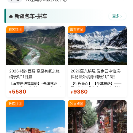
🔥 新疆包车-拼车
更多 >
散客拼团
散客拼团
2026·相约西藏·高原有氧之旅
2026藏东秘境 漫步云中仙境·
纯玩9/11日游
探秘世外桃源·纯玩11/13日
【海拔递进式体验】-先游林芝
【行程亮点】 【圣城拉萨】——
(2900米)再访拉萨(3650米)，亲
带上信心与信仰去西藏，行吟拉
5580
9380
¥
¥
测 99%游客零高反 。 【贴心保
萨，感受这座城与生俱来的与众
障】-全程配备便携式制氧机，高
不同！ 【布达拉宫】——集宫殿
反根本不是事儿 ！ 【无人机航
城堡寺院于一体的宏伟建筑，是
散客拼团
独立成团
拍】-雪山/圣湖/...
西藏最完整的古代...