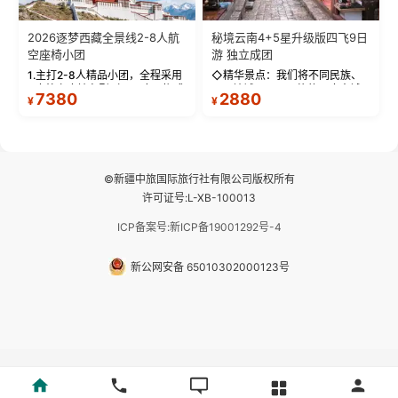
2026逐梦西藏全景线2-8人航
秘境云南4+5星升级版四飞9日
空座椅小团
游 独立成团
1.主打2-8人精品小团，全程采用
◇精华景点：我们将不同民族、
9座航空座椅车型（360度环抱式
不同地域、不同风格的三座古城
7380
2880
¥
¥
座舱），提供VIP级别的舒适出行
—【大理古城、丽江古城、香格
体验 。供氧保障： 2.全程入住舒
里拉、野象谷】呈现给您！...
适型含氧酒店（低海拔的索松村
和林芝除外），并贴心赠...
©新疆中旅国际旅行社有限公司版权所有
许可证号:L-XB-100013
ICP备案号:新ICP备19001292号-4
新公网安备 65010302000123号