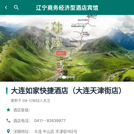
辽宁商务经济型酒店宾馆
大连如家快捷酒店（大连天津街店）
更新于 09-17
852人关注
酒店星级：
酒店电话：
0411－82639977
详细地址：
大连 中山区 天津街102号