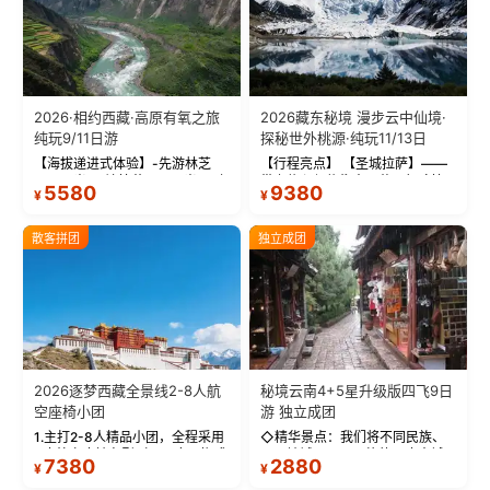
2026·相约西藏·高原有氧之旅
2026藏东秘境 漫步云中仙境·
纯玩9/11日游
探秘世外桃源·纯玩11/13日
【海拔递进式体验】-先游林芝
【行程亮点】 【圣城拉萨】——
(2900米)再访拉萨(3650米)，亲
带上信心与信仰去西藏，行吟拉
5580
9380
¥
¥
测 99%游客零高反 。 【贴心保
萨，感受这座城与生俱来的与众
障】-全程配备便携式制氧机，高
不同！ 【布达拉宫】——集宫殿
反根本不是事儿 ！ 【无人机航
城堡寺院于一体的宏伟建筑，是
散客拼团
独立成团
拍】-雪山/圣湖/...
西藏最完整的古代...
2026逐梦西藏全景线2-8人航
秘境云南4+5星升级版四飞9日
空座椅小团
游 独立成团
1.主打2-8人精品小团，全程采用
◇精华景点：我们将不同民族、
9座航空座椅车型（360度环抱式
不同地域、不同风格的三座古城
7380
2880
¥
¥
座舱），提供VIP级别的舒适出行
—【大理古城、丽江古城、香格
体验 。供氧保障： 2.全程入住舒
里拉、野象谷】呈现给您！...