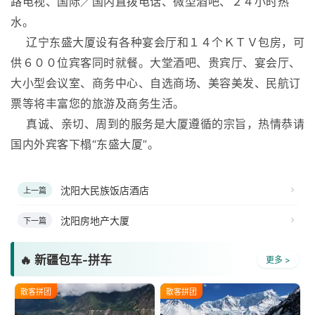
路电视、国际／国内直拨电话、微型酒吧、２４小时热
水。
辽宁东盛大厦设有各种宴会厅和１４个ＫＴＶ包房，可
供６００位宾客同时就餐。大堂酒吧、贵宾厅、宴会厅、
大小型会议室、商务中心、自选商场、美容美发、民航订
票等将丰富您的旅游及商务生活。
真诚、亲切、周到的服务是大厦遵循的宗旨，热情恭请
国内外宾客下榻“东盛大厦”。
沈阳大民族饭店酒店
上一篇
沈阳房地产大厦
下一篇
🔥 新疆包车-拼车
更多 >
散客拼团
散客拼团