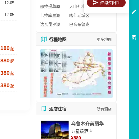
咨询夕阳红
12-05
那拉提草原
天山神木园
12-05
卡拉库里湖
喀什老城区
达瓦昆沙漠
巴音布鲁克
行程地图
更多地图
5180
起
5880
起
5380
起
5380
起
酒店住宿
所有酒店
乌鲁木齐美丽华大酒
五星级酒店
¥
580