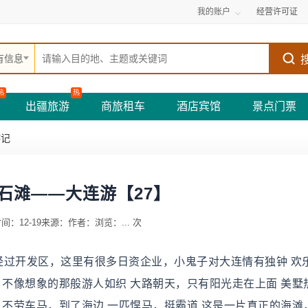
我的账户
经营许可证
有信息
热
热
出疆旅游
商旅租车
酒店宾馆
景点门票
游记
石滩——大连游【27】
间：12-19
来源：
作者：
浏览：
...
次
中经过开发区，这里有很多日资企业，小鬼子对大连情有独钟 欢
，不像想象的那般游人如织 大路朝天，只有阳光走在上面 美墅
，不劳车马，到了海边 一匹悍马，挺霸道 这是一片真正的海滩