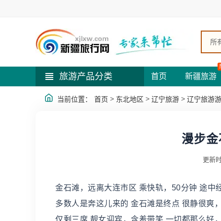
所
旅游产品分类
首页
新疆旅游
>
>
>
当前位置：
首页
东北地区
辽宁旅游
辽宁旅游
漫步金
更新时
金石滩，远离大连市区 乘快轨，50分钟 途
多数人是奔这儿来的 金石滩是终点 很静很爽
仅剩三席 靓女迎宾，含羞带笑 一切都那么好