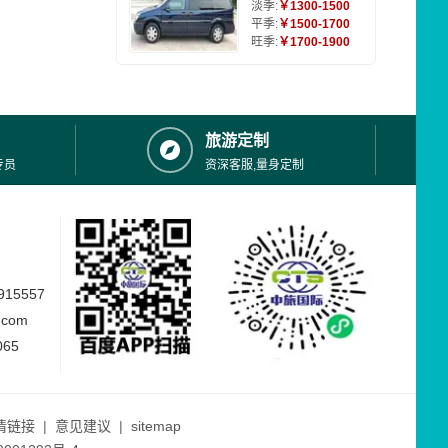
淡季:
￥1300-1500
平季:
￥1500-1700
旺季:
￥1700-1900
旅游定制
专员
资深客服,量身定制
15557
.com
065
情链接
|
意见建议
|
sitemap