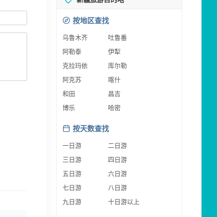
按地区查找
乌鲁木齐
吐鲁番
阿勒泰
伊犁
克拉玛依
库尔勒
阿克苏
喀什
和田
昌吉
博乐
哈密
按天数查找
一日游
二日游
三日游
四日游
五日游
六日游
七日游
八日游
九日游
十日游以上