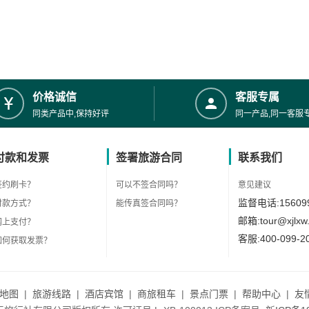
价格诚信
客服专属
同类产品中,保持好评
同一产品,同一客服
付款和发票
签署旅游合同
联系我们
签约刷卡？
可以不签合同吗？
意见建议
监督电话:156099
付款方式？
能传真签合同吗？
邮箱:tour@xjlxw
网上支付？
客服:400-099-2
如何获取发票？
地图
|
旅游线路
|
酒店宾馆
|
商旅租车
|
景点门票
|
帮助中心
|
友