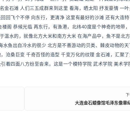
名金石滩 人们三五成群来到这里 看海，晒太阳 抒发豪情 一
来回回飞个不停 向东行，更清净 这里有最好的沙滩 还有大连
台楼阁 恭候光临 再东行，有渔港，北纬40度是个神奇的地带
好于温水的，就像北方大米和南方大米 在海产品中，鱼不是北
海水鱼出自冷水的很少 北方是不善游动的贝类、棘皮动物的天
地，沧桑巨变 千奇百怪的造型 千变万化的纹理 金石滩，汇聚
吸引着四面八方纷至沓来，这是一个模特学院 武术学院 美术学
下
大连金石蜡像馆毛泽东像章