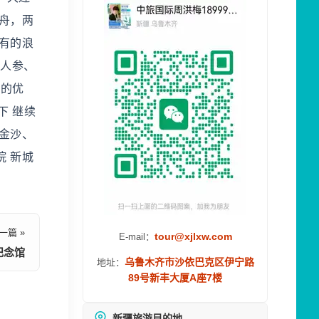
叶舟，两
特有的浪
，人参、
方的优
下 继续
了金沙、
院 新城
一篇 »
tour@xjlxw.com
E-mail：
纪念馆
乌鲁木齐市沙依巴克区伊宁路
地址：
89号新丰大厦A座7楼
新疆旅游目的地