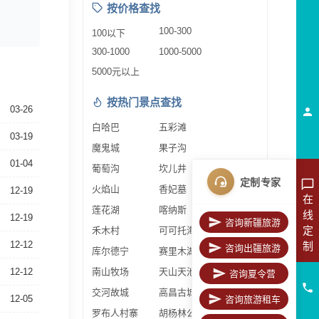
按价格查找
100-300
100以下
300-1000
1000-5000
5000元以上
按热门景点查找
03-26
白哈巴
五彩滩
03-19
魔鬼城
果子沟
01-04
葡萄沟
坎儿井
定制专家
火焰山
香妃墓
12-19
在
莲花湖
喀纳斯
线
12-19
咨询新疆旅游
定
禾木村
可可托海
12-12
制
咨询出疆旅游
库尔德宁
赛里木湖
12-12
南山牧场
天山天池
咨询夏令营
交河故城
高昌古城
12-05
咨询旅游租车
罗布人村寨
胡杨林公园