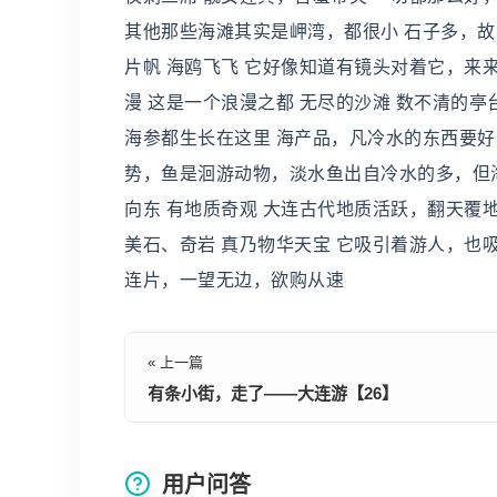
其他那些海滩其实是岬湾，都很小 石子多，故
片帆 海鸥飞飞 它好像知道有镜头对着它，来
漫 这是一个浪漫之都 无尽的沙滩 数不清的亭
海参都生长在这里 海产品，凡冷水的东西要
势，鱼是洄游动物，淡水鱼出自冷水的多，但
向东 有地质奇观 大连古代地质活跃，翻天覆
美石、奇岩 真乃物华天宝 它吸引着游人，也
连片，一望无边，欲购从速
« 上一篇
有条小街，走了——大连游【26】
用户问答