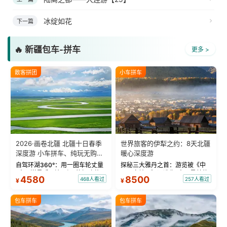
冰绽如花
下一篇
🔥 新疆包车-拼车
更多 >
散客拼团
小车拼车
2026·画卷北疆 北疆十日春季
世界旅客的伊犁之约：8天北疆
深度游 小车拼车、纯玩无购
暖心深度游
物！
自驾环湖360°：用一圈车轮丈量
探秘三大雅丹之首：游览被《中
“大西洋最后一滴眼泪”的极致蔚
国国家地理》评选为“中国最美的
4580
8500
468人看过
257人看过
¥
¥
蓝。 赛湖旅拍：甄选多款风格服
三大雅丹”第一名的克拉玛依魔鬼
饰，9张精修美照，定格赛里木湖
城。 中国第一村：探访仅存的图
绝美瞬间。 赛湖坦克300跟车视
瓦人最大村落——禾木村，欣赏
包车拼车
包车拼车
频：专业摄影师...
晨雾与小木...