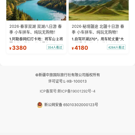
2026·春享双湖 双湖八日游 春
2026·秘境疆途 北疆十日游 春
季 小车拼车、纯玩无购物！
季 小车拼车、纯玩无购物！
1.阿勒泰网红打卡地：将军山 2.将
1.自驾环湖270°，用车轮丈量“大
军山落日缆车，体验雪都风光 3.
西洋最后一滴眼泪”的极致蔚蓝，
3380
4180
354人看过
4264人看过
¥
¥
将军山，夕阳派对，蹦迪party 4.
让雪山、花海与深邃湖水在转弯
自驾赛里木湖360°环湖 5.二进赛
间连成自由的画卷。 2.特别赠送
湖随心游，邂逅湖畔日出浪漫...
那拉提景区3公里内，落地窗三钻
民宿 3.那...
©新疆中旅国际旅行社有限公司版权所有
许可证号:L-XB-100013
ICP备案号:新ICP备19001292号-4
新公网安备 65010302000123号