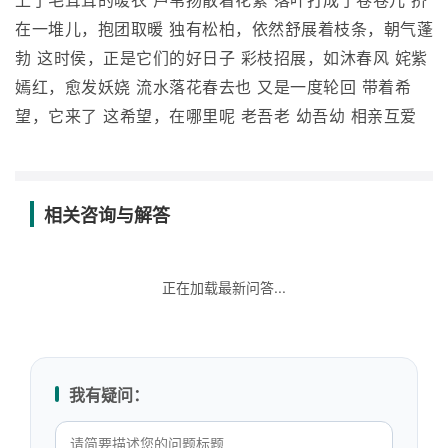
上了毛茸茸的暖衣 芦苇扬散着花絮 落叶打成了卷卷儿 挤
在一堆儿，抱团取暖 独有松柏，依然舒展着枝条，朝气蓬
勃 这时侯，正是它们的好日子 彩枝招展，如沐春风 姹紫
嫣红，愈发妖娆 流水落花春去也 又是一度轮回 带着希
望，它来了 这希望，在哪里呢 老吾老 幼吾幼 相亲互爱
相关咨询与解答
正在加载最新问答...
我有疑问：