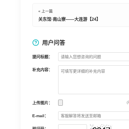
« 上一篇
关东馆·南山寮——大连游【24】
用户问答
提问标题：
补充内容：
上传图片：
(
E-mail：
验证码：