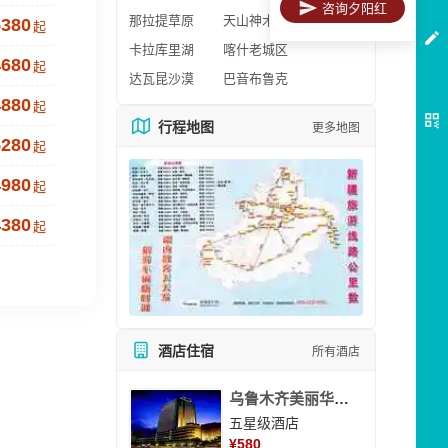
咨询夕阳红
那拉提草原
天山神木园
5380
起
卡拉库里湖
喀什老城区
4680
起
达瓦昆沙漠
巴音布鲁克
4880
起
行程地图
更多地图
5280
起
4980
起
4380
起
酒店住宿
所有酒店
乌鲁木齐美丽华大酒
五星级酒店
¥
580