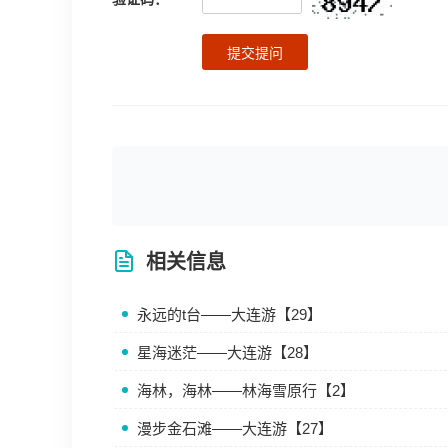
提交提问
相关信息
永远的t台——大连游【29】
星海迷茫——大连游【28】
海林，海林——林海雪原行【2】
漫步金石滩——大连游【27】