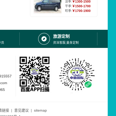
淡季:
￥1300-1500
平季:
￥1500-1700
旺季:
￥1700-1900
旅游定制
专员
资深客服,量身定制
15557
.com
065
情链接
|
意见建议
|
sitemap