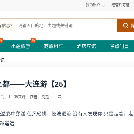
我的账户
经营许可证
有信息
热
热
出疆旅游
商旅租车
酒店宾馆
景点门票
游记
之都——大连游【25】
间：12-05
来源：
作者：
浏览：
...
次
溢彩中荡漾 任风轻拂，随波逐流 没有人发现你 只是走着，走
越遥远