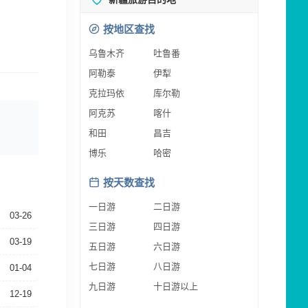
按地区查找
乌鲁木齐
吐鲁番
阿勒泰
伊犁
克拉玛依
库尔勒
阿克苏
喀什
和田
昌吉
博乐
哈密
按天数查找
一日游
二日游
03-26
三日游
四日游
03-19
五日游
六日游
七日游
八日游
01-04
九日游
十日游以上
12-19