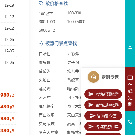
按价格查找
12-19
100-300
100以下
12-12
300-1000
1000-5000
12-12
5000元以上
12-05
按热门景点查找
12-05
白哈巴
五彩滩
12-05
魔鬼城
果子沟
葡萄沟
坎儿井
定制专家
火焰山
香妃墓
在
莲花湖
喀纳斯
线
4980
咨询新疆旅游
起
定
禾木村
可可托海
制
咨询出疆旅游
5480
库尔德宁
赛里木湖
起
南山牧场
天山天池
咨询夏令营
4980
起
交河故城
高昌古城
咨询旅游租车
5380
起
罗布人村寨
胡杨林公园