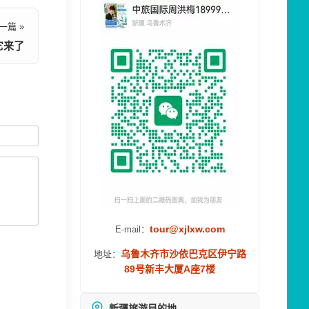
一篇 »
它来了
tour@xjlxw.com
E-mail：
乌鲁木齐市沙依巴克区伊宁路
地址：
89号新丰大厦A座7楼
新疆旅游目的地