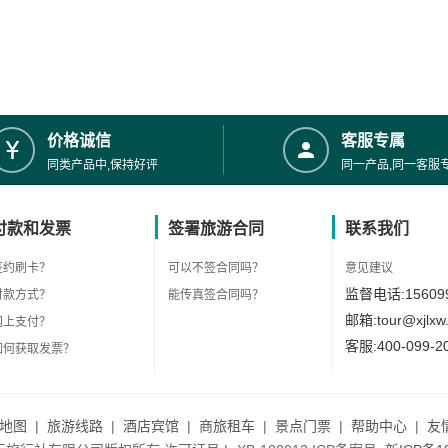
价格诚信
客服专属
同类产品中,保持好评
同一产品,同一客服
付款和发票
签署旅游合同
联系我们
签约刷卡？
可以不签合同吗？
意见建议
监督电话:156099
付款方式？
能传真签合同吗？
邮箱:tour@xjlxw
网上支付？
客服:400-099-2
如何获取发票？
地图
|
旅游线路
|
酒店宾馆
|
商旅租车
|
景点门票
|
帮助中心
|
友