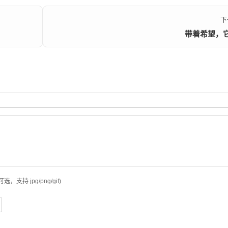
下
带着希望，
可选，支持 jpg/png/gif)