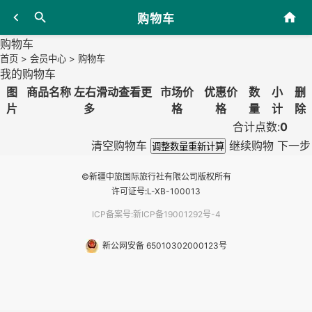
购物车
购物车
首页
>
会员中心
> 购物车
我的购物车
图
商品名称
左右滑动查看更
市场价
优惠价
数
小
删
片
多
格
格
量
计
除
合计点数:
0
清空购物车
继续购物
下一步
调整数量重新计算
©新疆中旅国际旅行社有限公司版权所有
许可证号:L-XB-100013
ICP备案号:新ICP备19001292号-4
新公网安备 65010302000123号