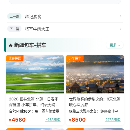
赵记素食
上一篇
将军牛肉大王
下一篇
🔥 新疆包车-拼车
更多 >
散客拼团
小车拼车
2026·画卷北疆 北疆十日春季
世界旅客的伊犁之约：8天北疆
深度游 小车拼车、纯玩无购
暖心深度游
物！
自驾环湖360°：用一圈车轮丈量
探秘三大雅丹之首：游览被《中
“大西洋最后一滴眼泪”的极致蔚
国国家地理》评选为“中国最美的
4580
8500
468人看过
257人看过
¥
¥
蓝。 赛湖旅拍：甄选多款风格服
三大雅丹”第一名的克拉玛依魔鬼
饰，9张精修美照，定格赛里木湖
城。 中国第一村：探访仅存的图
绝美瞬间。 赛湖坦克300跟车视
瓦人最大村落——禾木村，欣赏