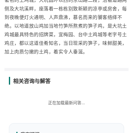
著名的土鸡城，大坑圆环以西的东山路二段，沿着道路两
侧及大坑溪畔，座落着一栋栋别致新颖的凉亭或房舍，每
到夜晚便灯火通明、人声鼎沸，慕名而来的饕客络绎不
绝。以地道放山鸡加当地竹笋所熬煮的笋子鸡，是大坑土
鸡城最具特色的招牌菜，宜梅园、台中土鸡城等老字号土
鸡庄，都以这道佳肴知名，当日现采的笋子，味鲜甜美，
加上肉质匀嫩的土鸡，着实令人垂涎。
相关咨询与解答
正在加载最新问答...