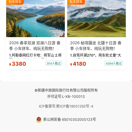
包车拼车
包车拼车
频：专业摄影师...
晨雾与小木...
2026·春享双湖 双湖八日游 春
2026·秘境疆途 北疆十日游 春
季 小车拼车、纯玩无购物！
季 小车拼车、纯玩无购物！
1.阿勒泰网红打卡地：将军山 2.将
1.自驾环湖270°，用车轮丈量“大
军山落日缆车，体验雪都风光 3.
西洋最后一滴眼泪”的极致蔚蓝，
3380
4180
354人看过
4264人看过
¥
¥
将军山，夕阳派对，蹦迪party 4.
让雪山、花海与深邃湖水在转弯
自驾赛里木湖360°环湖 5.二进赛
间连成自由的画卷。 2.特别赠送
湖随心游，邂逅湖畔日出浪漫...
那拉提景区3公里内，落地窗三钻
民宿 3.那...
©新疆中旅国际旅行社有限公司版权所有
许可证号:L-XB-100013
ICP备案号:新ICP备19001292号-4
新公网安备 65010302000123号