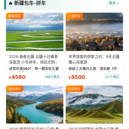
🔥 新疆包车-拼车
更多 >
散客拼团
小车拼车
2026·画卷北疆 北疆十日春季
世界旅客的伊犁之约：8天北疆
深度游 小车拼车、纯玩无购
暖心深度游
物！
自驾环湖360°：用一圈车轮丈量
探秘三大雅丹之首：游览被《中
“大西洋最后一滴眼泪”的极致蔚
国国家地理》评选为“中国最美的
4580
8500
468人看过
257人看过
¥
¥
蓝。 赛湖旅拍：甄选多款风格服
三大雅丹”第一名的克拉玛依魔鬼
饰，9张精修美照，定格赛里木湖
城。 中国第一村：探访仅存的图
绝美瞬间。 赛湖坦克300跟车视
瓦人最大村落——禾木村，欣赏
包车拼车
包车拼车
频：专业摄影师...
晨雾与小木...