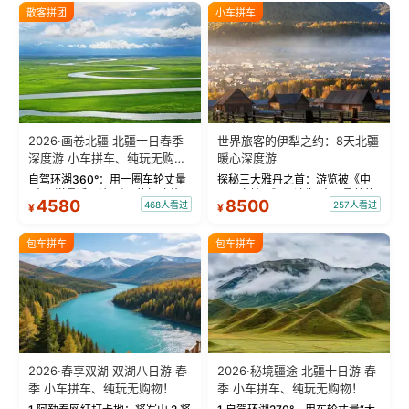
散客拼团
小车拼车
2026·画卷北疆 北疆十日春季
世界旅客的伊犁之约：8天北疆
深度游 小车拼车、纯玩无购
暖心深度游
物！
自驾环湖360°：用一圈车轮丈量
探秘三大雅丹之首：游览被《中
“大西洋最后一滴眼泪”的极致蔚
国国家地理》评选为“中国最美的
4580
8500
468人看过
257人看过
¥
¥
蓝。 赛湖旅拍：甄选多款风格服
三大雅丹”第一名的克拉玛依魔鬼
饰，9张精修美照，定格赛里木湖
城。 中国第一村：探访仅存的图
绝美瞬间。 赛湖坦克300跟车视
瓦人最大村落——禾木村，欣赏
包车拼车
包车拼车
频：专业摄影师...
晨雾与小木...
2026·春享双湖 双湖八日游 春
2026·秘境疆途 北疆十日游 春
季 小车拼车、纯玩无购物！
季 小车拼车、纯玩无购物！