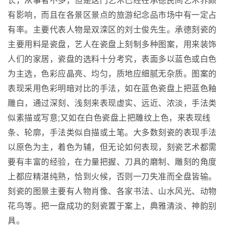
长，从事者不多，但是这门艺术已经在承德民间艺术界颇
有影响，而且在各景区景点的旅游纪念品市场中有一定占
有率。主要代表人物是双滦区的刘士俊先生。承德刻瓷的
主要用料是瓷盘，艺人在瓷盘上刻制多种图案，用来装饰
人们的家居，瓷盘的选料十分考究，表面多以蓝色或白色
为主选，色彩应晶亮、均匀，质地应细腻无杂质。图案的
表现采用色彩明暗对比的手法，如在蓝色瓷盘上把蓝色釉
雕白，通过深刻、浅刻来表现虚实、远近、浓淡，手法类
似素描或写意;又如在白色瓷盘上把雕纹上色，来表现线
条、轮廓，手法类似自描或土笔。大多数刻瓷的表现手法
以原色为主，着色为辅，但无论如何表现，刻瓷艺术都需
要有丰富的经验，在力量把握、刀具的磨制、雕刻的角度
上都应精湛纯熟，恰到火候，否则一刀失准而全盘皆输。
刻瓷的图景主要有人物肖像、各家书法、山水风光、动物
花鸟等。把一盘成功的刻瓷置于案上，典雅清淡、神韵别
具。