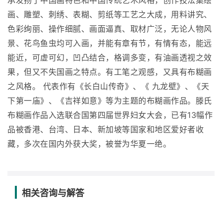
承发扬了中国画特色和中国传统艺术风格，创作技法集绘
画、雕塑、刺绣、表糊、剪纸等工艺之大成，用料讲究、
色彩绚丽、操作细腻、画面逼真、取材广泛，无论人物风
景、花鸟鱼虫均可入画，并能有章有节，有情有态，能远
能近，可虚可幻，凹凸结合，格调多变，有油画透视之效
果，但又不失国画之特点。有工笔之观感，又具有布糊画
之风格。 代表作有《长白山传奇》、《 九龙壁》、《天
下第一庙》、《吉祥如意》等为主题的布糊画作品。滕氏
布糊画作品入选联合国第四届世界妇女大会，已有13幅作
品被香港、台湾、日本、新加坡等国家和地区爱好者收
藏，多次在国内外获大奖，被誉为华夏一绝。
相关咨询与解答