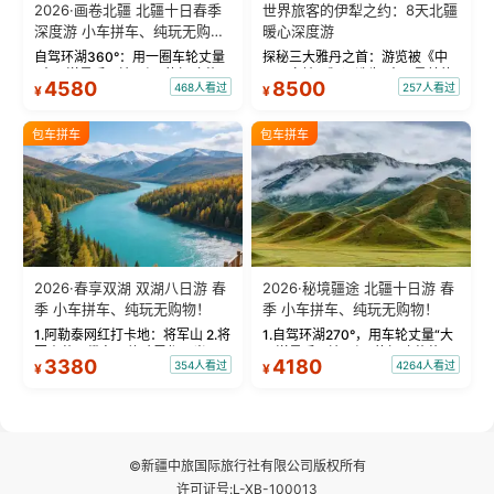
2026·画卷北疆 北疆十日春季
世界旅客的伊犁之约：8天北疆
深度游 小车拼车、纯玩无购
暖心深度游
物！
自驾环湖360°：用一圈车轮丈量
探秘三大雅丹之首：游览被《中
“大西洋最后一滴眼泪”的极致蔚
国国家地理》评选为“中国最美的
4580
8500
468人看过
257人看过
¥
¥
蓝。 赛湖旅拍：甄选多款风格服
三大雅丹”第一名的克拉玛依魔鬼
饰，9张精修美照，定格赛里木湖
城。 中国第一村：探访仅存的图
绝美瞬间。 赛湖坦克300跟车视
瓦人最大村落——禾木村，欣赏
包车拼车
包车拼车
频：专业摄影师...
晨雾与小木...
2026·春享双湖 双湖八日游 春
2026·秘境疆途 北疆十日游 春
季 小车拼车、纯玩无购物！
季 小车拼车、纯玩无购物！
1.阿勒泰网红打卡地：将军山 2.将
1.自驾环湖270°，用车轮丈量“大
军山落日缆车，体验雪都风光 3.
西洋最后一滴眼泪”的极致蔚蓝，
3380
4180
354人看过
4264人看过
¥
¥
将军山，夕阳派对，蹦迪party 4.
让雪山、花海与深邃湖水在转弯
自驾赛里木湖360°环湖 5.二进赛
间连成自由的画卷。 2.特别赠送
湖随心游，邂逅湖畔日出浪漫...
那拉提景区3公里内，落地窗三钻
民宿 3.那...
©新疆中旅国际旅行社有限公司版权所有
许可证号:L-XB-100013