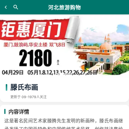
河北旅游购物
滕氏布画
更新于 09-19
79人关注
内容详情
这是著名民间艺术家滕腾先生发明的新画种，滕氏布画继