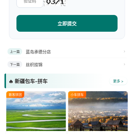
立即提交
蓝岛承德分店
上一篇
丝织挂锦
下一篇
🔥 新疆包车-拼车
更多 >
散客拼团
小车拼车