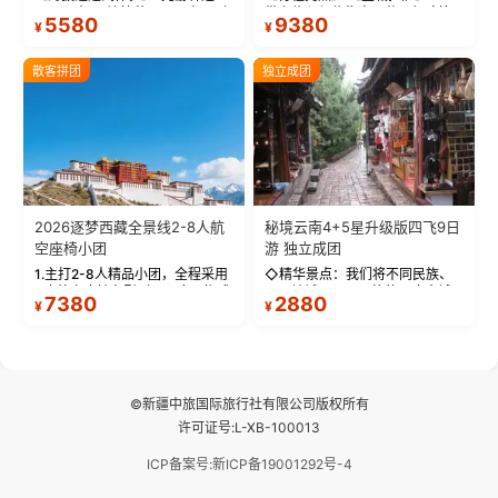
(2900米)再访拉萨(3650米)，亲
带上信心与信仰去西藏，行吟拉
5580
9380
¥
¥
测 99%游客零高反 。 【贴心保
萨，感受这座城与生俱来的与众
障】-全程配备便携式制氧机，高
不同！ 【布达拉宫】——集宫殿
反根本不是事儿 ！ 【无人机航
城堡寺院于一体的宏伟建筑，是
散客拼团
独立成团
拍】-雪山/圣湖/...
西藏最完整的古代...
2026逐梦西藏全景线2-8人航
秘境云南4+5星升级版四飞9日
空座椅小团
游 独立成团
1.主打2-8人精品小团，全程采用
◇精华景点：我们将不同民族、
9座航空座椅车型（360度环抱式
不同地域、不同风格的三座古城
7380
2880
¥
¥
座舱），提供VIP级别的舒适出行
—【大理古城、丽江古城、香格
体验 。供氧保障： 2.全程入住舒
里拉、野象谷】呈现给您！...
适型含氧酒店（低海拔的索松村
和林芝除外），并贴心赠...
©新疆中旅国际旅行社有限公司版权所有
许可证号:L-XB-100013
ICP备案号:新ICP备19001292号-4