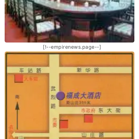
[!--empirenews.page--]