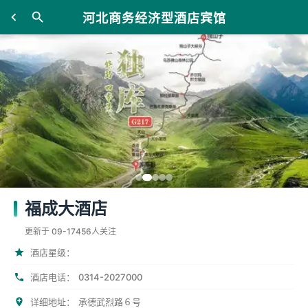
河北商务经济型酒店宾馆
福成大酒店
更新于 09-17
456人关注
酒店星级：
0314-2027000
酒店电话：
详细地址：
承德武烈路６号