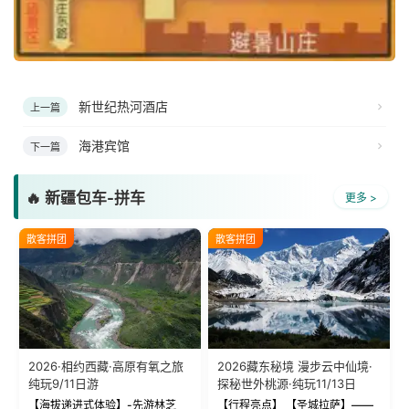
新世纪热河酒店
上一篇
海港宾馆
下一篇
🔥 新疆包车-拼车
更多 >
散客拼团
散客拼团
2026·相约西藏·高原有氧之旅
2026藏东秘境 漫步云中仙境·
纯玩9/11日游
探秘世外桃源·纯玩11/13日
【海拔递进式体验】-先游林芝
【行程亮点】 【圣城拉萨】——