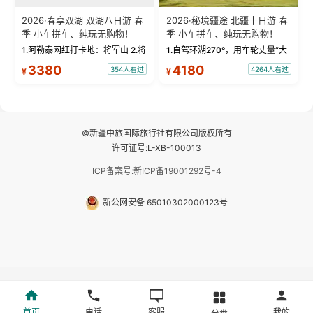
2026·春享双湖 双湖八日游 春
2026·秘境疆途 北疆十日游 春
季 小车拼车、纯玩无购物！
季 小车拼车、纯玩无购物！
1.阿勒泰网红打卡地：将军山 2.将
1.自驾环湖270°，用车轮丈量“大
军山落日缆车，体验雪都风光 3.
西洋最后一滴眼泪”的极致蔚蓝，
3380
4180
354人看过
4264人看过
¥
¥
将军山，夕阳派对，蹦迪party 4.
让雪山、花海与深邃湖水在转弯
自驾赛里木湖360°环湖 5.二进赛
间连成自由的画卷。 2.特别赠送
湖随心游，邂逅湖畔日出浪漫...
那拉提景区3公里内，落地窗三钻
民宿 3.那...
©新疆中旅国际旅行社有限公司版权所有
许可证号:L-XB-100013
ICP备案号:新ICP备19001292号-4
新公网安备 65010302000123号
首页
电话
客服
我的