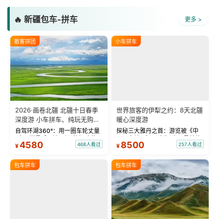
🔥 新疆包车-拼车
更多 >
散客拼团
小车拼车
2026·画卷北疆 北疆十日春季
世界旅客的伊犁之约：8天北疆
深度游 小车拼车、纯玩无购
暖心深度游
物！
自驾环湖360°：用一圈车轮丈量
探秘三大雅丹之首：游览被《中
“大西洋最后一滴眼泪”的极致蔚
国国家地理》评选为“中国最美的
4580
8500
468人看过
257人看过
¥
¥
蓝。 赛湖旅拍：甄选多款风格服
三大雅丹”第一名的克拉玛依魔鬼
饰，9张精修美照，定格赛里木湖
城。 中国第一村：探访仅存的图
绝美瞬间。 赛湖坦克300跟车视
瓦人最大村落——禾木村，欣赏
包车拼车
包车拼车
频：专业摄影师...
晨雾与小木...