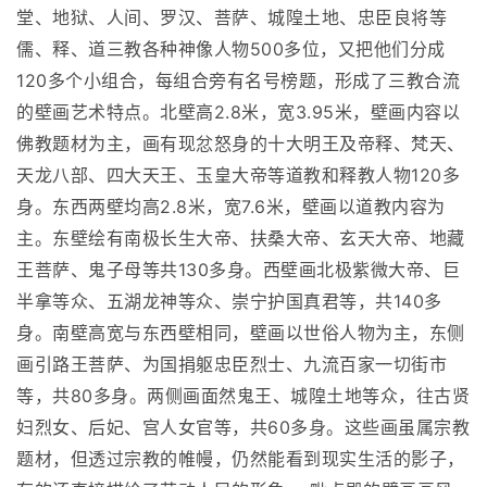
堂、地狱、人间、罗汉、菩萨、城隍土地、忠臣良将等
儒、释、道三教各种神像人物500多位，又把他们分成
120多个小组合，每组合旁有名号榜题，形成了三教合流
的壁画艺术特点。北壁高2.8米，宽3.95米，壁画内容以
佛教题材为主，画有现忿怒身的十大明王及帝释、梵天、
天龙八部、四大天王、玉皇大帝等道教和释教人物120多
身。东西两壁均高2.8米，宽7.6米，壁画以道教内容为
主。东壁绘有南极长生大帝、扶桑大帝、玄天大帝、地藏
王菩萨、鬼子母等共130多身。西壁画北极紫微大帝、巨
半拿等众、五湖龙神等众、崇宁护国真君等，共140多
身。南壁高宽与东西壁相同，壁画以世俗人物为主，东侧
画引路王菩萨、为国捐躯忠臣烈士、九流百家一切街市
等，共80多身。两侧画面然鬼王、城隍土地等众，往古贤
妇烈女、后妃、宫人女官等，共60多身。这些画虽属宗教
题材，但透过宗教的帷幔，仍然能看到现实生活的影子，