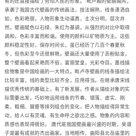
有的还直接描绘了劳动人民的形象。 毗卢殿的壁画画风，
承袭了我国古代壁画的传统画法，技法娴熟，线条潇洒自
如，色彩艳丽，人物形象生动逼真，主次分明，层次井
然。壁画赋色以石绿、朱红为基调，从强烈的对比中取得
调和，色彩丰富而和谐。使用的颜料以矿物质为主。这些
颜料稳定性好，保存时间长，虽已经历了几百个春夏秋
冬，但色彩至今还很鲜艳。壁画还大量使用了沥粉贴金，
整个壁画看起来艳而不俗，富丽堂皇，光彩夺目。墨线描
绘物象是中国绘画的一大特点。毗卢寺壁画的线条描绘法
比较丰富，线的类型比较齐全，应用得当。在继承唐宋线
描优秀传统的基础上，有了新发展。作者从描绘对象的实
际需要出发，巧妙地运用线条的节奏、错落、虚实、刚
柔、粗细、展蹙等排列组合的变化，把人物描绘得异常生
动，给人以有灵魂、有生命呼之欲出之感。物象的内容和
质感也表现得很好。 唐代是我国壁画最兴盛的时期，吴道
子是最有成就的杰出画家。当地相传，曲阳县北岳庙里的