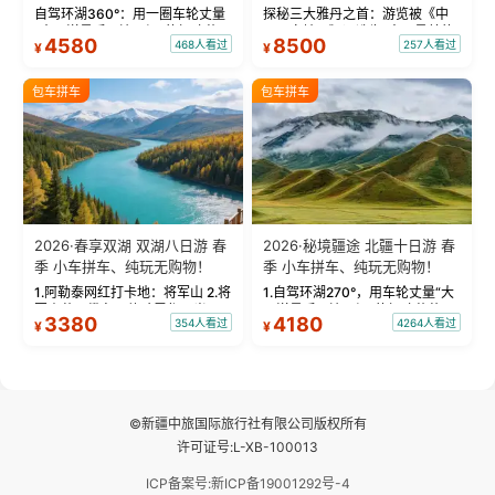
物！
自驾环湖360°：用一圈车轮丈量
探秘三大雅丹之首：游览被《中
“大西洋最后一滴眼泪”的极致蔚
国国家地理》评选为“中国最美的
4580
8500
468人看过
257人看过
¥
¥
蓝。 赛湖旅拍：甄选多款风格服
三大雅丹”第一名的克拉玛依魔鬼
饰，9张精修美照，定格赛里木湖
城。 中国第一村：探访仅存的图
绝美瞬间。 赛湖坦克300跟车视
瓦人最大村落——禾木村，欣赏
包车拼车
包车拼车
频：专业摄影师...
晨雾与小木...
2026·春享双湖 双湖八日游 春
2026·秘境疆途 北疆十日游 春
季 小车拼车、纯玩无购物！
季 小车拼车、纯玩无购物！
1.阿勒泰网红打卡地：将军山 2.将
1.自驾环湖270°，用车轮丈量“大
军山落日缆车，体验雪都风光 3.
西洋最后一滴眼泪”的极致蔚蓝，
3380
4180
354人看过
4264人看过
¥
¥
将军山，夕阳派对，蹦迪party 4.
让雪山、花海与深邃湖水在转弯
自驾赛里木湖360°环湖 5.二进赛
间连成自由的画卷。 2.特别赠送
湖随心游，邂逅湖畔日出浪漫...
那拉提景区3公里内，落地窗三钻
民宿 3.那...
©新疆中旅国际旅行社有限公司版权所有
许可证号:L-XB-100013
ICP备案号:新ICP备19001292号-4