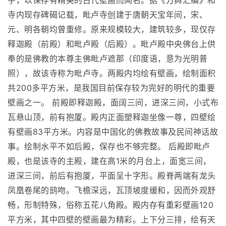
宇，以保存有精美的古代壁画而闻名。据《方舆汇编》和
寺内现存碑碣记载，毗卢寺创建于唐朝天宝年间，宋、
元、明各朝均曾重修。原来规模较大，建筑较多，现仅存
释迦殿（前殿）和毗卢殿（后殿）。毗卢殿中央佛台上供
奉的是佛教的本尊主佛毗卢遮那（印度语，意为光明普
照），故该寺称为毗卢寺。两殿内均绘有壁画，绘制面积
共200多平方米，是我国目前保存较为完好的明代的重要
壁画之一。 前殿即释迦殿，面阔三间，进深三间，小式布
瓦悬山顶，前有抱厦。殿内正面塑释迦坐像一尊，四壁绘
有壁画83平方米。内容是中国化的佛教故事及民间神话故
事。绘制水平不如后殿，保存也不够完整。 后殿即毗卢
殿，也是该寺的主殿，建在高1米的月台上，面宽三间，
进深三间，前后有抱厦，平面呈十字形。殿脊两端有龙头
凤凰卷尾的鸱吻。飞檐深远，瓦顶坡度缓和，因而外观舒
畅，形制特殊，俗称五花八角殿。殿内存有重彩壁画120
平方米，其中四壁的壁画最为精彩。上下分三排，绘有天