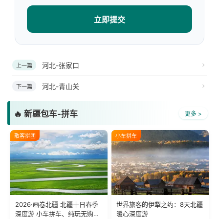
立即提交
河北-张家口
上一篇
河北-青山关
下一篇
🔥 新疆包车-拼车
更多 >
散客拼团
小车拼车
2026·画卷北疆 北疆十日春季
世界旅客的伊犁之约：8天北疆
深度游 小车拼车、纯玩无购
暖心深度游