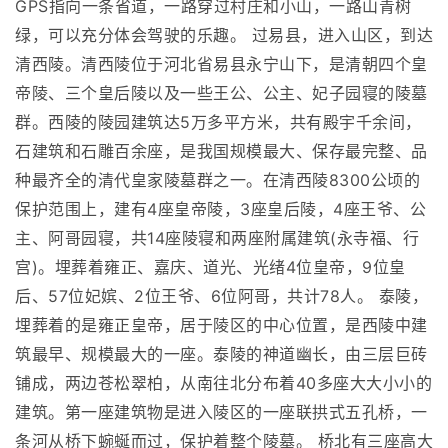
GPS指向一条省道，一路穿过村庄和小山，一路山青树
绿，可以充分体会驾驶的乐趣。 过易县，进入山区，到达
清西陵。清西陵位于河北省易县永宁山下，是清朝四个皇
帝陵、三个皇后陵以及一些王公、公主、妃子园寝的陵墓
群。西陵的陵园建筑达5万多平方米，共有殿宇千余间，
石建筑和石雕百余座，是我国规模最大、保存最完整、品
种最齐全的清代皇家陵墓群之一。在清西陵8300公顷的
保护范围上，建有4座皇帝陵，3座皇后陵，4座王爷、公
主、阿哥园寝，共14座陵寝和两座附属建筑(永寺福、行
宫)。埋葬着雍正、嘉庆、道光、光绪4位皇帝，9位皇
后、57位妃嫔、2位王爷、6位阿哥，共计78人。 泰陵，
埋葬着的是雍正皇帝，居于陵区的中心位置，是西陵中建
筑最早、规模最大的一座。泰陵的神道幽长，由三层巨砖
铺成，两边苍松翠柏，从南往北分布着40多座大大小小的
建筑。第一座建筑物是进入陵区的一座联拱式五孔桥，一
条河从桥下蜿蜒而过，保护着整个陵墓。 桥北有三座高大