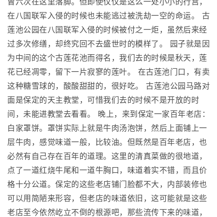
曾六次在这里落脚。但即使仅仅是这么一处小小的行宫，
在八国联军入侵的时候也未能逃过被洗劫一空的命运。 古
莲池公园在八国联军入侵的时候被付之一炬，虽然后来经
过多次修缮，却终究回不去盛世时的模样了。 园子就是因
为中间的这个古莲花池而得名，我们去的时候是秋天，莲
花已经凋零，留下一片寂寥的莲叶。 在古莲池门口，有卖
这种糖雪球的，酸酸甜甜的，很好吃。 古莲池公园马路对
面是保定的天主教堂，可惜我们去的时候不是开放的时
间，未能进教堂去看看。 晚上，来到保定一家百年老店：
白家罩饼。罩饼实际上就是牛肉汤泡饼，然后上面铺上一
层牛肉，感觉味道一般，比较油。但既然是百年老店，也
必然有自己存在百年的道理。这里的清真菜做的很地道，
点了一道红烧牛尾和一道牛胸口，味道着实不错，而且价
格十分公道。保定的这些老店铺门脸都不大，内部装修也
可以用简陋来形容，但老店的味道依旧，这可能就是这些
老店至今依然屹立不倒的根源吧，那些流传下来的味道，