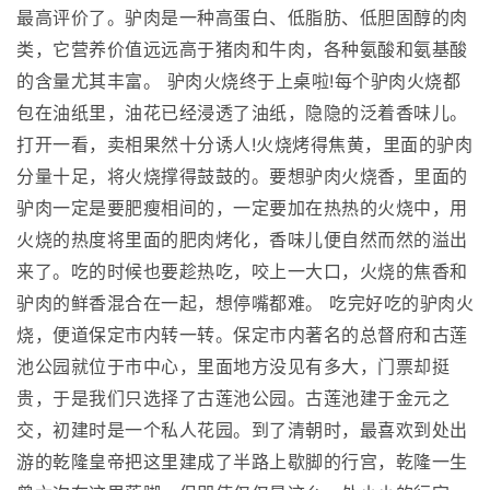
最高评价了。驴肉是一种高蛋白、低脂肪、低胆固醇的肉
类，它营养价值远远高于猪肉和牛肉，各种氨酸和氨基酸
的含量尤其丰富。 驴肉火烧终于上桌啦!每个驴肉火烧都
包在油纸里，油花已经浸透了油纸，隐隐的泛着香味儿。
打开一看，卖相果然十分诱人!火烧烤得焦黄，里面的驴肉
分量十足，将火烧撑得鼓鼓的。要想驴肉火烧香，里面的
驴肉一定是要肥瘦相间的，一定要加在热热的火烧中，用
火烧的热度将里面的肥肉烤化，香味儿便自然而然的溢出
来了。吃的时候也要趁热吃，咬上一大口，火烧的焦香和
驴肉的鲜香混合在一起，想停嘴都难。 吃完好吃的驴肉火
烧，便道保定市内转一转。保定市内著名的总督府和古莲
池公园就位于市中心，里面地方没见有多大，门票却挺
贵，于是我们只选择了古莲池公园。古莲池建于金元之
交，初建时是一个私人花园。到了清朝时，最喜欢到处出
游的乾隆皇帝把这里建成了半路上歇脚的行宫，乾隆一生