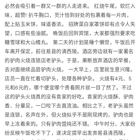
必然会吸引着一群又一群的人走进来。 红烧牛尾，软烂入
味，超赞! 扒牛胸口，芡汁恰到好处的包裹着每一片肉，
配上贴玉米饼，味道香浓。 招牌菜白家罩饼却有点令人失
望，口感有些油腻。 晚饭后回到宾馆，大家都强烈要求吃
糖雪球和大山楂丸。 第二天的计划是睡个懒觉，午饭后开
车离开保定，前往易县的清西陵。酒店旁边就有一家著名
的驴肉火烧连锁店老驴头。于是，果断放弃酒店的早餐，
去对面继续品尝驴肉火烧。 一大早上，店里就生意兴隆。
店员一直在忙着切驴头，处理各种驴杂。 火烧有4元、5
元和6元的，哪个便宜哪个贵看照片就一目了然了。不过
这的驴头火烧真的没有袁家的好吃。袁家的火烧酥、驴肉
香、分量足，一口咬下去直流油。相比之下，老驴头虽然
是连锁，名声在外，但火烧似乎不是刚现烤的，驴肉也是
早上冻着来的。只有驴肉馄炖还不错。 中午时分，大家纷
纷反映午饭吃不下了，遂决定提早出发奔易县清西陵。