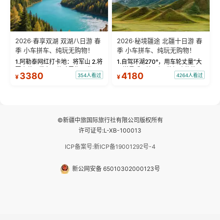
2026·春享双湖 双湖八日游 春
2026·秘境疆途 北疆十日游 春
季 小车拼车、纯玩无购物！
季 小车拼车、纯玩无购物！
1.阿勒泰网红打卡地：将军山 2.将
1.自驾环湖270°，用车轮丈量“大
军山落日缆车，体验雪都风光 3.
西洋最后一滴眼泪”的极致蔚蓝，
3380
4180
354人看过
4264人看过
¥
¥
将军山，夕阳派对，蹦迪party 4.
让雪山、花海与深邃湖水在转弯
自驾赛里木湖360°环湖 5.二进赛
间连成自由的画卷。 2.特别赠送
湖随心游，邂逅湖畔日出浪漫...
那拉提景区3公里内，落地窗三钻
民宿 3.那...
©新疆中旅国际旅行社有限公司版权所有
许可证号:L-XB-100013
ICP备案号:新ICP备19001292号-4
新公网安备 65010302000123号