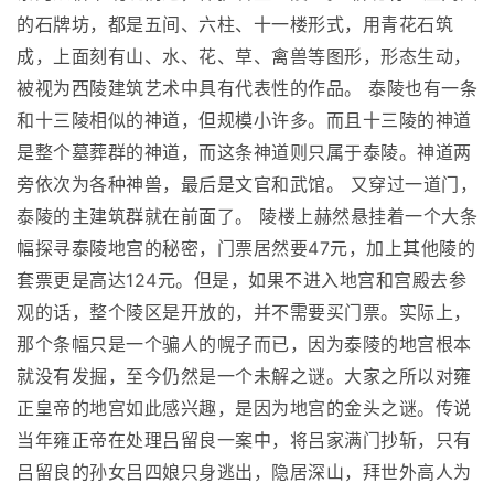
的石牌坊，都是五间、六柱、十一楼形式，用青花石筑
成，上面刻有山、水、花、草、禽兽等图形，形态生动，
被视为西陵建筑艺术中具有代表性的作品。 泰陵也有一条
和十三陵相似的神道，但规模小许多。而且十三陵的神道
是整个墓葬群的神道，而这条神道则只属于泰陵。神道两
旁依次为各种神兽，最后是文官和武馆。 又穿过一道门，
泰陵的主建筑群就在前面了。 陵楼上赫然悬挂着一个大条
幅探寻泰陵地宫的秘密，门票居然要47元，加上其他陵的
套票更是高达124元。但是，如果不进入地宫和宫殿去参
观的话，整个陵区是开放的，并不需要买门票。实际上，
那个条幅只是一个骗人的幌子而已，因为泰陵的地宫根本
就没有发掘，至今仍然是一个未解之谜。大家之所以对雍
正皇帝的地宫如此感兴趣，是因为地宫的金头之谜。传说
当年雍正帝在处理吕留良一案中，将吕家满门抄斩，只有
吕留良的孙女吕四娘只身逃出，隐居深山，拜世外高人为