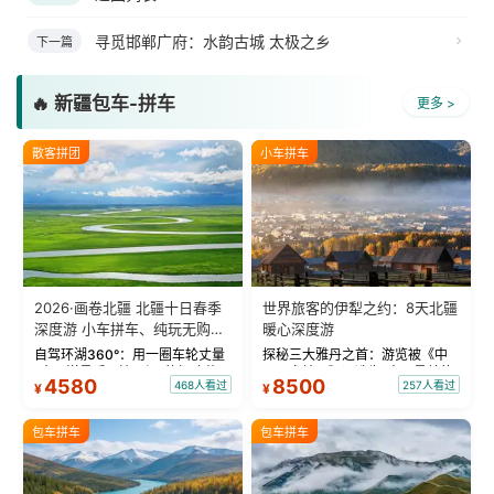
寻觅邯郸广府：水韵古城 太极之乡
下一篇
🔥 新疆包车-拼车
更多 >
散客拼团
小车拼车
2026·画卷北疆 北疆十日春季
世界旅客的伊犁之约：8天北疆
深度游 小车拼车、纯玩无购
暖心深度游
物！
自驾环湖360°：用一圈车轮丈量
探秘三大雅丹之首：游览被《中
“大西洋最后一滴眼泪”的极致蔚
国国家地理》评选为“中国最美的
4580
8500
468人看过
257人看过
¥
¥
蓝。 赛湖旅拍：甄选多款风格服
三大雅丹”第一名的克拉玛依魔鬼
饰，9张精修美照，定格赛里木湖
城。 中国第一村：探访仅存的图
绝美瞬间。 赛湖坦克300跟车视
瓦人最大村落——禾木村，欣赏
包车拼车
包车拼车
频：专业摄影师...
晨雾与小木...