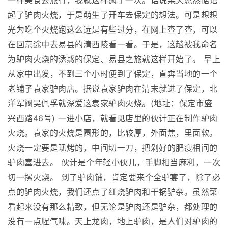
一样美食去旅行，我就这样疯了一次。话说某天忽然惦记
起了驴肉火烧，于是萌生了开车去保定的想法。可是想想
光为吃个火烧跑这么远是有些过分，在网上查了查，可以
在回京途中去易县的清西陵看一看。于是，这趟被我命名
为驴肉火烧的诱惑的保定、易县之旅就这样开始了。 早上
从家中出发，不到三个小时便到了保定，直奔当地的一个
老铺子袁家驴肉店。据说袁家驴肉在清末就进了保定，北
洋军阀吴佩孚就深爱这袁家驴肉火烧。(地址：保定市盛
兴西路46号) 一进小店，就看见店里的伙计正在制作驴肉
火烧。袁家的火烧是圆形的，比较厚，外面焦，里面软。
火烧一定要是现烤的，中间切一刀，把剁好的肥瘦相间的
驴肉塞进去。 伙计是个年轻小伙儿，手脚相当麻利，一次
切一摞火烧。 到了驴肉铺，肯定要来个全驴宴了，除了必
点的驴肉火烧，我们还点了红烧驴肉和干锅驴杂。虽然菜
看起来没有那么精致，但无论是驴肉还是驴杂，都处理的
没有一点腥气味。天上龙肉，地上驴肉，是人们对驴肉的