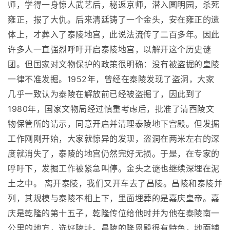
师，学得一身惊人武艺后，秘返京师，潜入圆明园，杀死
雍正，报了大仇。后来清廷铸了一个金头，安在雍正的遗
体上，才葬入了泰陵地宫，此说法流传了二百多年。因此
许多人一直强烈呼吁开启泰陵地宫，以解开这个历史谜
团。但国家对文物保护的政策很明确：没有被盗掘的皇陵
一律不准发掘。1952年，曾经在泰陵发现了盗洞，大家
几乎一致认为泰陵在解放前已经被盗掘了，因此到了
1980年，国家文物局经过慎重考虑后，批准了清西陵文
物保管所的请示，同意开启并清理泰陵地下宫殿。但发掘
工作刚刚开始，大家就惊异的发现，盗洞在两米左右的深
度就消失了，泰陵的地宫仍然完好无损。于是，在专家的
呼吁下，发掘工作被紧急叫停。金头之谜也继续深埋在泥
土之中。 离开泰陵，我们又开车去了昌陵。昌陵和泰陵并
列，其规模与泰陵不相上下，里面埋葬的是嘉庆皇帝。嘉
庆是乾隆的第十五子，乾隆传位给他时并为他在泰陵南一
公里的地方，选好陵址。昌陵的隆恩殿很有特色，地面铺