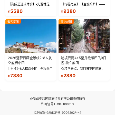
【海拔递进式体验】-先游林芝
【行程亮点】 【圣城拉萨】——
(2900米)再访拉萨(3650米)，亲
带上信心与信仰去西藏，行吟拉
5580
9380
¥
¥
测 99%游客零高反 。 【贴心保
萨，感受这座城与生俱来的与众
障】-全程配备便携式制氧机，高
不同！ 【布达拉宫】——集宫殿
反根本不是事儿 ！ 【无人机航
城堡寺院于一体的宏伟建筑，是
散客拼团
独立成团
拍】-雪山/圣湖/...
西藏最完整的古代...
2026逐梦西藏全景线2-8人航
秘境云南4+5星升级版四飞9日
空座椅小团
游 独立成团
1.主打2-8人精品小团，全程采用
◇精华景点：我们将不同民族、
9座航空座椅车型（360度环抱式
不同地域、不同风格的三座古城
7380
2880
¥
¥
座舱），提供VIP级别的舒适出行
—【大理古城、丽江古城、香格
体验 。供氧保障： 2.全程入住舒
里拉、野象谷】呈现给您！...
适型含氧酒店（低海拔的索松村
和林芝除外），并贴心赠...
©新疆中旅国际旅行社有限公司版权所有
许可证号:L-XB-100013
ICP备案号:新ICP备19001292号-4