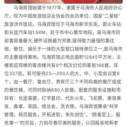
乌海宾馆始建于1977年，隶属于乌海市人民政府办公
厅。现为中国旅游饭店业协会的会员单位、国家“二星级”
旅游涉外饭店。乌海宾馆位于乌海市新华东街，距火车站
和长途汽车站1.5KM，处于市中心繁华地段。是乌海市目
前客容量最大,硬件设施最为完善,接待能力最强的集住
宿、餐饮、娱乐于一体的大型窗口接待单位之一,是乌海市
的主要接待基地。乌海宾馆占地总面积12845平方米，主
楼和迎宾楼的客房楼共有9个档次价位的客房168套，床
位337张。有可接待25—200人的大、中、小型会议室8
个。由一餐厅、宴会厅、贵宾厅三个不同风格的餐厅组成
的餐饮楼，可同时容纳680人就餐。配套的服务设施和项
目有：长途直拔、打字复印、代办火车、飞机票、美容美
发、桑拿、茶园、夜总会、洗衣等。乌海宾馆秉承“科学
管理，规范服务，开拓进取，争先创优”、“顾客至上，服
务第一”的宗旨，力创尽善尽美的服务，以回报各地新老