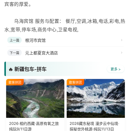
宾客的厚爱。
乌海宾馆 服务与配置： 餐厅,空调,冰箱,电话,彩电,热
水,宽带,停车场,商务中心,卫星电视,
根河市宾馆
上一篇
元上都夏宫大酒店
下一篇
🔥 新疆包车-拼车
更多 >
散客拼团
散客拼团
2026·相约西藏·高原有氧之旅
2026藏东秘境 漫步云中仙境·
纯玩9/11日游
探秘世外桃源·纯玩11/13日