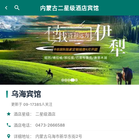
内蒙古二星级酒店宾馆
乌海宾馆
更新于 09-17
385人关注
酒店星级：
二星级酒店
0473-2666588
酒店电话：
详细地址：
内蒙古乌海市新华东街2号