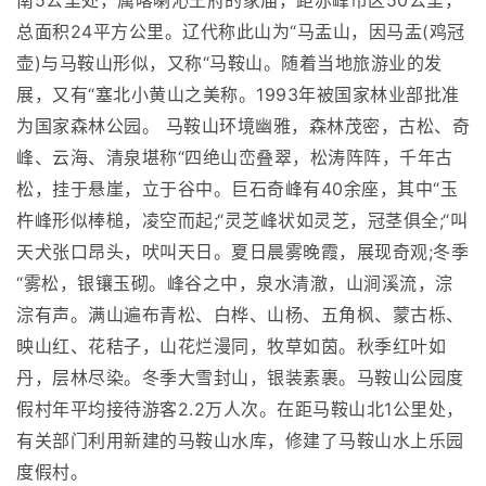
南5公里处，属喀喇沁王府的家庙，距赤峰市区50公里，
总面积24平方公里。辽代称此山为“马盂山，因马盂(鸡冠
壶)与马鞍山形似，又称“马鞍山。随着当地旅游业的发
展，又有“塞北小黄山之美称。1993年被国家林业部批准
为国家森林公园。 马鞍山环境幽雅，森林茂密，古松、奇
峰、云海、清泉堪称“四绝山峦叠翠，松涛阵阵，千年古
松，挂于悬崖，立于谷中。巨石奇峰有40余座，其中“玉
杵峰形似棒槌，凌空而起;“灵芝峰状如灵芝，冠茎俱全;“叫
天犬张口昂头，吠叫天日。夏日晨雾晚霞，展现奇观;冬季
“雾松，银镶玉砌。峰谷之中，泉水清澈，山涧溪流，淙
淙有声。满山遍布青松、白桦、山杨、五角枫、蒙古栎、
映山红、花秸子，山花烂漫同，牧草如茵。秋季红叶如
丹，层林尽染。冬季大雪封山，银装素裹。马鞍山公园度
假村年平均接待游客2.2万人次。在距马鞍山北1公里处，
有关部门利用新建的马鞍山水库，修建了马鞍山水上乐园
度假村。