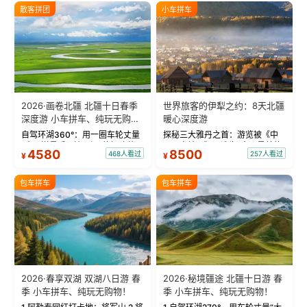
散客拼团
小车拼车
2026·画卷北疆 北疆十日春季
世界旅客的伊犁之约：8天北疆
深度游 小车拼车、纯玩无购
暖心深度游
物！
自驾环湖360°：用一圈车轮丈量
探秘三大雅丹之首：游览被《中
“大西洋最后一滴眼泪”的极致蔚
国国家地理》评选为“中国最美的
4580
8500
468人看过
257人看过
¥
¥
蓝。 赛湖旅拍：甄选多款风格服
三大雅丹”第一名的克拉玛依魔鬼
饰，9张精修美照，定格赛里木湖
城。 中国第一村：探访仅存的图
绝美瞬间。 赛湖坦克300跟车视
瓦人最大村落——禾木村，欣赏
包车拼车
包车拼车
频：专业摄影师...
晨雾与小木...
2026·春享双湖 双湖八日游 春
2026·秘境疆途 北疆十日游 春
季 小车拼车、纯玩无购物！
季 小车拼车、纯玩无购物！