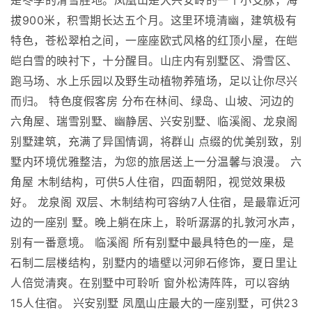
是冬季的滑雪胜地。凤凰山是大兴安岭的一个小支脉，海
拔900米，积雪期长达五个月。这里环境清幽，建筑极有
特色，苍松翠柏之间，一座座欧式风格的红顶小屋，在皑
皑白雪的映衬下，十分醒目。山庄内有别墅区、滑雪区、
跑马场、水上乐园以及野生动植物养殖场，足以让你尽兴
而归。 特色度假客房 分布在林间、绿岛、山坡、河边的
六角屋、瑞雪别墅、幽静居、兴安别墅、临溪阁、龙泉阁
别墅建筑，充满了异国情调，将群山 点缀的优美别致，别
墅内环境优雅整洁，为您的旅居送上一分温馨与浪漫。 六
角屋 木制结构，可供5人住宿，四面朝阳，视觉效果极
好。 龙泉阁 双层、木制结构可容纳7人住宿，是最靠近河
边的一座别 墅。晚上躺在床上，聆听潺潺的扎敦河水声，
别有一番意境。 临溪阁 所有别墅中最具特色的一座，是
石制二层楼结构，别墅内的墙壁以河卵石修饰，夏日里让
人倍觉清爽。在别墅中可聆听 窗外松涛阵阵，可以容纳
15人住宿。 兴安别墅 凤凰山庄最大的一座别墅，可供23