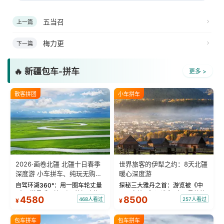
五当召
上一篇
梅力更
下一篇
🔥 新疆包车-拼车
更多 >
散客拼团
小车拼车
2026·画卷北疆 北疆十日春季
世界旅客的伊犁之约：8天北疆
深度游 小车拼车、纯玩无购
暖心深度游
物！
自驾环湖360°：用一圈车轮丈量
探秘三大雅丹之首：游览被《中
“大西洋最后一滴眼泪”的极致蔚
国国家地理》评选为“中国最美的
4580
8500
468人看过
257人看过
¥
¥
蓝。 赛湖旅拍：甄选多款风格服
三大雅丹”第一名的克拉玛依魔鬼
饰，9张精修美照，定格赛里木湖
城。 中国第一村：探访仅存的图
绝美瞬间。 赛湖坦克300跟车视
瓦人最大村落——禾木村，欣赏
包车拼车
包车拼车