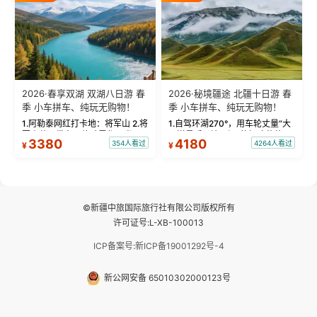
频：专业摄影师...
晨雾与小木...
2026·春享双湖 双湖八日游 春
2026·秘境疆途 北疆十日游 春
季 小车拼车、纯玩无购物！
季 小车拼车、纯玩无购物！
1.阿勒泰网红打卡地：将军山 2.将
1.自驾环湖270°，用车轮丈量“大
军山落日缆车，体验雪都风光 3.
西洋最后一滴眼泪”的极致蔚蓝，
3380
4180
354人看过
4264人看过
¥
¥
将军山，夕阳派对，蹦迪party 4.
让雪山、花海与深邃湖水在转弯
自驾赛里木湖360°环湖 5.二进赛
间连成自由的画卷。 2.特别赠送
湖随心游，邂逅湖畔日出浪漫...
那拉提景区3公里内，落地窗三钻
民宿 3.那...
©新疆中旅国际旅行社有限公司版权所有
许可证号:L-XB-100013
ICP备案号:新ICP备19001292号-4
新公网安备 65010302000123号