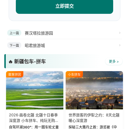
立即提交
赛汉塔拉旅游园
上一篇
昭君旅游城
下一篇
🔥 新疆包车-拼车
更多 >
散客拼团
小车拼车
2026·画卷北疆 北疆十日春季
世界旅客的伊犁之约：8天北疆
深度游 小车拼车、纯玩无购
暖心深度游
物！
自驾环湖360°：用一圈车轮丈量
探秘三大雅丹之首：游览被《中