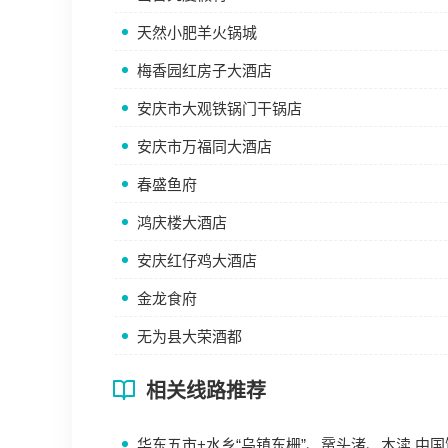
天然小肥羊火锅城
梅香园红房子大酒店
安庆市大观铁锅门干锅店
安庆市万福同大酒店
春盛鱼府
鸿庆楼大酒店
安庆红仔鸡大酒店
金龙食府
无为县大荣酒都
相关线路推荐
华东五市+水乡“乌镇东栅”、鼋头渚、木渎 中国