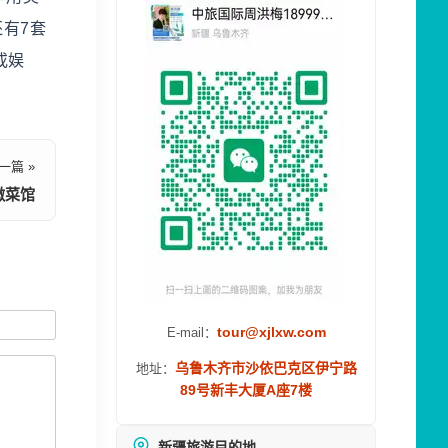
有7套
或娱
一篇 »
徽菜馆
tour@xjlxw.com
E-mail：
乌鲁木齐市沙依巴克区伊宁路
地址：
89号新丰大厦A座7楼
新疆旅游目的地