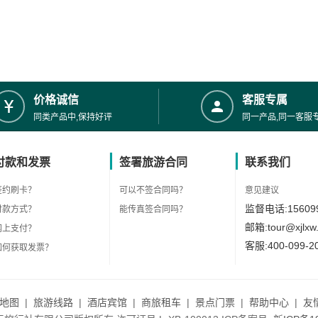
价格诚信
客服专属
同类产品中,保持好评
同一产品,同一客服
付款和发票
签署旅游合同
联系我们
签约刷卡？
可以不签合同吗？
意见建议
监督电话:156099
付款方式？
能传真签合同吗？
邮箱:tour@xjlxw
网上支付？
客服:400-099-2
如何获取发票？
地图
|
旅游线路
|
酒店宾馆
|
商旅租车
|
景点门票
|
帮助中心
|
友