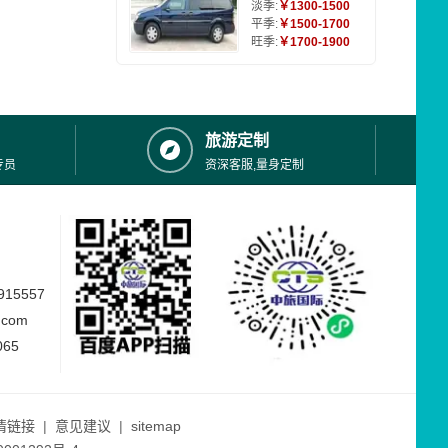
淡季:
￥1300-1500
平季:
￥1500-1700
旺季:
￥1700-1900
旅游定制
专员
资深客服,量身定制
15557
.com
065
情链接
|
意见建议
|
sitemap