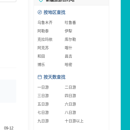
按地区查找
乌鲁木齐
吐鲁番
阿勒泰
伊犁
克拉玛依
库尔勒
阿克苏
喀什
和田
昌吉
博乐
哈密
按天数查找
一日游
二日游
三日游
四日游
五日游
六日游
七日游
八日游
九日游
十日游以上
09-12