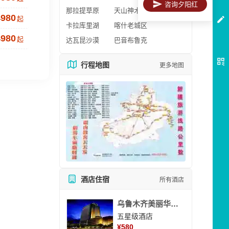
咨询夕阳红
那拉提草原
天山神木园
4980
起
卡拉库里湖
喀什老城区
4980
起
达瓦昆沙漠
巴音布鲁克
行程地图
更多地图
酒店住宿
所有酒店
乌鲁木齐美丽华大酒
五星级酒店
¥
580