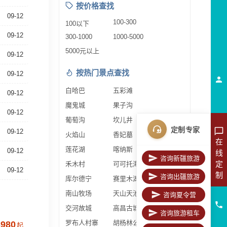
按价格查找
09-12
100-300
100以下
09-12
300-1000
1000-5000
5000元以上
09-12
按热门景点查找
09-12
白哈巴
五彩滩
09-12
魔鬼城
果子沟
09-12
葡萄沟
坎儿井
定制专家
09-12
火焰山
香妃墓
在
莲花湖
喀纳斯
09-12
线
咨询新疆旅游
定
禾木村
可可托海
09-12
制
咨询出疆旅游
库尔德宁
赛里木湖
南山牧场
天山天池
咨询夏令营
交河故城
高昌古城
咨询旅游租车
罗布人村寨
胡杨林公园
3980
起