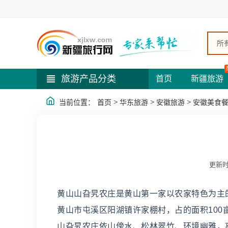
所
旅游产品分类
首页
新疆旅游
>
>
>
当前位置：
首页
华东旅游
安徽旅游
安徽美食
更新时
黄山山旮旯农庄是黄山第一家以农家特色为主
黄山市屯溪区阳湖镇许家棚村，占的面积100
山旮旯农庄依山傍水、松林翠竹、环境幽雅，离