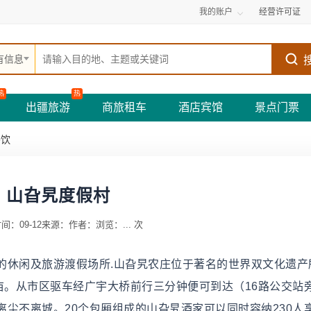
我的账户
经营许可证
有信息
热
热
出疆旅游
商旅租车
酒店宾馆
景点门票
餐饮
山旮旯度假村
间：09-12
来源：
作者：
浏览：
...
次
的休闲及旅游渡假场所.山旮旯农庄位于著名的世界双文化遗产
亩。从市区驱车经广宇大桥前行三分钟便可到达（16路公交站
尘不离城。20个包厢组成的山旮旯酒家可以同时容纳230人