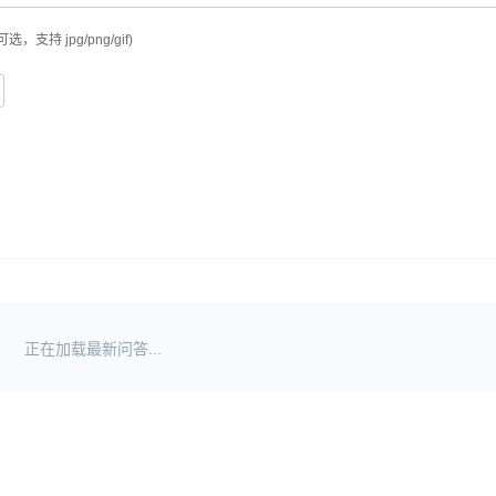
可选，支持 jpg/png/gif)
正在加载最新问答...