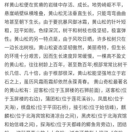
样黄山松便在贫瘠的岩缝中存活、成长。地势崎岖不平，
悬崖峭壁纵横堆叠，黄山松无法垂直生长，只能弯弯曲曲
地甚至朝下生长。由于要抗暴风御冰霜，黄山松的针叶短
粗，冠平如削，色绿深沉，树干和树枝也极坚韧，极富弹
性。黄山松的另一特点是，由于风吹日晒，许多松树只在
一边长出树枝。黄山松姿态坚韧傲然，美丽奇特，但生长
的环境十分艰苦，因而生长速度异常缓慢，一棵高不盈丈
的黄山松，往往树龄上百年，甚至数百年;根部常常比树干
长几倍、几十倍，由于根部很深，黄山松能坚强地立于岩
石之上，虽历风霜雨霜却依然永葆青春。 黄山奇松最著名
的黄山松有：迎客松(位于玉屏楼的石狮前面)，送客松(位
于玉屏楼的右边)，蒲团松(位于莲花溪谷)，凤凰松(位于
天海)，棋盘松(位于平田石桥)，接引松(位于始信峰)，麒
麟松(位于北海宾馆和清凉台之间)，黑虎松(位于北海宾馆
和始信峰之间)，探海松(位于天都峰的鲫鱼背旁边)，团结