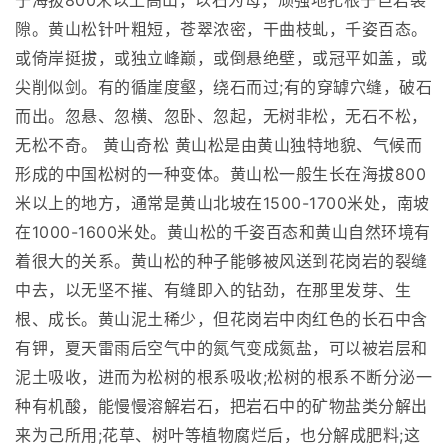
于海拔800米以上高山，以石为母，顽强地扎根于巨岩裂
隙。黄山松针叶粗短，苍翠浓密，干曲枝虬，千姿百态。
或倚岸挺拔，或独立峰巅，或倒悬绝壁，或冠平如盖，或
尖削似剑。有的循崖度壑，绕石而过;有的穿罅穴缝，破石
而出。忽悬、忽横、忽卧、忽起，无树非松，无石不松，
无松不奇。 黄山奇松 黄山松是由黄山独特地貌、气候而
形成的中国松树的一种变体。黄山松一般生长在海拔800
米以上的地方，通常是黄山北坡在1500-1700米处，南坡
在1000-1600米处。黄山松的千姿百态和黄山自然环境有
着很大的关系。黄山松的种子能够被风送到花岗岩的裂缝
中去，以无坚不摧、有缝即入的钻劲，在那里发芽、生
根、成长。黄山泥土稀少，但花岗岩中肉红色的长石中含
有钾，夏天雷雨后空气中的氮气变成氮盐，可以被岩层和
泥土吸收，进而为松树的根系吸收;松树的根系不断分泌一
种有机酸，能慢慢溶解岩石，把岩石中的矿物盐类分解出
来为己所用;花草、树叶等植物腐烂后，也分解成肥料;这