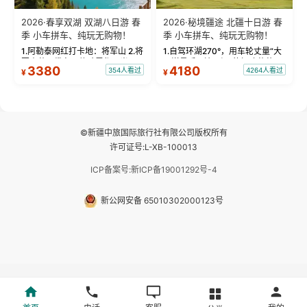
2026·春享双湖 双湖八日游 春
2026·秘境疆途 北疆十日游 春
季 小车拼车、纯玩无购物！
季 小车拼车、纯玩无购物！
1.阿勒泰网红打卡地：将军山 2.将
1.自驾环湖270°，用车轮丈量“大
军山落日缆车，体验雪都风光 3.
西洋最后一滴眼泪”的极致蔚蓝，
3380
4180
354人看过
4264人看过
¥
¥
将军山，夕阳派对，蹦迪party 4.
让雪山、花海与深邃湖水在转弯
自驾赛里木湖360°环湖 5.二进赛
间连成自由的画卷。 2.特别赠送
湖随心游，邂逅湖畔日出浪漫...
那拉提景区3公里内，落地窗三钻
民宿 3.那...
©新疆中旅国际旅行社有限公司版权所有
许可证号:L-XB-100013
ICP备案号:新ICP备19001292号-4
新公网安备 65010302000123号