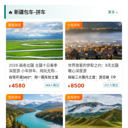
🔥 新疆包车-拼车
更多 >
散客拼团
小车拼车
2026·画卷北疆 北疆十日春季
世界旅客的伊犁之约：8天北疆
深度游 小车拼车、纯玩无购
暖心深度游
物！
自驾环湖360°：用一圈车轮丈量
探秘三大雅丹之首：游览被《中
“大西洋最后一滴眼泪”的极致蔚
国国家地理》评选为“中国最美的
4580
8500
468人看过
257人看过
¥
¥
蓝。 赛湖旅拍：甄选多款风格服
三大雅丹”第一名的克拉玛依魔鬼
饰，9张精修美照，定格赛里木湖
城。 中国第一村：探访仅存的图
绝美瞬间。 赛湖坦克300跟车视
瓦人最大村落——禾木村，欣赏
包车拼车
包车拼车
频：专业摄影师...
晨雾与小木...