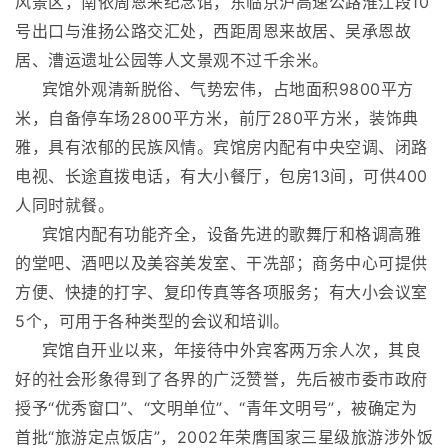
风景区，南依周恩来纪念馆，东临京沪高速公路淮江段10
号出口与淮扬公路交汇处，西距周恩来故居、吴承恩故
居、漕运遗址公园等人文景观不过千余米。
宾馆外观清新脱俗、气势宏伟，占地面积
9800平方
米
，自备停车场
2800平方米
，前厅
280平方米
，装饰典
雅，具有浓郁的民族风情。宾馆房内配有中央空调、闭路
电视、长途直拨电话，有大小餐厅，包房13间，可供400
人同时就餐。
宾馆内配有功能齐全，设备先进的歌舞厅和格调高雅
的堂吧、酒吧以及美容美发室、干冼部；商务中心可提供
方便、快捷的打字、复印传真等各项服务；有大小会议室
5个，可用于各种类型的会议和培训。
宾馆自开业以来，年接待中外宾客两万余人次，其良
好的社会形象得到了各界的广泛赞誉，先后被市委市政府
授予“优秀窗口”、“文明单位”、“青年文明号”，被确定为
首批“旅游定点饭店”，2002年荣膺国家三星级旅游涉外饭