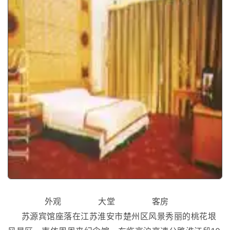
外观 大堂 客房
苏源宾馆座落在江苏淮安市楚州区风景秀丽的桃花垠