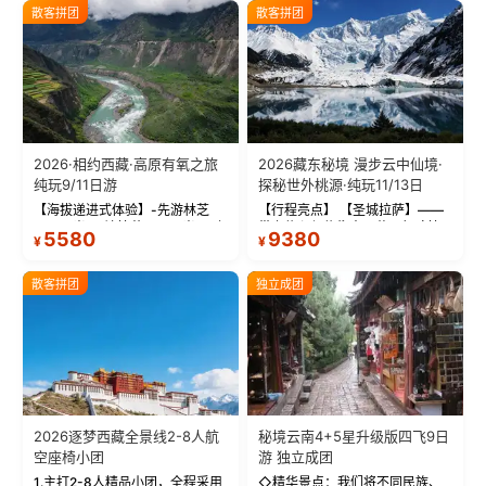
散客拼团
散客拼团
2026·相约西藏·高原有氧之旅
2026藏东秘境 漫步云中仙境·
纯玩9/11日游
探秘世外桃源·纯玩11/13日
【海拔递进式体验】-先游林芝
【行程亮点】 【圣城拉萨】——
(2900米)再访拉萨(3650米)，亲
带上信心与信仰去西藏，行吟拉
5580
9380
¥
¥
测 99%游客零高反 。 【贴心保
萨，感受这座城与生俱来的与众
障】-全程配备便携式制氧机，高
不同！ 【布达拉宫】——集宫殿
反根本不是事儿 ！ 【无人机航
城堡寺院于一体的宏伟建筑，是
散客拼团
独立成团
拍】-雪山/圣湖/...
西藏最完整的古代...
2026逐梦西藏全景线2-8人航
秘境云南4+5星升级版四飞9日
空座椅小团
游 独立成团
1.主打2-8人精品小团，全程采用
◇精华景点：我们将不同民族、