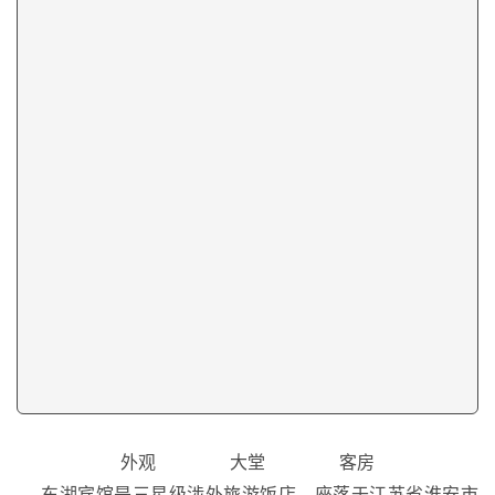
外观 大堂 客房
东湖宾馆是三星级涉外旅游饭店，座落于江苏省淮安市
经济开发区，拥有客房楼和餐饮楼各一座，占地面积