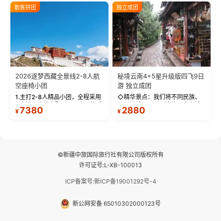
2026逐梦西藏全景线2-8人航
秘境云南4+5星升级版四飞9日
空座椅小团
游 独立成团
1.主打2-8人精品小团，全程采用
◇精华景点：我们将不同民族、
9座航空座椅车型（360度环抱式
不同地域、不同风格的三座古城
7380
2880
¥
¥
座舱），提供VIP级别的舒适出行
—【大理古城、丽江古城、香格
体验 。供氧保障： 2.全程入住舒
里拉、野象谷】呈现给您！...
适型含氧酒店（低海拔的索松村
和林芝除外），并贴心赠...
©新疆中旅国际旅行社有限公司版权所有
许可证号:L-XB-100013
ICP备案号:新ICP备19001292号-4
新公网安备 65010302000123号