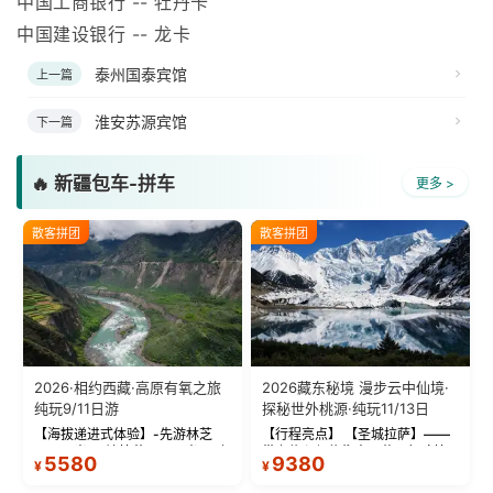
泰州国泰宾馆
上一篇
淮安苏源宾馆
下一篇
🔥 新疆包车-拼车
更多 >
散客拼团
散客拼团
2026·相约西藏·高原有氧之旅
2026藏东秘境 漫步云中仙境·
纯玩9/11日游
探秘世外桃源·纯玩11/13日
【海拔递进式体验】-先游林芝
【行程亮点】 【圣城拉萨】——
(2900米)再访拉萨(3650米)，亲
带上信心与信仰去西藏，行吟拉
5580
9380
¥
¥
测 99%游客零高反 。 【贴心保
萨，感受这座城与生俱来的与众
障】-全程配备便携式制氧机，高
不同！ 【布达拉宫】——集宫殿
反根本不是事儿 ！ 【无人机航
城堡寺院于一体的宏伟建筑，是
散客拼团
独立成团
拍】-雪山/圣湖/...
西藏最完整的古代...