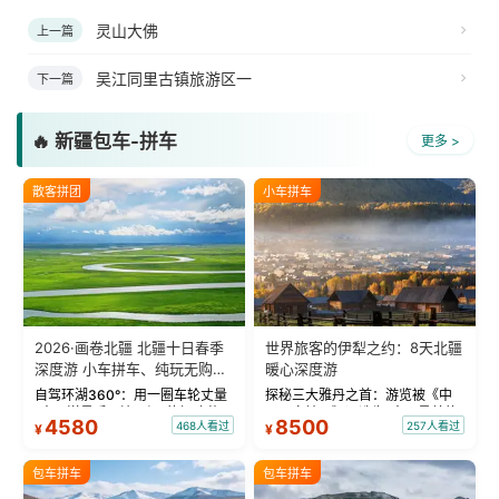
灵山大佛
上一篇
吴江同里古镇旅游区一
下一篇
🔥 新疆包车-拼车
更多 >
散客拼团
小车拼车
2026·画卷北疆 北疆十日春季
世界旅客的伊犁之约：8天北疆
深度游 小车拼车、纯玩无购
暖心深度游
物！
自驾环湖360°：用一圈车轮丈量
探秘三大雅丹之首：游览被《中
“大西洋最后一滴眼泪”的极致蔚
国国家地理》评选为“中国最美的
4580
8500
468人看过
257人看过
¥
¥
蓝。 赛湖旅拍：甄选多款风格服
三大雅丹”第一名的克拉玛依魔鬼
饰，9张精修美照，定格赛里木湖
城。 中国第一村：探访仅存的图
绝美瞬间。 赛湖坦克300跟车视
瓦人最大村落——禾木村，欣赏
包车拼车
包车拼车
频：专业摄影师...
晨雾与小木...