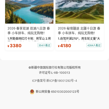
2026·春享双湖 双湖八日游 春
2026·秘境疆途 北疆十日游 春
季 小车拼车、纯玩无购物！
季 小车拼车、纯玩无购物！
1.阿勒泰网红打卡地：将军山 2.将
1.自驾环湖270°，用车轮丈量“大
军山落日缆车，体验雪都风光 3.
西洋最后一滴眼泪”的极致蔚蓝，
3380
4180
354人看过
4264人看过
¥
¥
将军山，夕阳派对，蹦迪party 4.
让雪山、花海与深邃湖水在转弯
自驾赛里木湖360°环湖 5.二进赛
间连成自由的画卷。 2.特别赠送
湖随心游，邂逅湖畔日出浪漫...
那拉提景区3公里内，落地窗三钻
民宿 3.那...
©新疆中旅国际旅行社有限公司版权所有
许可证号:L-XB-100013
ICP备案号:新ICP备19001292号-4
新公网安备 65010302000123号