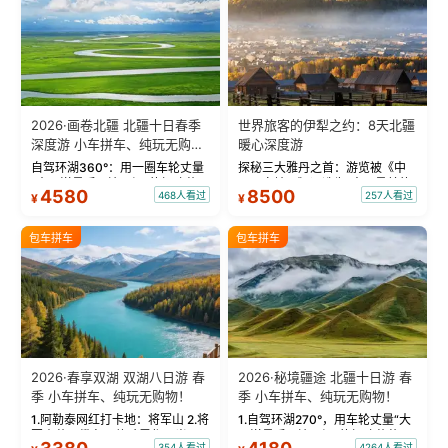
2026·画卷北疆 北疆十日春季
世界旅客的伊犁之约：8天北疆
深度游 小车拼车、纯玩无购
暖心深度游
物！
自驾环湖360°：用一圈车轮丈量
探秘三大雅丹之首：游览被《中
“大西洋最后一滴眼泪”的极致蔚
国国家地理》评选为“中国最美的
4580
8500
468人看过
257人看过
¥
¥
蓝。 赛湖旅拍：甄选多款风格服
三大雅丹”第一名的克拉玛依魔鬼
饰，9张精修美照，定格赛里木湖
城。 中国第一村：探访仅存的图
绝美瞬间。 赛湖坦克300跟车视
瓦人最大村落——禾木村，欣赏
包车拼车
包车拼车
频：专业摄影师...
晨雾与小木...
2026·春享双湖 双湖八日游 春
2026·秘境疆途 北疆十日游 春
季 小车拼车、纯玩无购物！
季 小车拼车、纯玩无购物！
1.阿勒泰网红打卡地：将军山 2.将
1.自驾环湖270°，用车轮丈量“大
军山落日缆车，体验雪都风光 3.
西洋最后一滴眼泪”的极致蔚蓝，
354人看过
4264人看过