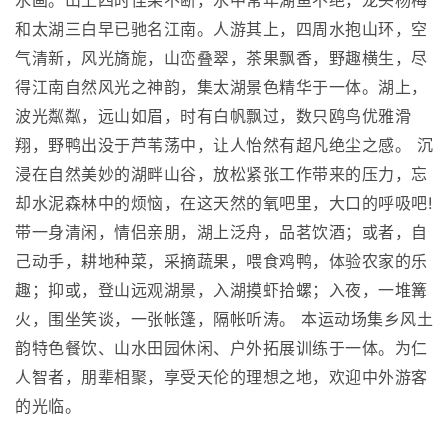
水画。山上四时佳果不断，水中常年湖鱼不绝，龙头杨梅
和太湖三白早已驰名江南。人游其上，四周水抱山环，空
气清新，风光旖旎，山峦叠翠，茶果飘香，野趣横生，尽
得江南自然风光之神韵，集太湖景色精华于一体。湖上，
波光粼粼，远山如眉，时有白帆飘过，数只鸥鸟优雅滑
翔，野鸭出没于芦苇荡中，让人怡然有超凡绝尘之感。 沉
浸在自然美妙的湖畔山谷，放松紧张工作带来的压力，忘
却水泥森林中的烦恼，在这天然的氧吧里，大口的呼吸吧!
带一身清闲，情侣亲朋，湖上泛舟，品茗饮酒；或者，自
己动手，耕地种菜，采摘蔬果，喂食鸡鸭，体验农家的乐
趣；抑或，登山远观湖景，入湖摸虾拾螺；入夜，一堆篝
火，围坐笑谈，一张帐篷，隔帐听涛。 本运动场集乡风土
韵特色餐饮、山水田园休闲、户外拓展训练于一体。为仁
人智者，朋辈相聚，享受天伦的理想之地，欢迎中外游客
的光临。