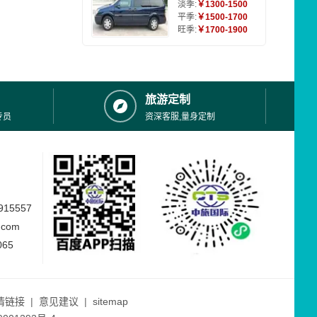
淡季:
￥1300-1500
平季:
￥1500-1700
旺季:
￥1700-1900
旅游定制
专员
资深客服,量身定制
15557
.com
065
情链接
|
意见建议
|
sitemap