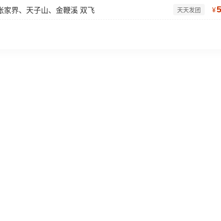
张家界、天子山、金鞭溪 双飞
¥
天天发团