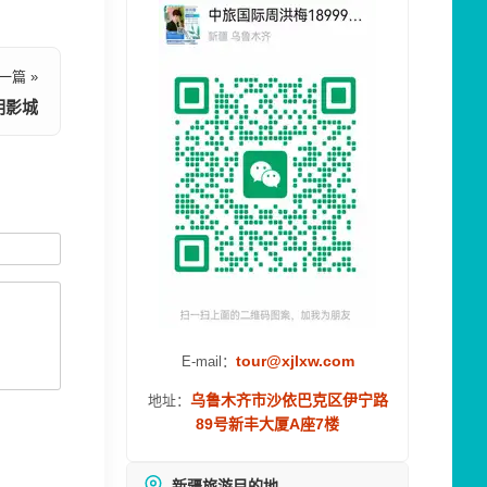
一篇 »
明影城
tour@xjlxw.com
E-mail：
乌鲁木齐市沙依巴克区伊宁路
地址：
89号新丰大厦A座7楼
新疆旅游目的地