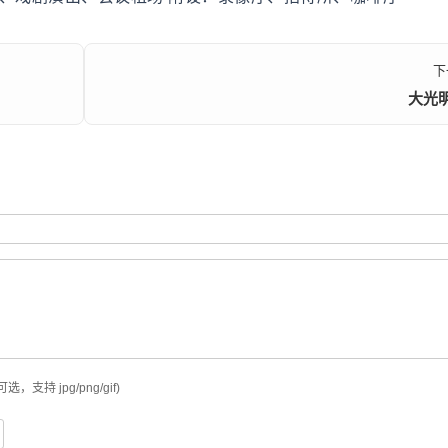
下
大光
可选，支持 jpg/png/gif)