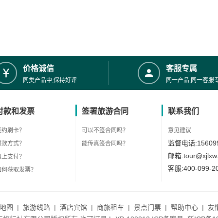
价格诚信
客服专属
同类产品中,保持好评
同一产品,同一客服
付款和发票
签署旅游合同
联系我们
签约刷卡？
可以不签合同吗？
意见建议
监督电话:156099
付款方式？
能传真签合同吗？
邮箱:tour@xjlxw
网上支付？
客服:400-099-2
如何获取发票？
地图
|
旅游线路
|
酒店宾馆
|
商旅租车
|
景点门票
|
帮助中心
|
友