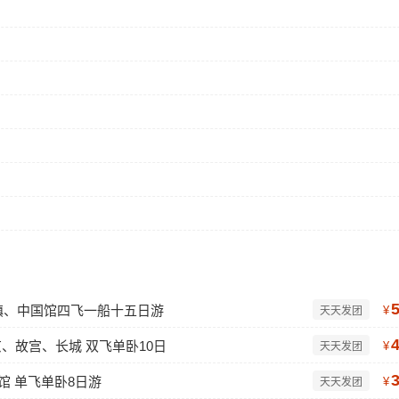
镇、中国馆四飞一船十五日游
¥
天天发团
、故宫、长城 双飞单卧10日
¥
天天发团
馆 单飞单卧8日游
¥
天天发团