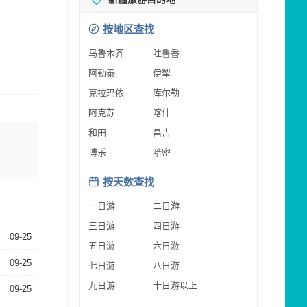
按地区查找
乌鲁木齐
吐鲁番
阿勒泰
伊犁
克拉玛依
库尔勒
阿克苏
喀什
和田
昌吉
博乐
哈密
按天数查找
一日游
二日游
三日游
四日游
09-25
五日游
六日游
09-25
七日游
八日游
九日游
十日游以上
09-25