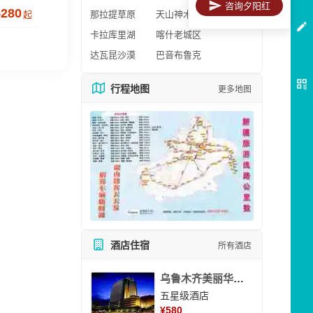
咨询夕阳红
5280
起
那拉提草原
天山神木园
卡拉库里湖
喀什老城区
达瓦昆沙漠
巴音布鲁克
行程地图
更多地图
酒店住宿
所有酒店
乌鲁木齐美丽华大酒
五星级酒店
¥
580