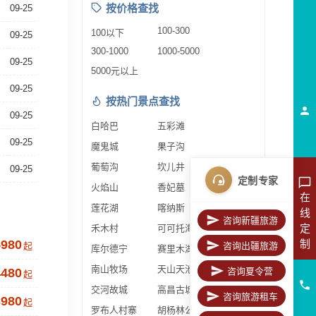
按价格查找
09-25
100-300
100以下
09-25
300-1000
1000-5000
09-25
5000元以上
09-25
按热门景点查找
09-25
白哈巴
五彩滩
09-25
魔鬼城
果子沟
葡萄沟
坎儿井
09-25
定制专家
火焰山
香妃墓
在
莲花湖
喀纳斯
线
咨询新疆旅游
定
禾木村
可可托海
制
5980
起
咨询出疆旅游
库尔德宁
赛里木湖
南山牧场
天山天池
4480
咨询夏令营
起
交河故城
高昌古城
咨询旅游租车
3980
起
罗布人村寨
胡杨林公园