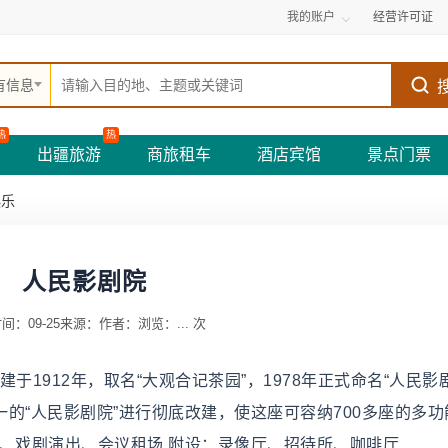
我的账户
经营许可证
有信息
热
热
出疆旅游
商旅租车
酒店宾馆
景点门票
娱乐
人民影剧院
间：09-25
来源：
作者：
浏览：
...
次
建于1912年，取名“大观合记茶园”，1978年正式命名“人民影
一的“人民影剧院”进行彻底改建，使这座可容纳700多座的多
、戏剧演出、会议租场 附设：录像厅、招待所、咖啡厅