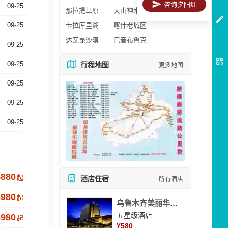
咨询夕阳红
09-25
那拉提草原
天山神木园
09-25
卡拉库里湖
喀什老城区
达瓦昆沙漠
巴音布鲁克
09-25
09-25
行程地图
更多地图
09-25
09-25
09-25
5880
起
酒店住宿
所有酒店
3980
起
乌鲁木齐美丽华大酒
五星级酒店
3980
起
¥
580