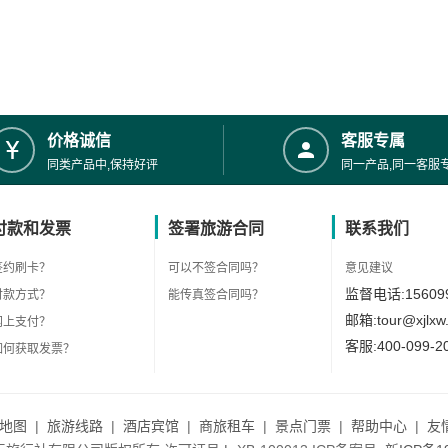
价格诚信
客服专属
同类产品中,保持好评
同一产品,同一客服
付款和发票
签署旅游合同
联系我们
签约刷卡？
可以不签合同吗？
意见建议
监督电话:156099
付款方式？
能传真签合同吗？
邮箱:tour@xjlxw
网上支付？
客服:400-099-2
如何获取发票？
地图
|
旅游线路
|
酒店宾馆
|
商旅租车
|
景点门票
|
帮助中心
|
友