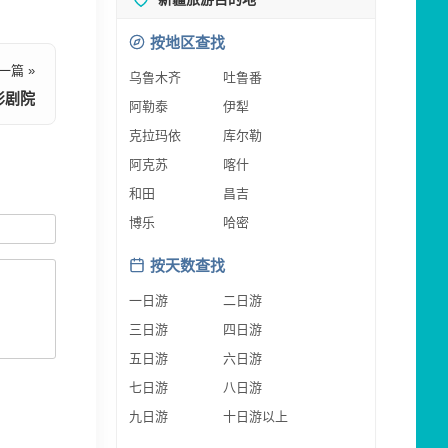
按地区查找
一篇 »
乌鲁木齐
吐鲁番
影剧院
阿勒泰
伊犁
克拉玛依
库尔勒
阿克苏
喀什
和田
昌吉
博乐
哈密
按天数查找
一日游
二日游
三日游
四日游
五日游
六日游
七日游
八日游
九日游
十日游以上