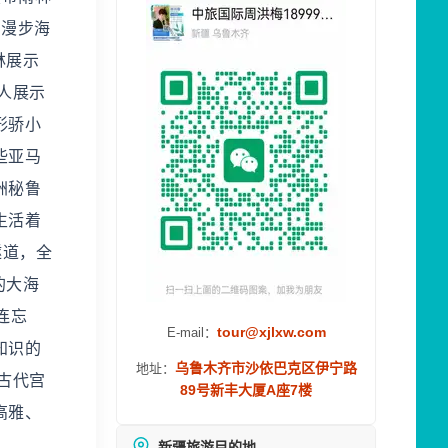
到漫步海
林展示
人展示
形骄小
些亚马
洲秘鲁
生活着
隧道，全
的大海
连忘
tour@xjlxw.com
E-mail：
知识的
乌鲁木齐市沙依巴克区伊宁路
地址：
古代宫
89号新丰大厦A座7楼
高雅、
新疆旅游目的地