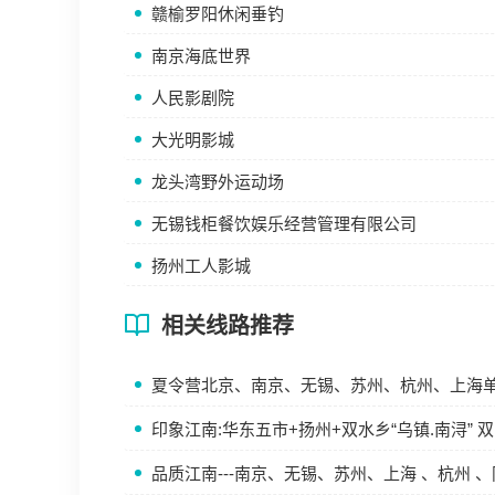
赣榆罗阳休闲垂钓
南京海底世界
人民影剧院
大光明影城
龙头湾野外运动场
无锡钱柜餐饮娱乐经营管理有限公司
扬州工人影城
相关线路推荐
夏令营北京、南京、无锡、苏州、杭州、上海单
印象江南:华东五市+扬州+双水乡“乌镇.南浔” 
品质江南---南京、无锡、苏州、上海 、杭州 