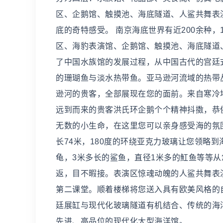
区、企鹅馆、触摸池、海底隧道、人鲨共舞表
底的奇特感受。 南京海底世界有近200余种，
区、海豹表演馆、企鹅馆、触摸池、海底隧道
了中国水族馆的发展过程，从中国古代的宫廷
的珊瑚鱼与淡水热带鱼。亚马逊河流域的热带
逊河的贵客，全部展现在您的面前。来自寒冷
远到而来的贵客洪氏环企鹅个个精神抖擞，恭
无数的小生命，在这里您可以亲身感受海的氛
长74米，180度的环绕亚克力玻璃让您领略到
龟，3米多长的鲨鱼，直径1米多的魟鱼等等
返，目不暇接。表演区惊魂动魄的人鲨共舞表
第二课堂。顺着楼梯将您送入具有欧美风格的
廷展缸与现代化玻璃隧道有机结合、传统的海
先进、高品位的现代化大型海洋馆。