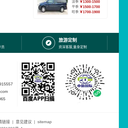
淡季:
￥1300-1500
平季:
￥1500-1700
旺季:
￥1700-1900
旅游定制
专员
资深客服,量身定制
15557
.com
065
情链接
|
意见建议
|
sitemap