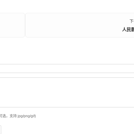
下
人民
可选，支持 jpg/png/gif)