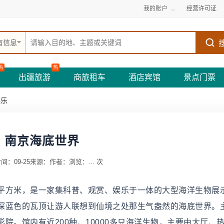
我的账户
经营许可证
有信息
热
热
出疆旅游
商旅租车
酒店宾馆
景点门票
娱乐
南京海底世界
间：09-25
来源：
作者：
浏览：
...
次
1平方米，是一家集科普、观赏、娱乐于一体的大型海洋生物展
深蓝色的瓦顶让游人联想到仙境之处那生气盎然的海底世界。
院。馆内有近200种、10000多只海洋生物，主要由大厅、