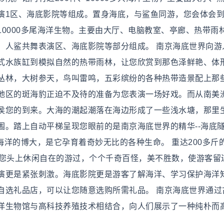
演1区、海底影院等组成。置身海底，与鲨鱼同游，您会体会
10000多尾海洋生物。主要由大厅、电脑教室、亭廊、热带雨
、人鲨共舞表演区、海底影院等部分组成。 南京海底世界向游
式水族缸到模拟自然的热带雨林，让您欣赏到那色泽鲜艳、体
丛林，大树参天，鸟叫雷鸣，五彩缤纷的各种热带造景配上那
地区的斑海豹正迫不及待的准备为您表演一场好戏。而从南美
侯您的到来。大海的潮起潮落在海边形成了一些浅水塘，那里
围。踏上自动平梯呈现您眼前的是南京海底世界的精华--海底
海洋的博大，是它孕育着奇妙无比的各种生命。 重达200多斤
从您头上休闲自在的游过，个个千奇百怪，美不胜数，使游客留
演更是紧张刺激。海底影院更是游客了解海洋、学习保护海洋
自选礼品店，可以让您随意选购所需礼品。 南京海底世界通过
洋生物馆与高科技养殖技术相结合，向人们展示了一种纯朴而