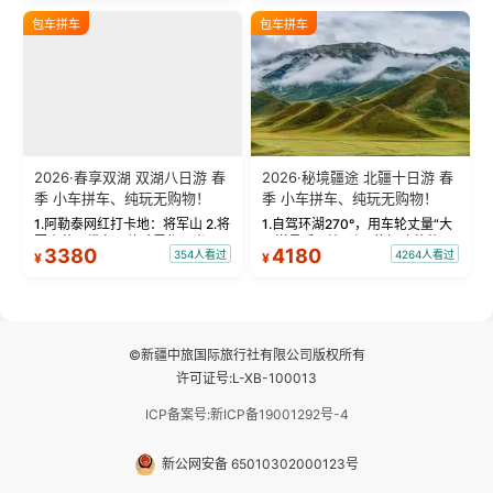
绝美瞬间。 赛湖坦克300跟车视
瓦人最大村落——禾木村，欣赏
包车拼车
包车拼车
频：专业摄影师...
晨雾与小木...
2026·春享双湖 双湖八日游 春
2026·秘境疆途 北疆十日游 春
季 小车拼车、纯玩无购物！
季 小车拼车、纯玩无购物！
1.阿勒泰网红打卡地：将军山 2.将
1.自驾环湖270°，用车轮丈量“大
军山落日缆车，体验雪都风光 3.
西洋最后一滴眼泪”的极致蔚蓝，
3380
4180
354人看过
4264人看过
¥
¥
将军山，夕阳派对，蹦迪party 4.
让雪山、花海与深邃湖水在转弯
自驾赛里木湖360°环湖 5.二进赛
间连成自由的画卷。 2.特别赠送
湖随心游，邂逅湖畔日出浪漫...
那拉提景区3公里内，落地窗三钻
民宿 3.那...
©新疆中旅国际旅行社有限公司版权所有
许可证号:L-XB-100013
ICP备案号:新ICP备19001292号-4
新公网安备 65010302000123号