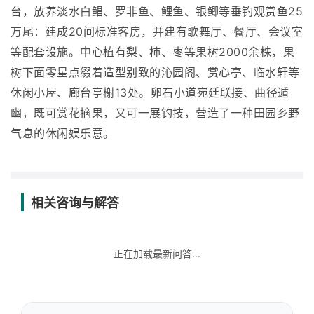
台，放养淡水白鲳、罗非鱼、鲤鱼、银鲫等垂钓观赏鱼25
万尾：建成20间标准客房，并建有歌舞厅、餐厅、会议室
等配套设施。中心植有梨、柿、枣等果树2000余株，果
树下面零星点缀着造型别致的沁园阁、赏心亭、临水轩等
休闲小屋、廊台亭榭13处。卵石小道宛廷联接、曲径遁
幽，既可赏花摘果，又可一展钓技，营造了一种田园乡野
气息的休闲娱乐意。
相关咨询与解答
正在加载最新问答...