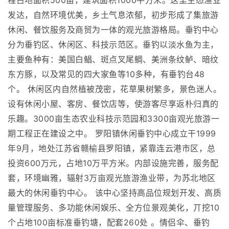
程占地面积500亩，建筑面积1000平方米。这里生态渔业
发达，自然环境优美，乡土气息浓郁，初步形成了集旅游
休闲、餐饮服务及商贸为一体的观光旅游格局。垂钓中心
分为垂钓区、休闲区、科技示范区。垂钓以淡水鱼为主，
主要鱼种有：美国白鲳、斑点叉尾鲷、美洲条纹鲈、暗纹
东方豚，以及常见的四大家鱼等10多种，有垂钓台48
个。 休闲区内自然植被茂密，花草果树繁多，景色迷人。
设有休闲小屋、客房、餐饮店等，使游客尽享返朴归真的
乐趣。3000亩生态农业科技示范园和3300亩观光旅游一
期工程正在建设之中。 罗阳镇休闲垂钓中心成立干1999
年9月，地处江苏省赣榆县罗阳镇，紧靠连云港市区，总
投资600万元，占地10万平方米。内部设施完善，服务配
套，环境幽雅，辐射3万亩观光旅游渔业带，为苏北地区
最大的休闲垂钓中心。 该中心坚持高品位规划开发、高质
量管理服务、多功能休闲娱乐、全方位景观美化，丌挖10
个占地100亩标准垂钓塘，配套260处 。情侣伞、垂钓