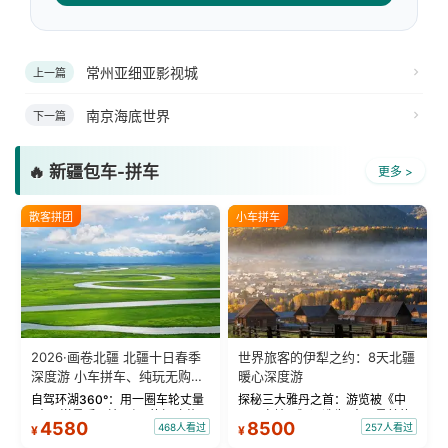
常州亚细亚影视城
上一篇
南京海底世界
下一篇
🔥 新疆包车-拼车
更多 >
散客拼团
小车拼车
2026·画卷北疆 北疆十日春季
世界旅客的伊犁之约：8天北疆
深度游 小车拼车、纯玩无购
暖心深度游
物！
自驾环湖360°：用一圈车轮丈量
探秘三大雅丹之首：游览被《中
“大西洋最后一滴眼泪”的极致蔚
国国家地理》评选为“中国最美的
4580
8500
468人看过
257人看过
¥
¥
蓝。 赛湖旅拍：甄选多款风格服
三大雅丹”第一名的克拉玛依魔鬼
饰，9张精修美照，定格赛里木湖
城。 中国第一村：探访仅存的图