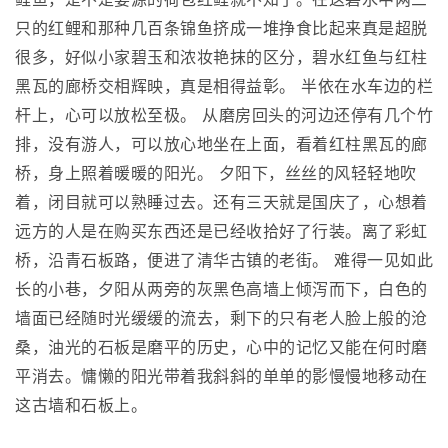
只的红鲤和那种几百条锦鱼挤成一堆挣食比起来真是超脱
很多，好似小家碧玉和浓妆艳抹的区分，碧水红鱼与红柱
黑瓦的廊桥交相辉映，真是相得益彰。 半依在水车边的栏
杆上，心可以放松至极。 从磨房回头的河边还停有几个竹
排，没有游人，可以放心地坐在上面，看着红柱黑瓦的廊
桥，身上照着暖暖的阳光。 夕阳下，丝丝的风轻轻地吹
着，闭目就可以熟睡过去。还有三天就是国庆了，心想着
远方的人是在购买东西还是已经收拾好了行装。离了彩虹
桥，沿青石板路，便进了清华古镇的老街。 难得一见如此
长的小巷，夕阳从两旁的灰黑色高墙上倾泻而下，白色的
墙面已经随时光缓缓的流去，剩下的只有老人脸上般的沧
桑，油光的石板是磨平的历史，心中的记忆又能在何时磨
平消去。慵懒的阳光带着我斜斜的单单的影慢慢地移动在
这古墙和石板上。