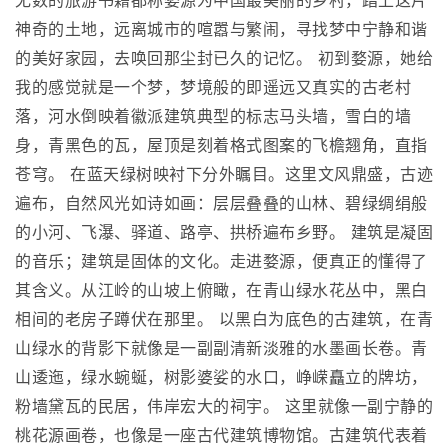
无数的旅游书籍都称婺源为中国最美丽的乡村，踏上这片
神奇的土地，远离城市的喧嚣与繁闹，寻找梦中宁静和谐
的美好家园，去唤回那尘封已久的记忆。 初到婺源，她给
我的感觉就是一个梦，梦境般的即遥远又真实的古老村
落，河水倒映着徽派建筑典型的标志马头墙，雪白的墙
身，青黑色的瓦，屋顶是刻着格式图案的飞檐翘角，直指
苍穹。 在蓝天绿树映衬下分外瞩目。这里文风鼎盛，古迹
遍布，自然风光如诗如画：层层叠叠的山林、碧绿绸绢般
的小河、飞瀑、驿道、路亭、拱桥遍布乡野。 建筑是凝固
的音乐；建筑是固体的文化。走进婺源，便真正的懂得了
其含义。从江岭的山坡上俯瞰，在青山绿水花丛中，黑白
相间的老房子蹲伏在那里。 以黑白为底色的古建筑，在青
山绿水的背影下就像是一副副清新淡雅的水墨画长卷。青
山逶迤，绿水蜿蜒，树影婆娑的水口，峥嵘矗立的牌坊，
粉墙黛瓦的民居，伟岸宏大的祠宇。 这里就像一副宁静的
桃花源画卷，也像是一座古代建筑博物馆。古建筑代表着