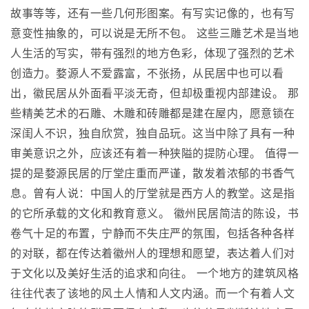
故事等等，还有一些几何形图案。有写实记像的，也有写
意变性抽象的，可以说是无所不包。 这些三雕艺术是当地
人生活的写实，带有强烈的地方色彩，体现了强烈的艺术
创造力。婺源人不爱露富，不张扬，从民居中也可以看
出，徽民居从外面看平淡无奇，但却极重视内部建设。 那
些精美艺术的石雕、木雕和砖雕都是建在屋内，愿意锁在
深闺人不识，独自欣赏，独自品玩。这当中除了具有一种
审美意识之外，应该还有着一种狭隘的提防心理。 值得一
提的是婺源民居的厅堂庄重而严谨，散发着浓郁的书香气
息。曾有人说：中国人的厅堂就是西方人的教堂。这是指
的它所承载的文化和教育意义。 徽州民居简洁的陈设，书
卷气十足的布置，宁静而不失庄严的氛围，包括各种各样
的对联，都在传达着徽州人的理想和愿望，表达着人们对
于文化以及美好生活的追求和向往。 一个地方的建筑风格
往往代表了该地的风土人情和人文内涵。而一个有着人文