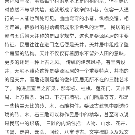
吉祥和丰收，虽然每个村落基本上是同祖同宗，但在建房
时依然不与邻共墙，这就形成了狭窄的小巷，仅容一人通
行的一人巷也到处可见。曲曲弯弯的小巷，纵横交错，相
互连通，把徽州的村落编织成形形色色的迷宫。 民居的内
部与五岳朝天并称的是四岁规堂，这也是婺源民居的主要
特征。民居往往在进门之后便是天井，天井居中组成了整
个房屋的结构。天井不仅仅有着肥水不留外人田的意味，
更多的还是一种上古之风。 传统的建筑风格，有堂皆设
井，无宅不雕花这算是婺源民居的一个重要特点，井指的
的是天井，而雕花则是指的徽州民居无所不在的三雕艺术
了。 跨进居室目之所见，那华板、柱棋、莲花门、天井四
周、上方檐条、沿口、下方石墙裙、屏门隔扇等等，都是
一些精美无比的砖、木、石雕构件。婺源古建筑中剔透玲
珑的砖、木、石三雕可以称作民居中的精华，甚至可以说
是民居中的眼睛。 三雕的内涵包括：人物、山水、花卉、
飞禽、走兽、云头、回纹、八宝博古、文字楹联以及戏文