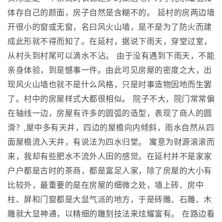
体存自己的颜面，房子自然是含糊不的。 延村的房两边墙
开很小的窗或无窗，名曰风火山墙，是不是为了防火而建
成此形就不得而知了。在延村，据说下雨天，穿堂过室，
从村头到村尾可以滴水不沾。 由于没有遇到下雨天，不能
亲身体验，到是憾事一件。由此可见房屋的密度之大，出
现风火山墙也就不是什么风格，只是时事造物因地而生罢
了。村中的房屋样式大都很相似。 院子不大，院门常常偏
在轴线一边，房屋有许多的圆弧的造型，表现了商人的圆
滑？,屋中多有天井，四边的屋檐向内倾斜，雨水自然从四
面屋檐流入天井，有说法为四水归堂。 寓意为财源滚滚而
来，我却有些肥水不流外人田的感觉。在延村并不是家家
户户都是古时的茶商，都是富足人家，除了房屋的大小有
比较外，最重要的是在房屋的细微之处，墙上砖、房中
柱、屏和门窗都是大显气派的地方，于是砖雕、石雕、木
雕就大显神通，以精细的雕刻技法来炫耀富有。 在路边看