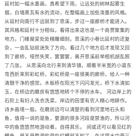
延村如一幅水墨画，真希望下雨，让远处的树林起雾生
烟，白墙黑瓦有水的流动，在整幅画上加些泼墨的风格。
从延村向南行不远就到了思溪，步过一座廊桥才能进入。
其风格和延村十分相似，看得出来这也是一个商贾聚集的
地方。门楼屋梁处处精雕细刻。思溪的小巷比延村的还复
杂，一会乱钻就迷失了方向，看过几个地方后才发现又回
到了廊桥，哑然失笑，罢罢罢，离开思溪前举相机胡乱照
了几张。 从思溪向北行来到清华镇，顺着半米宽的小道东
弯西折来到彩虹桥，彩虹桥是一座很美的廊桥，给人一种
清醇干净的感觉。木板桥在阳光下闪闪发光，桥下水清如
玉，在桥边的磨房有悠悠地转个不停的水车。 河边岸上的
石阶上有妇人洗衣洗菜，岸边的田里有农人精心地耕作。
诗乡画境一般。在磨房边可以清楚的看到河里地石头和
鱼，值得一说的是鱼，婺源的很多河段是禁渔的，所以河
中的鱼悠悠然地游动着，自得其乐。 间或还可以看见红的
鲤鱼，是不是婺源的荷包红鲤就不知了。在这碧水中两三