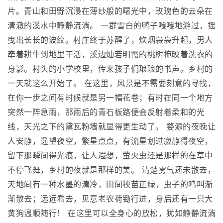
片。青山和田野沉浸在薄纱般的曙光中，玫瑰色的云朵在
清澈的溪水中静静流淌。 一群雪白的鸭子嘎嘎地游过，摇
曳出长长的波纹。村庄终于苏醒了，炊烟袅袅升起，男人
牵着耕牛到地里干活，溪边灿若明霞的桃树掩映着洗衣的
身影。村头的小学校里，传来孩子们琅琅的书声。乡村的
一天就这么开始了。 在这里，风景是不需要刻意的寻找，
在你一步之间有时候就是另一幅花卷；有时在同一个地方
突然一阵急雨，那雨后的青石板路便会反射着柔和的光
线，天光之下的黛瓦粉墙就显得更生动了。 婺源的夜晚让
人安静，遥望夜空，繁星点点，有流星划过寂静得夜空，
留下那瞬间得光痕，让人遐想，萤火虫还是那样的在草中
不停飞舞，乡村的夜就是那样的美。 清楚雾气还未散去，
天地间有一种水墨的清冷，田间秧苗正绿，虫子的鸣叫渐
渐散去；远远看去，见意老农荷锄行进，身后还有一只大
黄狗温顺随行！ 在这里可以全身心的放松，犹如静静流淌