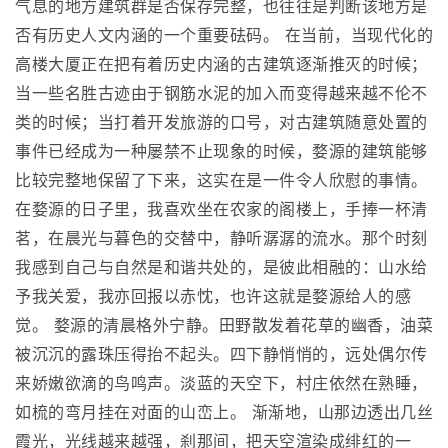
气息的地方建筑群是否保存完整，也往往是判断该地方是
否有历史人文内涵的一个重要砝码。 在当前，当现代化的
高楼大厦正在把有着历史内涵的古建筑逐渐推灭的时候；
当一些名胜古迹由于钢筋水泥的加入而变得越来越不伦不
类的时候；当打着开发旅游的口号，对古建筑随意处置的
事件已经成为一种屡禁不止现象的时候，婺源的建筑能够
比较完整地保留了下来，这实在是一件令人欣慰的事情。
在婺源的日子里，我喜欢坐在农家的阁楼上，手捧一杯清
茗，在晨光与暮色的交替中，静听潺潺的流水。那个时刻
我感到自己与自然是和谐共处的，是彼此相融的：山水给
予我关爱，我亦回报以赤忱，也许这就是婺源给人的感
觉。 婺源的清晨格外宁静。田野散发着花草的幽香，油菜
被沉沉的露珠压得抬不起头。四下静悄悄的，远处偶尔传
来娇嫩欲滴的鸟鸣声。淡蓝的天空下，村庄依然在熟睡，
如梳的弯月挂在对面的山峦上。 渐渐地，山那边透出几丝
霞光，光线越来越强，刹那间，把天空渲染成绯红的一