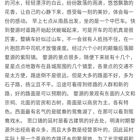
的河水，轻轻漂浮的白云，纷纷散落的雨滴，悠悠飘散的
花香，让自己的心静下来，感受每一刻的美妙，体会每一
份的感动。 早上七点从南昌出发，坐的是一个中巴车。快
到婺源时道路开始起伏蜿蜒起来，可是开车的司机真是很
厉害，整辆车好似过山车，不一会就有人抵挡不住，在一
片抱怨声中司机才放慢速度。经过六个小时的颠簸后落脚
婺源的紫阳镇。 婺源的景点很多，随便下来就有十几个，
星星点点地散布在县城周围的几个镇里，各景点的交通不
是太方便，路途倒不是很远，但是大多的路面不好，多为
石子路，扬尘且不平。沿途可看得到修路的人群和新的
路，好的路面是可以预期的。 婺源的景观有东面的人文和
宗祠、北面的官房和古树，南面是以商房为主，各有特
色。西面最有名气的是赋春的鸳鸯湖了，在那可以看到鸳
鸯戏水。 思口镇的延村是看古建筑的好去处，明清时期婺
源外出经商者众多，而且大多数是经营茶叶的，因此延村
实际上是一个茶商的衣锦还乡的聚居地，为了光宗耀祖和