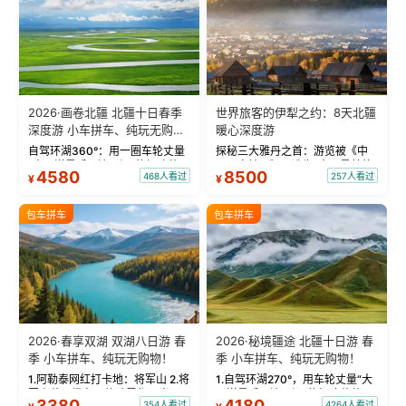
2026·画卷北疆 北疆十日春季
世界旅客的伊犁之约：8天北疆
深度游 小车拼车、纯玩无购
暖心深度游
物！
自驾环湖360°：用一圈车轮丈量
探秘三大雅丹之首：游览被《中
“大西洋最后一滴眼泪”的极致蔚
国国家地理》评选为“中国最美的
4580
8500
468人看过
257人看过
¥
¥
蓝。 赛湖旅拍：甄选多款风格服
三大雅丹”第一名的克拉玛依魔鬼
饰，9张精修美照，定格赛里木湖
城。 中国第一村：探访仅存的图
绝美瞬间。 赛湖坦克300跟车视
瓦人最大村落——禾木村，欣赏
包车拼车
包车拼车
频：专业摄影师...
晨雾与小木...
2026·春享双湖 双湖八日游 春
2026·秘境疆途 北疆十日游 春
季 小车拼车、纯玩无购物！
季 小车拼车、纯玩无购物！
1.阿勒泰网红打卡地：将军山 2.将
1.自驾环湖270°，用车轮丈量“大
军山落日缆车，体验雪都风光 3.
西洋最后一滴眼泪”的极致蔚蓝，
3380
4180
354人看过
4264人看过