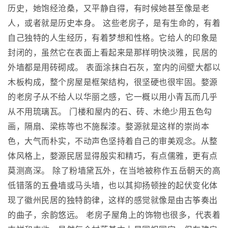
历史，她饱经沧桑，又平静自得，有时候她甚至像是老
人，或者就是历史本身。 这些老房子，是有生命的，有着
自己独特的人生经历，有着梦想和性格。它给人的印象是
封闭的，虽然它在表面上看起来是那样明快淡雅，民居的
外墙都是用砖砌成。 表面涂抹白石灰，室内的间壁大都以
木板构成，整个房屋是框架结构，很坚硬也很牢固。婺源
的老房子从不给人以华丽之感，它一概以用小青瓦而几乎
从不用琉璃瓦。 门楼和屋内的石、砖、木绝少用五色勾
画，隔扇、梁栋等也不施髹漆。婺源就是这样的崇尚本
色，大气而朴实，不动声色坚持着自己的审美观念。从整
体风格上，婺源民居显得殷实和精巧，有点儒雅，更有点
莫测高深。 除了粉墙黛瓦外，在当地被称作五岳朝天的高
低错落的五叠墙或马头墙，也以其抑扬顿挫的起伏变化体
现了徽州民居的独特韵律，这样的感觉就像是由古筝奏出
的曲子，余韵悠远。 老房子屋角上的饰物也很多，代表着