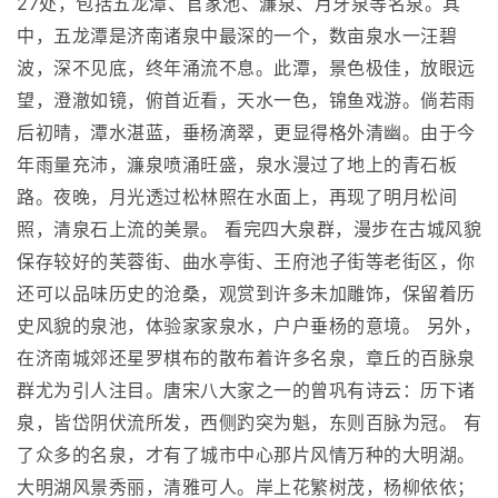
27处，包括五龙潭、官家池、濂泉、月牙泉等名泉。其
中，五龙潭是济南诸泉中最深的一个，数亩泉水一汪碧
波，深不见底，终年涌流不息。此潭，景色极佳，放眼远
望，澄澈如镜，俯首近看，天水一色，锦鱼戏游。倘若雨
后初晴，潭水湛蓝，垂杨滴翠，更显得格外清幽。由于今
年雨量充沛，濂泉喷涌旺盛，泉水漫过了地上的青石板
路。夜晚，月光透过松林照在水面上，再现了明月松间
照，清泉石上流的美景。 看完四大泉群，漫步在古城风貌
保存较好的芙蓉街、曲水亭街、王府池子街等老街区，你
还可以品味历史的沧桑，观赏到许多未加雕饰，保留着历
史风貌的泉池，体验家家泉水，户户垂杨的意境。 另外，
在济南城郊还星罗棋布的散布着许多名泉，章丘的百脉泉
群尤为引人注目。唐宋八大家之一的曾巩有诗云：历下诸
泉，皆岱阴伏流所发，西侧趵突为魁，东则百脉为冠。 有
了众多的名泉，才有了城市中心那片风情万种的大明湖。
大明湖风景秀丽，清雅可人。岸上花繁树茂，杨柳依依；