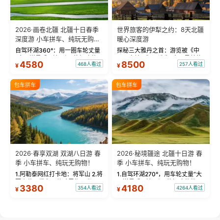
2026·画卷北疆 北疆十日春季
世界旅客的伊犁之约：8天北疆
深度游 小车拼车、纯玩无购
暖心深度游
物！
自驾环湖360°：用一圈车轮丈量
探秘三大雅丹之首：游览被《中
“大西洋最后一滴眼泪”的极致蔚
国国家地理》评选为“中国最美的
4580
8500
468人看过
257人看过
¥
¥
蓝。 赛湖旅拍：甄选多款风格服
三大雅丹”第一名的克拉玛依魔鬼
饰，9张精修美照，定格赛里木湖
城。 中国第一村：探访仅存的图
绝美瞬间。 赛湖坦克300跟车视
瓦人最大村落——禾木村，欣赏
包车拼车
包车拼车
频：专业摄影师...
晨雾与小木...
2026·春享双湖 双湖八日游 春
2026·秘境疆途 北疆十日游 春
季 小车拼车、纯玩无购物！
季 小车拼车、纯玩无购物！
1.阿勒泰网红打卡地：将军山 2.将
1.自驾环湖270°，用车轮丈量“大
军山落日缆车，体验雪都风光 3.
西洋最后一滴眼泪”的极致蔚蓝，
3380
4180
354人看过
4264人看过
¥
¥
将军山，夕阳派对，蹦迪party 4.
让雪山、花海与深邃湖水在转弯
自驾赛里木湖360°环湖 5.二进赛
间连成自由的画卷。 2.特别赠送
湖随心游，邂逅湖畔日出浪漫...
那拉提景区3公里内，落地窗三钻
民宿 3.那...