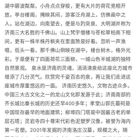
湖中碧波粼粼，小舟点点穿梭，更有大片的荷花竞相开
放。亭台楼阁，掩映其间，游客泛舟湖上，仿佛画中之
人。站在湖边，向南望去，便是与趵突泉、大明湖并称为
济南三大名胜的千佛山。山上梵宇僧楼与苍松翠柏高下相
间，更有一株半株丹枫夹在里面煞是好看。忽听一声渔
唱，低头一看，那千佛山倒映在湖中，楼台树木，格外光
彩。于是便有了四面荷花三面柳，一城山色半城湖的独特
自然景观。 泉水是济南的灵魂，涓涓清泉给这座北方城市
增添了几分灵气。欣赏完千姿百态的泉，再让我们走进这
座城市厚重悠远的一面。 济南历史悠久，文物古迹众多。
中国三大古文化之一的龙山文化即发源于此；济南南部的
齐长城比秦长城的历史还早400多年；孝堂山郭氏墓祠是
中国现存最早的地面建筑；柳埠四门塔是中国最古老的单
层石塔；灵岩寺四十尊宋代彩色泥塑罗汉像，被誉为海内
第一名塑。2001年发掘的济南洛庄汉墓，规模之大，随