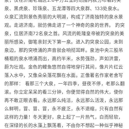
泉，仅在济南老城区2.6平方公里的范围内就分布着趵突
泉、黑虎泉、珍珠泉、五龙潭等四大泉群、133处泉水。
众泉汇流到景色秀丽的大明湖，构成了济南独特的泉水景
观。走进济南，就仿佛走进了一个神奇的泉的世界。 趵突
泉，位居济南72名泉之首。风流的乾隆皇帝被趵突泉的美
丽所感染，御笔亲封天下第一泉。进入趵突泉公园，未到
泉边，那趵突喷涌的声音就会响彻耳畔。泉池中央三股吊
桶粗的泉水喷涌而出，高约半米，水势强劲，声如洪雷，
蔚为壮观。金色的鲤鱼悠然自得地穿行其间，像片片红云
落入水中，又像朵朵落花飘在水面。正像著名作家老舍写
的那样： 看那三个大泉，一年四季，昼夜不停，老那么翻
滚。你立定呆呆的看三分钟，你便觉得自然的伟大，使你
再不敢正眼去看。永远那么纯洁，永远那么活泼，永远那
么鲜明，冒、冒、冒，永不疲乏，永不退缩，只有自然有
这样的力量！冬天更好，泉上起了一片热气，白而轻软，
在深绿的长的水藻上飘荡着，不由你不想起一种似乎神秘