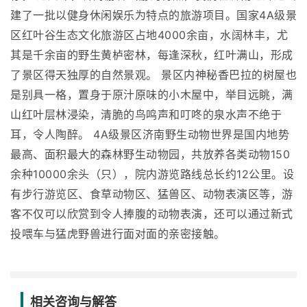
建了一批以健身休闲娱乐为特点的旅游项目。国家4A级景
区红叶谷生态文化旅游区占地4000余亩，水阔林丰，尤
其是千余亩的野生黄栌密林，每逢深秋，红叶满山，形成
了景区得天独厚的自然景观。 景区内神秘香巴拉的树屋也
是别具一格，置身于原汁原味的小木屋中，举目远眺，满
山红叶层林浸染，清脆的鸟鸣声和叮咚的泉水声不绝于
耳，令人陶醉。 4A级景区济南野生动物世界是国内地势
最高、面积最大的森林野生动物园，共放养各类动物150
余种10000余头（只），院内游览路线总长约12公里。设
有步行游览区、食草动物区、猛兽区、动物表演区等，游
客不仅可以欣赏到令人捧腹的动物表演，还可以通过新式
投喂车与猛虎野兽进行面对面的亲密接触。
相关咨询与解答