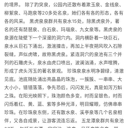
的境界。 除了趵突泉，公园内还散布着漱玉泉、金线泉、
柳絮泉、马跑泉等20多处名泉，她们各有各的形态，各有
各的风采。 黑虎泉泉群共有泉水15处，除黑虎泉外，著
名的还有琵琶泉、白石泉、玛瑙泉、九女泉等。黑虎泉的
泉源在陡壁下一个深邃的洞穴内。洞内横卧着一块巨石，
泉水从巨石下涌出，激湍撞击，再加上半夜朔风吹入石隙
裂缝，声似虎啸，故称黑虎泉。紧连洞穴的泉池有三个并
列的石雕虎头，泉水由虎口喷出，波澜汹涌，水声喧腾，
形成了虎头泻玉的著名景观。 珍珠泉泉水明净碧绿，清澈
见底。池底随处涌出亮晶晶的珠泡，一簇簇、一串串、大
大小小，错错落落，争先恐后，闪闪发光，真是如泻万斛
之珠。在阳光映照下，珠泡颜色多变，时而呈银色，时而
闪烁着红、黄、蓝、紫等多种光泽，明目耀眼，仿佛串串
珍珠。在珍珠泉东侧，还有散水泉、溪亭泉等几个名泉相
伴，又各自成景，让游客流连忘返。 五龙潭泉群共有泉池