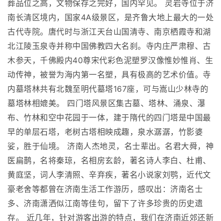
葬品位之高，文物保存之完好，国内罕见。 灵岩寺位于济
南长清区境内，国家4A级景区，是齐鲁大地上最大的一处
古代寺院。唐代时与浙江天台山国清寺、南京栖霞寺和湖
北江陵玉泉寺并称中国佛教四大名刹。寺内庄严肃穆、古
木参天，千佛殿内40尊宋代彩色泥塑罗汉像惟妙惟肖、生
动传神，被誉为海内第一名塑，具有极高的艺术价值。寺
内墓塔林共有北魏至明代墓塔167座，可与嵩山少林寺的
墓塔林相媲美。 四门塔风景区集古墓、塔林、涌泉、瀑
布、竹林和空中花园于一体，建于隋代的四门塔是中国最
早的单层石塔，老树古塔相映成趣，泉水潺潺，竹影婆
娑，胜于仙境。 济南人杰地灵，名士辈出。名君大舜，神
医扁鹊，名将秦琼，名相房玄龄，著名诗人李白、杜甫、
黄庭坚，词人李清照、辛弃疾，著名小说家刘鹗，近代文
豪老舍等都曾在济南生活工作游历，感叹出：济南名士
多、济南潇洒似江南等佳句，留下了许多珍贵的历史遗
存。 近几年，针对游客出游的特点，我们在济南近郊还新