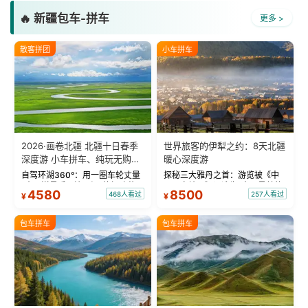
🔥 新疆包车-拼车
更多 >
散客拼团
小车拼车
2026·画卷北疆 北疆十日春季
世界旅客的伊犁之约：8天北疆
深度游 小车拼车、纯玩无购
暖心深度游
物！
自驾环湖360°：用一圈车轮丈量
探秘三大雅丹之首：游览被《中
“大西洋最后一滴眼泪”的极致蔚
国国家地理》评选为“中国最美的
4580
8500
468人看过
257人看过
¥
¥
蓝。 赛湖旅拍：甄选多款风格服
三大雅丹”第一名的克拉玛依魔鬼
饰，9张精修美照，定格赛里木湖
城。 中国第一村：探访仅存的图
绝美瞬间。 赛湖坦克300跟车视
瓦人最大村落——禾木村，欣赏
包车拼车
包车拼车
频：专业摄影师...
晨雾与小木...