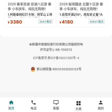
2026·春享双湖 双湖八日游 春
2026·秘境疆途 北疆十日游 春
季 小车拼车、纯玩无购物！
季 小车拼车、纯玩无购物！
1.阿勒泰网红打卡地：将军山 2.将
1.自驾环湖270°，用车轮丈量“大
军山落日缆车，体验雪都风光 3.
西洋最后一滴眼泪”的极致蔚蓝，
3380
4180
354人看过
4264人看过
¥
¥
将军山，夕阳派对，蹦迪party 4.
让雪山、花海与深邃湖水在转弯
自驾赛里木湖360°环湖 5.二进赛
间连成自由的画卷。 2.特别赠送
湖随心游，邂逅湖畔日出浪漫...
那拉提景区3公里内，落地窗三钻
民宿 3.那...
©新疆中旅国际旅行社有限公司版权所有
许可证号:L-XB-100013
ICP备案号:新ICP备19001292号-4
新公网安备 65010302000123号
首页
电话
客服
我的
分类