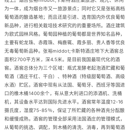
线上。烟台张裕middot;卡斯特酒庄集旅游、观光、休闲
为一体，成为烟台市又一旅游景点；同时它又是张裕高档
葡萄酒的酿造基地；而且还是引进、选育国内外优良葡萄
新品种，进行相关栽培技术研究的的重要场所。酒庄建筑
为欧式园林风格。葡萄园种植的葡萄都是世界知名品种，
主要有蛇龙珠、赤霞珠、梅鹿辄、霞多丽、贵人香等优良
无毒葡萄新品种。张裕middot;卡斯特酒庄地下大酒窖总
面积2700平方米，深4.5米。是目前我国最现代化的酒
窖。酒窖总体分为三个区域：瓶式发酵老起泡酒贮藏和葡
萄酒（酒庄干红、干白）、特种酒（特级甜葡萄酒、高级
水酒）贮区。酒窖中现有从法国、葡萄牙、西班牙等国进
口的橡木桶1400余个，有从意大利进口的添酒机、洗桶
机，其设备水平达到国际先进水平。酒窖常年温度12-16
摄氏度，湿度75-85％，保证了所贮藏的各种酒充分酝酿
和缓慢成熟。酒窖的管理全部采用法国酒庄的管理模式，
从葡萄的挑选、调配，到木桶的清洗、消毒，再到葡萄酒