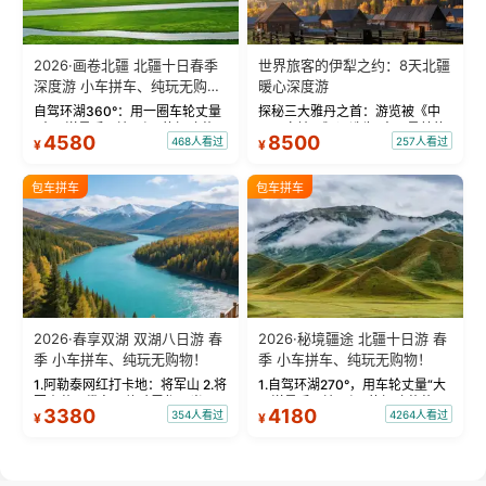
2026·画卷北疆 北疆十日春季
世界旅客的伊犁之约：8天北疆
深度游 小车拼车、纯玩无购
暖心深度游
物！
自驾环湖360°：用一圈车轮丈量
探秘三大雅丹之首：游览被《中
“大西洋最后一滴眼泪”的极致蔚
国国家地理》评选为“中国最美的
4580
8500
468人看过
257人看过
¥
¥
蓝。 赛湖旅拍：甄选多款风格服
三大雅丹”第一名的克拉玛依魔鬼
饰，9张精修美照，定格赛里木湖
城。 中国第一村：探访仅存的图
绝美瞬间。 赛湖坦克300跟车视
瓦人最大村落——禾木村，欣赏
包车拼车
包车拼车
频：专业摄影师...
晨雾与小木...
2026·春享双湖 双湖八日游 春
2026·秘境疆途 北疆十日游 春
季 小车拼车、纯玩无购物！
季 小车拼车、纯玩无购物！
1.阿勒泰网红打卡地：将军山 2.将
1.自驾环湖270°，用车轮丈量“大
军山落日缆车，体验雪都风光 3.
西洋最后一滴眼泪”的极致蔚蓝，
3380
4180
354人看过
4264人看过
¥
¥
将军山，夕阳派对，蹦迪party 4.
让雪山、花海与深邃湖水在转弯
自驾赛里木湖360°环湖 5.二进赛
间连成自由的画卷。 2.特别赠送
湖随心游，邂逅湖畔日出浪漫...
那拉提景区3公里内，落地窗三钻
民宿 3.那...