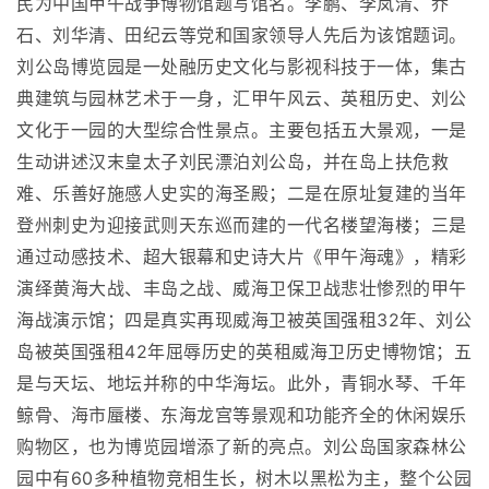
民为中国甲午战争博物馆题写馆名。李鹏、李岚清、乔
石、刘华清、田纪云等党和国家领导人先后为该馆题词。
刘公岛博览园是一处融历史文化与影视科技于一体，集古
典建筑与园林艺术于一身，汇甲午风云、英租历史、刘公
文化于一园的大型综合性景点。主要包括五大景观，一是
生动讲述汉末皇太子刘民漂泊刘公岛，并在岛上扶危救
难、乐善好施感人史实的海圣殿；二是在原址复建的当年
登州刺史为迎接武则天东巡而建的一代名楼望海楼；三是
通过动感技术、超大银幕和史诗大片《甲午海魂》，精彩
演绎黄海大战、丰岛之战、威海卫保卫战悲壮惨烈的甲午
海战演示馆；四是真实再现威海卫被英国强租32年、刘公
岛被英国强租42年屈辱历史的英租威海卫历史博物馆；五
是与天坛、地坛并称的中华海坛。此外，青铜水琴、千年
鲸骨、海市蜃楼、东海龙宫等景观和功能齐全的休闲娱乐
购物区，也为博览园增添了新的亮点。刘公岛国家森林公
园中有60多种植物竞相生长，树木以黑松为主，整个公园