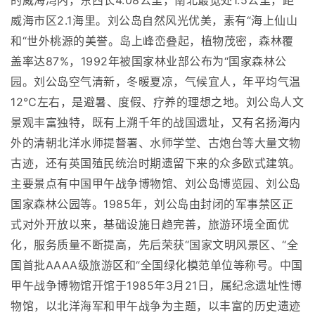
的威海湾内，东西长4.08公里，南北最宽处1.5公里，距
威海市区2.1海里。刘公岛自然风光优美，素有“海上仙山
和“世外桃源的美誉。岛上峰峦叠起，植物茂密，森林覆
盖率达87%，1992年被国家林业部公布为“国家森林公
园。刘公岛空气清新，冬暖夏凉，气候宜人，年平均气温
12℃左右，是避暑、度假、疗养的理想之地。刘公岛人文
景观丰富独特，既有上溯千年的战国遗址，又有名扬海内
外的清朝北洋水师提督署、水师学堂、古炮台等大量文物
古迹，还有英国殖民统治时期遗留下来的众多欧式建筑。
主要景点有中国甲午战争博物馆、刘公岛博览园、刘公岛
国家森林公园等。1985年，刘公岛由封闭的军事禁区正
式对外开放以来，基础设施日趋完善，旅游环境全面优
化，服务质量不断提高，先后荣获“国家文明风景区、“全
国首批AAAA级旅游区和“全国绿化模范单位等称号。中国
甲午战争博物馆开馆于1985年3月21日，属纪念遗址性博
物馆，以北洋海军和甲午战争为主题，以丰富的历史遗迹