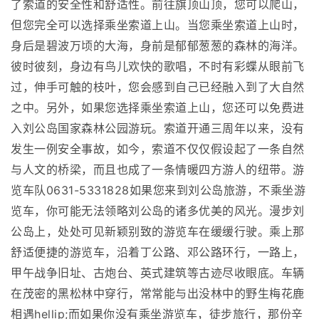
了索道的安全性和舒适性。前往旗顶山顶，您可以爬山，
但您完全可以选择乘坐索道上山。当您乘坐索道上山时，
身后是碧波万顷的大海，身前是郁郁葱葱的森林的海洋。
彼时彼刻，身边有鸟儿欢快的歌唱，不时有彩蝶从眼前飞
过，伸手可触的枝叶，您会感到自己已经融入到了大自然
之中。另外，如果您选择乘坐索道上山，您还可以免费进
入刘公岛国家森林公园游玩。索道开通三周年以来，没有
发生一例安全事故，如今，索道不仅仅假设起了一条自然
与人文的桥梁，而且也成了一条情暖四方游人的纽带。游
览车队0631-5331828如果您来到刘公岛旅游，不乘坐游
览车，你可能无法领略刘公岛的诸多优美的风光。漫步刘
公岛上，处处可见新颖别致的游览车在缓缓行驶。乘上那
舒适便捷的游览车，沿着丁公路、邓公路环行，一路上，
甲午战争旧址、古炮台、英式建筑等古迹尽收眼底。车辆
在茂密的黑松林中穿行，常常能与出没林中的野生梅花鹿
相遇hellip;而如果你没有乘坐游览车，徒步旅行，那份辛