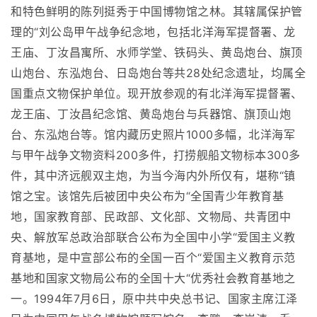
和特色鲜明的陈列挺秀于中国博物馆之林。其辖属保护管
理的“刘公岛甲午战争纪念地，包括北洋海军提督署、龙
王庙、丁汝昌寓所、水师学堂、铁码头、黄岛炮台、旗顶
山炮台、东泓炮台、日岛炮台等共28处纪念遗址，均属全
国重点文物保护单位。现开放参观的有北洋海军提督署、
龙王庙、丁汝昌纪念馆、黄岛炮台与兵器馆、旗顶山炮
台、东泓炮台等。馆内藏历史照片1000多幅，北洋海军
与甲午战争文物资料200多件，打捞舰船文物标本300多
件，其中济远舰双主炮，为当今海内外所仅有，堪称“镇
馆之宝。该馆先后被团中央公布为“全国青少年教育基
地，国家教育部、民政部、文化部、文物局、共青团中
央、解放军总政治部联合公布为全国中小学“爱国主义教
育基地，是中宣部公布的全国一百个“爱国主义教育示范
基地和国家文物局公布的全国十大“优秀社会教育基地之
一。1994年7月6日，原中共中央总书记、国家主席江泽