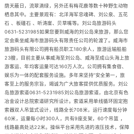
荫天蔽日，流翠滴绿，另外还有梅花鹿等数十种野生动物
栖息其中。主要景观有：北洋海军忠魂碑、刘公泉、五花
石 、板礓石 、听涛崖、贝草嘴等。刘公岛旅游码头
0631-5231985如果您要到威海的刘公岛来旅游，那么您
定会乘坐威海市旅游码头有限责任公司的轮渡了。威海市
旅游码头有限公司拥有船员职工180余人，旅游运输船舶
23艘，目前主要从事威海至刘公岛、威海至成山头海上旅
游客运、年均客运量可达160万人次。公司拥有集食宿、
娱乐为一体的配套服务设施。多年来坚持“安全第一，旅
客至上的服务宗旨，竭诚为广大旅客提供优质服务。刘公
岛旅游索道0631-5231985刘公岛旅游索道，由北京有色
冶金设计总院索道研究所设计。索道采用单线循环固定抱
索器双人吊篮式设计，线路全长708米，运行速度每分钟
60米，运量每小时300人，共有9座支架，60个吊篮 ，
线路最高处达22米。操纵平台采用先进的液压技术，保障