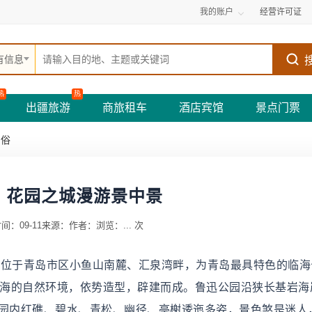
我的账户
经营许可证
有信息
热
热
出疆旅游
商旅租车
酒店宾馆
景点门票
民俗
：花园之城漫游景中景
间：09-11
来源：
作者：
浏览：
...
次
公园位于青岛市区小鱼山南麓、汇泉湾畔，为青岛最具特色的临
环海的自然环境，依势造型，辟建而成。鲁迅公园沿狭长基岩海
公园内红礁、碧水、青松、幽径、亭榭逶迤多姿，景色煞是迷人