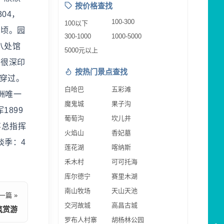
按价格查找
04，
100-300
100以下
公顷。园
300-1000
1000-5000
八处馆
5000元以上
着很深印
按热门景点查找
园穿过。
白哈巴
五彩滩
洲唯一
魔鬼城
果子沟
899
葡萄沟
坎儿井
事总指挥
火焰山
香妃墓
淡季：4
莲花湖
喀纳斯
禾木村
可可托海
库尔德宁
赛里木湖
南山牧场
天山天池
一篇 »
交河故城
高昌古城
筑赏游
罗布人村寨
胡杨林公园