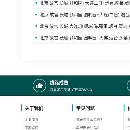
北京.故宫.长城.颐和园+大连二日+烟台.蓬莱.威
北京.故宫.长城.颐和园.圆明园+大连(二日).烟台
北京.故宫.长城.大连.旅顺.威海.蓬莱.烟台.青岛
北京.故宫.长城.颐和园.圆明园+大连.烟台.蓬莱
线路成熟
海量客户见证,好评率96%以上
关于我们
常见问题
企业简介
纯玩是什么意思？
中旅动态
单房差是什么？