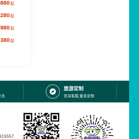
4880
起
5280
起
4980
起
4380
起
旅游定制
专员
资深客服,量身定制
15557