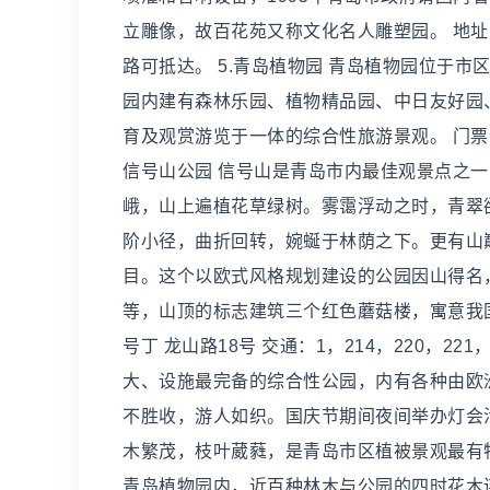
立雕像，故百花苑又称文化名人雕塑园。 地址：延安
路可抵达。 5.青岛植物园 青岛植物园位于
园内建有森林乐园、植物精品园、中日友好园
育及观赏游览于一体的综合性旅游景观。 门票：免费
信号山公园 信号山是青岛市内最佳观景点之一
峨，山上遍植花草绿树。雾霭浮动之时，青翠
阶小径，曲折回转，婉蜒于林荫之下。更有山
目。这个以欧式风格规划建设的公园因山得名，即
等，山顶的标志建筑三个红色蘑菇楼，寓意我国
号丁 龙山路18号 交通：1，214，220，22
大、设施最完备的综合性公园，内有各种由欧
不胜收，游人如织。国庆节期间夜间举办灯会
木繁茂，枝叶葳蕤，是青岛市区植被景观最有
青岛植物园内，近百种林木与公园的四时花木