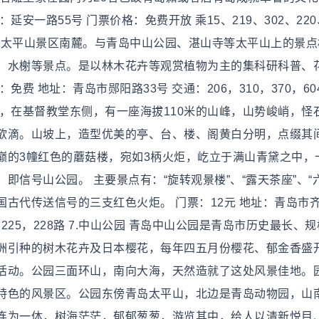
一路55号 门票价格：免费开放 乘15、219、302、220、
市区太平山景区南麓。与青岛中山公园、湛山寺等太平山上的景
、水榭等景点。是以林木花卉等观赏植物为主的集科研科普、
 地址：青岛市郧阳路33号 交通：206，310，370，604路
，在基督教堂东侧，有一座海拔110米的山峰，山势峻峭，怪
欲滴。山坡上，造型优美的亭、台、楼、阁黄白分明，点缀其
巅的3幢红色的蘑菇楼，宛如3柄火炬，屹立于满山青黛之中，
信号山公园。 主要景点有：“旋转观景楼”、“露天茶座”、“
古代传送信号的三支红色火炬。 门票：12元 地址：青岛市齐
1，225，228路 7.中山公园 青岛中山公园是青岛市历史最长、
洲引种的树木花卉及日本樱花，每年四五月份樱花、郁金香盛
活动。公园三面环山，南向大海，天然造就了这处风景佳地。
特色的风景区。公园东傍青岛太平山，北边是青岛动物园，山
连为一体，树海茫茫，郁郁葱葱，游览其中，给人以清新悦目