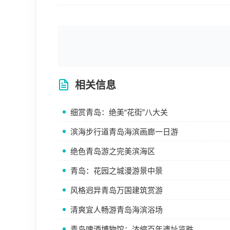
相关信息
细赏青岛：绝美“花街”八大关
滨海步行道青岛海滨画廊一日游
绝色青岛游之完美滨海区
青岛：花园之城漫游景中景
风格迥异青岛万国建筑赏游
清爽宜人畅游青岛海滨浴场
青岛啤酒博物馆：浓缩百年遗址览胜