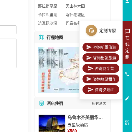
那拉提草原
天山神木园
卡拉库里湖
喀什老城区
达瓦昆沙漠
巴音布鲁克
定制专家
在
行程地图
更多地图
线
咨询新疆旅游
定
制
咨询出疆旅游
咨询夏令营
咨询旅游租车
咨询夕阳红
酒店住宿
所有酒店
乌鲁木齐美丽华大酒
五星级酒店
¥
580