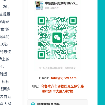
、26、
最佳观景
碧海蓝
鱼”的
颇具特
10元。
青岛最佳
桥上的
6、
人雕塑
tour@xjlxw.com
E-mail：
，栩栩
乌鲁木齐市沙依巴克区伊宁路
地址：
成两条
89号新丰大厦A座7楼
装自动
化名人塑
新疆旅游目的地