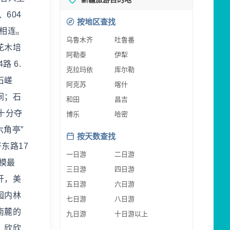
604
按地区查找
点相连。
乌鲁木齐
吐鲁番
花木培
阿勒泰
伊犁
 6.
克拉玛依
库尔勒
石嵯
阿克苏
喀什
间；石
和田
昌吉
十分夺
博乐
哈密
六角亭”
按天数查找
东路17
一日游
二日游
规模最
三日游
四日游
开，美
五日游
六日游
园内林
七日游
八日游
南麓的
九日游
十日游以上
、欣欣