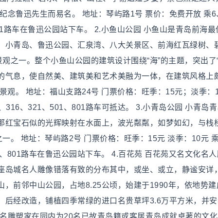
纪念鲁迅先生而易名。 地址：琴屿路1号 票价：免费开放 乘6
01、801路车在鲁迅公园站下车。 2.小鱼山公园 小鱼山是青岛前海
、小青岛、鲁迅公园、汇泉湾、八大关景区、前海红瓦绿树、
景观之一。整个小鱼山公园的建筑设计围绕“海”的主题，突出了“
的气息，使自然美、建筑美和艺术美融为一体，在建筑风格上
观。 地址：福山支路24号 门票价格：旺季：15元；淡季：
12、316、321、501、801路车可抵达。 3.小青岛公园 小青岛
那红宝石似的光辉映射在水面上，波光粼粼，如梦如幻，与栈
。 地址：琴屿路2号 门票价格：旺季：15元 淡季：10元 乘
1、501、801路车在鲁迅公园站下车。 4.百花苑 百花苑又名文化名
座岛城名人雕像错落有致的分布其中，或坐、或立，静谧安详
，前邻中山公园，占地8.25公顷，始建于1990年，依地势建
后经改造，铺植四季常绿的进口名贵草坪3.6万平方米，并安
著名雕塑家在园内为20名已故青岛籍或客居青岛成就卓著的文