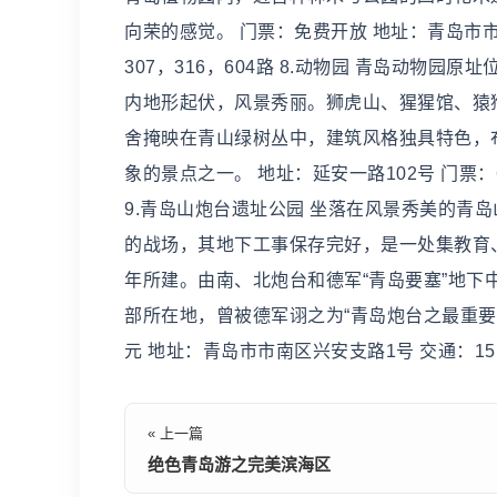
向荣的感觉。 门票：免费开放 地址：青岛市市南区
307，316，604路 8.动物园 青岛动
内地形起伏，风景秀丽。狮虎山、猩猩馆、猿
舍掩映在青山绿树丛中，建筑风格独具特色，
象的景点之一。 地址：延安一路102号 门票：6
9.青岛山炮台遗址公园 坐落在风景秀美的青
的战场，其地下工事保存完好，是一处集教育、
年所建。由南、北炮台和德军“青岛要塞”地
部所在地，曾被德军诩之为“青岛炮台之最重要者
元 地址：青岛市市南区兴安支路1号 交通：15、
« 上一篇
绝色青岛游之完美滨海区