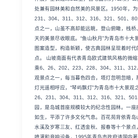
处兼有园林美和自然美的风景区。1950年，为
231、304、311、312、316、321、5
点之一，山虽不高却能远眺，登山俯瞰，栈桥
天的美景尽收眼底。“鱼山秋月”为青岛市十大
图案造型，构造新颖，使古典园林呈现着时代
点。 山坡南面有代表青岛欧式建筑风格的微缩景
乘6、26、202、223、228、304、311、3
观景点之一，每当暮色四合，塔灯忽明忽暗，
灯光遥相呼应，“琴屿飘灯”为青岛市十大景观之一
26、231、304、311、312、316、32
园，是岛城首座规模较大的纪念性园林。一座
如生，平添了许多文化气息。百花苑背依青岛山
水溪及岁寒三友、红透金秋、报春等十个景点，
喷灌和音响设备，1995年青岛市政府请国内