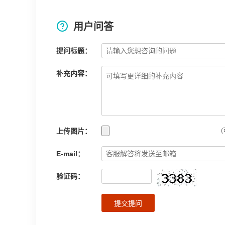
用户问答
提问标题：
补充内容：
上传图片：
(
E-mail：
验证码：
提交提问