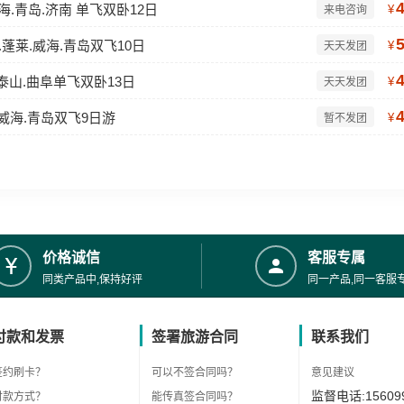
海.青岛.济南 单飞双卧12日
¥
来电咨询
.蓬莱.威海.青岛双飞10日
¥
天天发团
.泰山.曲阜单飞双卧13日
¥
天天发团
.威海.青岛双飞9日游
¥
暂不发团
价格诚信
客服专属
同类产品中,保持好评
同一产品,同一客服
付款和发票
签署旅游合同
联系我们
签约刷卡？
可以不签合同吗？
意见建议
监督电话:156099
付款方式？
能传真签合同吗？