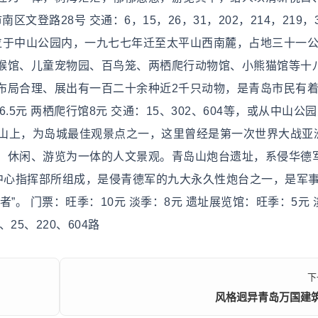
文登路28号 交通：6，15，26，31，202，214，219，3
物园原址位于中山公园内，一九七七年迁至太平山西南麓，占地三十一
猴馆、儿童宠物园、百鸟笼、两栖爬行动物馆、小熊猫馆等十
布局合理、展出有一百二十余种近2千只动物，是青岛市民有
.5元 两栖爬行馆8元 交通：15、302、604等，或从中山公
岛山上，为岛城最佳观景点之一，这里曾经是第一次世界大战亚
休闲、游览为一体的人文景观。青岛山炮台遗址，系侵华德军1
下中心指挥部所组成，是侵青德军的九大永久性炮台之一，是军
”。 门票：旺季：10元 淡季：8元 遗址展览馆：旺季：5元 
25、220、604路
下
风格迥异青岛万国建