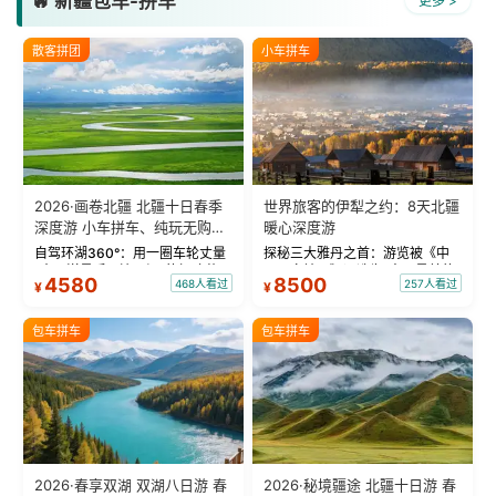
🔥 新疆包车-拼车
更多 >
散客拼团
小车拼车
2026·画卷北疆 北疆十日春季
世界旅客的伊犁之约：8天北疆
深度游 小车拼车、纯玩无购
暖心深度游
物！
自驾环湖360°：用一圈车轮丈量
探秘三大雅丹之首：游览被《中
“大西洋最后一滴眼泪”的极致蔚
国国家地理》评选为“中国最美的
4580
8500
468人看过
257人看过
¥
¥
蓝。 赛湖旅拍：甄选多款风格服
三大雅丹”第一名的克拉玛依魔鬼
饰，9张精修美照，定格赛里木湖
城。 中国第一村：探访仅存的图
绝美瞬间。 赛湖坦克300跟车视
瓦人最大村落——禾木村，欣赏
包车拼车
包车拼车
频：专业摄影师...
晨雾与小木...
2026·春享双湖 双湖八日游 春
2026·秘境疆途 北疆十日游 春