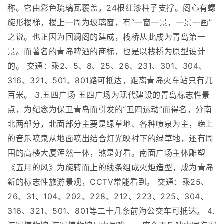
称。它由彩色琉璃瓦覆盖，24根红漆柱子支撑。阁心有螺
旋形楼梯，楼上一周为玻璃窗，有“一窗一景，一景一画”
之说。也正因为回澜阁的建成，栈桥从此成为青岛第一
景。而著名的青岛啤酒的商标，也是以栈桥为原型设计
的。 交通：乘2、5、8、25、26、231、301、304、
316、321、501、801路可抵达，距离青岛火车站只有几
百米。 3.五四广场 五四广场为现代建设的青岛标志性景
点，为纪念为保卫青岛而引发的“五四运动”而得名，分南
北两部分，北面部分主要是绿草地、各种喷泉为主，晚上
的音乐喷泉从地面喷出结合灯光映衬下的绿草地，还有周
围的高楼大厦浑然一体，煞是好看。南面广场主体雕塑
《五月的风》为旋转而上的线条组成火炬造型，成为青岛
新的标志性旅游景观，CCTV常能看到。 交通：乘25、
26、31、104、202、228、212、223、225、304、
316、321、501、801等二十几条前海公交车可抵达。 4.