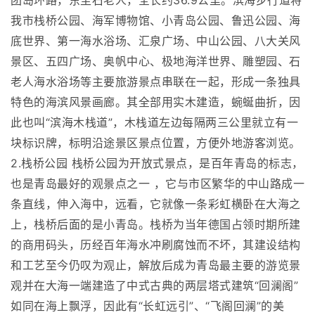
团岛环路，东至石老人，全长约36.9公里。滨海步行道将
我市栈桥公园、海军博物馆、小青岛公园、鲁迅公园、海
底世界、第一海水浴场、汇泉广场、中山公园、八大关风
景区、五四广场、奥帆中心、极地海洋世界、雕塑园、石
老人海水浴场等主要旅游景点串联在一起，形成一条独具
特色的海滨风景画廊。其全部用实木建造，蜿蜒曲折，因
此也叫“滨海木栈道”，木栈道左边每隔两三公里就立有一
块标识牌，标明沿途景区景点位置，方便外地游客浏览。
2.栈桥公园 栈桥公园为开放式景点，是百年青岛的标志，
也是青岛最好的观景点之一 ，它与市区繁华的中山路成一
条直线，伸入海中，远看，它就像一条彩虹横卧在大海之
上，栈桥后面的是小青岛。栈桥为当年德国占领时期所建
的商用码头，历经百年海水冲刷腐蚀而不坏，其建设结构
和工艺至今仍叹为观止，解放后成为青岛最主要的游览景
观并在大海一端建造了中式古典的两层塔式建筑“回澜阁”
如同在海上飘浮，因此有“长虹远引”、“飞阁回澜”的美