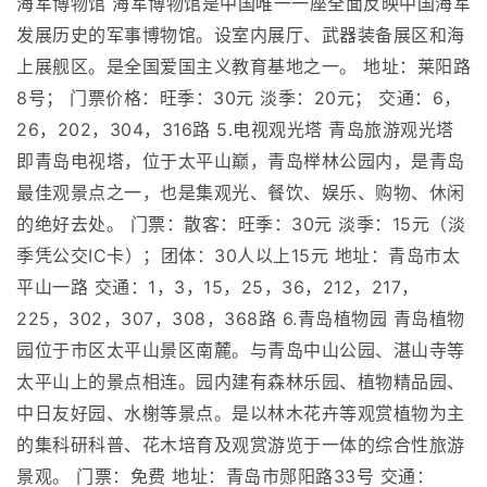
海军博物馆 海军博物馆是中国唯一一座全面反映中国海军
发展历史的军事博物馆。设室内展厅、武器装备展区和海
上展舰区。是全国爱国主义教育基地之一。 地址：莱阳路
8号； 门票价格：旺季：30元 淡季：20元； 交通：6，
26，202，304，316路 5.电视观光塔 青岛旅游观光塔
即青岛电视塔，位于太平山巅，青岛榉林公园内，是青岛
最佳观景点之一，也是集观光、餐饮、娱乐、购物、休闲
的绝好去处。 门票：散客：旺季：30元 淡季：15元（淡
季凭公交IC卡）；团体：30人以上15元 地址：青岛市太
平山一路 交通：1，3，15，25，36，212，217，
225，302，307，308，368路 6.青岛植物园 青岛植物
园位于市区太平山景区南麓。与青岛中山公园、湛山寺等
太平山上的景点相连。园内建有森林乐园、植物精品园、
中日友好园、水榭等景点。是以林木花卉等观赏植物为主
的集科研科普、花木培育及观赏游览于一体的综合性旅游
景观。 门票：免费 地址：青岛市郧阳路33号 交通：