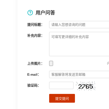
用户问答
提问标题：
补充内容：
上传图片：
(
E-mail：
验证码：
提交提问