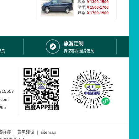
淡季:
￥1300-1500
平季:
￥1500-1700
旺季:
￥1700-1900
旅游定制
专员
资深客服,量身定制
15557
.com
065
情链接
|
意见建议
|
sitemap