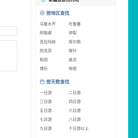
按地区查找
乌鲁木齐
吐鲁番
阿勒泰
伊犁
克拉玛依
库尔勒
阿克苏
喀什
和田
昌吉
博乐
哈密
按天数查找
一日游
二日游
三日游
四日游
五日游
六日游
七日游
八日游
九日游
十日游以上