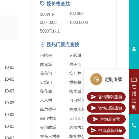
按价格查找
100-300
100以下
300-1000
1000-5000
5000元以上
按热门景点查找
白哈巴
五彩滩
魔鬼城
果子沟
10-03
葡萄沟
坎儿井
定制专家
10-03
火焰山
香妃墓
在
10-03
莲花湖
喀纳斯
线
咨询新疆旅游
定
禾木村
可可托海
10-03
制
咨询出疆旅游
库尔德宁
赛里木湖
10-03
南山牧场
天山天池
咨询夏令营
10-03
交河故城
高昌古城
咨询旅游租车
罗布人村寨
胡杨林公园
10-03