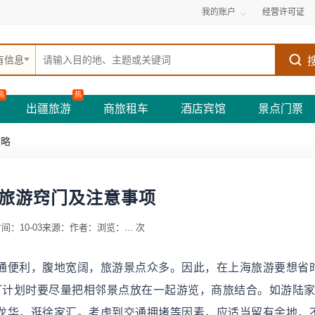
我的账户
经营许可证
有信息
热
热
出疆旅游
商旅租车
酒店宾馆
景点门票
攻略
旅游窍门及注意事项
间：10-03
来源：
作者：
浏览：
...
次
通便利，腹地宽阔，旅游景点众多。因此，在上海旅游要想省
制订计划时要尽量把相邻景点放在一起游览，商旅结合。如游陆
龙华，逛徐家汇。考虑到交通拥堵等因素，应适当留有余地，