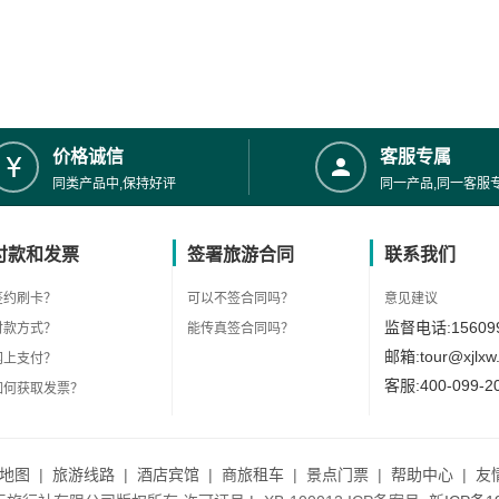
价格诚信
客服专属
同类产品中,保持好评
同一产品,同一客服
付款和发票
签署旅游合同
联系我们
签约刷卡？
可以不签合同吗？
意见建议
监督电话:156099
付款方式？
能传真签合同吗？
邮箱:tour@xjlxw
网上支付？
客服:400-099-2
如何获取发票？
地图
|
旅游线路
|
酒店宾馆
|
商旅租车
|
景点门票
|
帮助中心
|
友