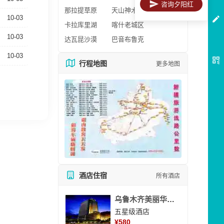
咨询夕阳红
那拉提草原
天山神木园
10-03
卡拉库里湖
喀什老城区
10-03
达瓦昆沙漠
巴音布鲁克
10-03
行程地图
更多地图
酒店住宿
所有酒店
乌鲁木齐美丽华大酒
五星级酒店
¥
580