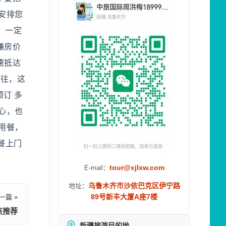
安排您
，一定
嫌房价
速抵达
前往，这
订 多
心，也
用餐，
餐上门
tour@xjlxw.com
E-mail：
乌鲁木齐市沙依巴克区伊宁路
地址：
89号新丰大厦A座7楼
一篇 »
点推荐
新疆旅游目的地