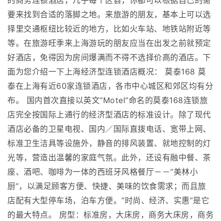
的商务连锁酒店，几乎每个区县，你都可以根据自己的需
要来找到合适的落脚之地。来旅游的朋友，基本上可以选
择里交通枢纽比较近的地方，比如火车站、地铁站附近等
等。在旅游旺季来上海游玩的朋友应当在出发之前就预定
好酒店，免得因为房间爆满而不得不选择价高的酒店。下
面为您介绍一下上海经济型连锁酒店概况： 莫泰168 莫
泰在上海有近60家连锁酒店，各市中心城区和郊区均有分
布。 国内首次直接以英文“Motel”命名的莫泰168连锁旅
店完全按国际上通行的经济型酒店的标准设计。除了现代
酒店必备的卫星电视、国内／国际直拨电话、宽带上网、
标准卫生洁具等设施外，静音的排风装置、就地控制的灯
光等，营造出温馨的家庭气氛。此外，还设有融中餐、茶
座、酒吧、咖啡为一体的西班牙风格餐厅－－“美林小
厨”，以满足顾客方便、快捷、美味的饮食需求；而且旅
店配有大型停车场，泊车方便。“时尚、经济、实惠”是它
的最大特点。 房型：标准房，大床房，商务大床房，商务