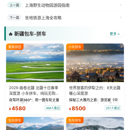
上海野生动物园游园指南
上一篇
坐地铁游上海全攻略
下一篇
🔥 新疆包车-拼车
更多 >
散客拼团
小车拼车
2026·画卷北疆 北疆十日春季
世界旅客的伊犁之约：8天北疆
深度游 小车拼车、纯玩无购
暖心深度游
物！
自驾环湖360°：用一圈车轮丈量
探秘三大雅丹之首：游览被《中
“大西洋最后一滴眼泪”的极致蔚
国国家地理》评选为“中国最美的
4580
8500
468人看过
257人看过
¥
¥
蓝。 赛湖旅拍：甄选多款风格服
三大雅丹”第一名的克拉玛依魔鬼
饰，9张精修美照，定格赛里木湖
城。 中国第一村：探访仅存的图
绝美瞬间。 赛湖坦克300跟车视
瓦人最大村落——禾木村，欣赏
包车拼车
包车拼车
频：专业摄影师...
晨雾与小木...