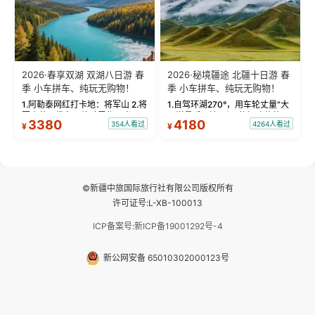
2026·春享双湖 双湖八日游 春
2026·秘境疆途 北疆十日游 春
季 小车拼车、纯玩无购物！
季 小车拼车、纯玩无购物！
1.阿勒泰网红打卡地：将军山 2.将
1.自驾环湖270°，用车轮丈量“大
军山落日缆车，体验雪都风光 3.
西洋最后一滴眼泪”的极致蔚蓝，
3380
4180
354人看过
4264人看过
¥
¥
将军山，夕阳派对，蹦迪party 4.
让雪山、花海与深邃湖水在转弯
自驾赛里木湖360°环湖 5.二进赛
间连成自由的画卷。 2.特别赠送
湖随心游，邂逅湖畔日出浪漫...
那拉提景区3公里内，落地窗三钻
民宿 3.那...
©新疆中旅国际旅行社有限公司版权所有
许可证号:L-XB-100013
ICP备案号:新ICP备19001292号-4
新公网安备 65010302000123号