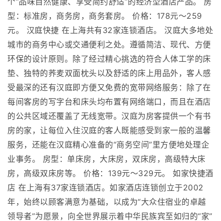
个“品味自然健康、享受简约舒适”的经济型酒店产品。 房
型：标准房，商务房，商务套房。 价格：178元～259
元。 汉庭快捷 在上海共有32家连锁酒店。 汉庭大多地处
城市的商务中心或交通便利之处。遵循简洁、现代、方便
环保的设计原则。除了经过精心挑选的符合人体工学的床
垫、独特的荞麦双面枕头以及舒适的床上用品外，客人感
受最深的还有汉庭即方便又免费的宽带网络服务：除了在
每间客房的写字台和床头均布置有网络端口，而且在酒店
的公共区域还覆盖了无线宽带。汉庭为房客提供一个有书
房的家，让每位入住汉庭的客人既能感受到家一般的温馨
服务，还能在汉庭精心准备的“商务空间”里方便地处理企
业事务。 房型：单床房，大床房，双床房，高级特大床
房，高级双床房等。 价格：139元～329元。 如家快捷酒
店 在上海有37家连锁酒店。如家酒店连锁创立于2002
年，始终以顾客满意为基础，以成为“大众住宿业的卓越
领导者”为愿景，向全世界展示着中华民族宾至如归的“家”