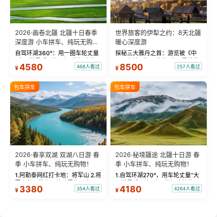
2026·画卷北疆 北疆十日春季
世界旅客的伊犁之约：8天北疆
深度游 小车拼车、纯玩无购
暖心深度游
物！
自驾环湖360°：用一圈车轮丈量
探秘三大雅丹之首：游览被《中
“大西洋最后一滴眼泪”的极致蔚
国国家地理》评选为“中国最美的
4580
8500
468人看过
257人看过
¥
¥
蓝。 赛湖旅拍：甄选多款风格服
三大雅丹”第一名的克拉玛依魔鬼
饰，9张精修美照，定格赛里木湖
城。 中国第一村：探访仅存的图
绝美瞬间。 赛湖坦克300跟车视
瓦人最大村落——禾木村，欣赏
包车拼车
包车拼车
频：专业摄影师...
晨雾与小木...
2026·春享双湖 双湖八日游 春
2026·秘境疆途 北疆十日游 春
季 小车拼车、纯玩无购物！
季 小车拼车、纯玩无购物！
1.阿勒泰网红打卡地：将军山 2.将
1.自驾环湖270°，用车轮丈量“大
军山落日缆车，体验雪都风光 3.
西洋最后一滴眼泪”的极致蔚蓝，
3380
4180
354人看过
4264人看过
¥
¥
将军山，夕阳派对，蹦迪party 4.
让雪山、花海与深邃湖水在转弯
自驾赛里木湖360°环湖 5.二进赛
间连成自由的画卷。 2.特别赠送
湖随心游，邂逅湖畔日出浪漫...
那拉提景区3公里内，落地窗三钻
民宿 3.那...