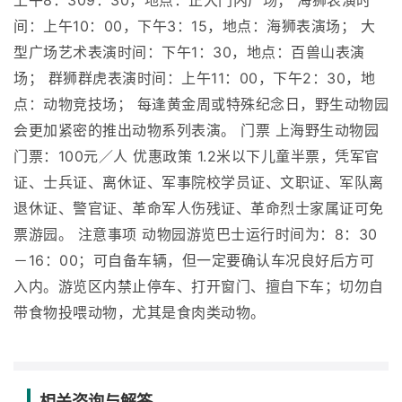
上午8：309：30，地点：正大门内广场； 海狮表演时
间：上午10：00，下午3：15，地点：海狮表演场； 大
型广场艺术表演时间：下午1：30，地点：百兽山表演
场； 群狮群虎表演时间：上午11：00，下午2：30，地
点：动物竞技场； 每逢黄金周或特殊纪念日，野生动物园
会更加紧密的推出动物系列表演。 门票 上海野生动物园
门票：100元／人 优惠政策 1.2米以下儿童半票，凭军官
证、士兵证、离休证、军事院校学员证、文职证、军队离
退休证、警官证、革命军人伤残证、革命烈士家属证可免
票游园。 注意事项 动物园游览巴士运行时间为：8：30
－16：00；可自备车辆，但一定要确认车况良好后方可
入内。游览区内禁止停车、打开窗门、擅自下车；切勿自
带食物投喂动物，尤其是食肉类动物。
相关咨询与解答