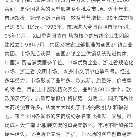
立交桥东挽，现建 筑面积5万平方米，拥有营业房5000
余间，是全国著名的大型服装专业批发市 场。近十年来，
市场规模、管理不断上台阶，效益节节增长，99年成交额
己达 51。1亿元。1993年，市场进入全国百强市场行列；
95年11月，以四季青服装市 场为核心的省级企业集团组
建成立；96年7月，集团又被农业部批准为全国乡 镇企业
集团。市场先后获得了全国乡镇企业供销系统先进集体、
中国消 费者满意服务单位、中华优秀企业、浙江省规范化
市场、浙江省 文明市场、 杭州市文明单位等称号。经过
多年努力，市场形成了品种多、款式新、质量好、价格廉
的特 色。目前上市服装档次齐全，品种达5000余个，款
款预示流行，质量可靠但价 格优势十分明显，同类商品比
大商场便宜许多，从而大大增强了市场的吸引力 和辐射
力。来自全国各省市的客商纷纷慕名来此批发、交易。市
场成为大江南 北服装交流的重要集散地。市场不断加强软
硬件建设，坚持两个文明一齐抓，为入场的客户创造稳定