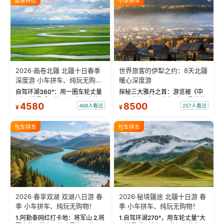
散客拼团
小车拼车
2026·画卷北疆 北疆十日春季
世界旅客的伊犁之约：8天北疆
深度游 小车拼车、纯玩无购
暖心深度游
物！
自驾环湖360°：用一圈车轮丈量
探秘三大雅丹之首：游览被《中
“大西洋最后一滴眼泪”的极致蔚
国国家地理》评选为“中国最美的
4580
8500
468人看过
257人看过
¥
¥
蓝。 赛湖旅拍：甄选多款风格服
三大雅丹”第一名的克拉玛依魔鬼
饰，9张精修美照，定格赛里木湖
城。 中国第一村：探访仅存的图
绝美瞬间。 赛湖坦克300跟车视
瓦人最大村落——禾木村，欣赏
包车拼车
包车拼车
频：专业摄影师...
晨雾与小木...
2026·春享双湖 双湖八日游 春
2026·秘境疆途 北疆十日游 春
季 小车拼车、纯玩无购物！
季 小车拼车、纯玩无购物！
1.阿勒泰网红打卡地：将军山 2.将
1.自驾环湖270°，用车轮丈量“大