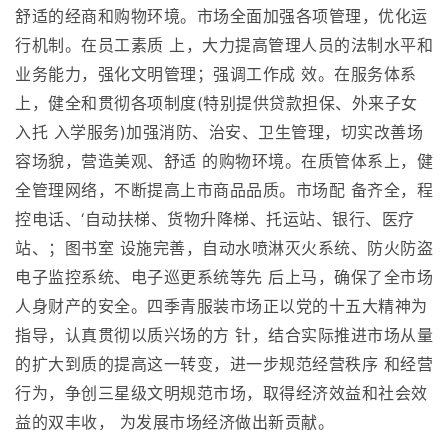
舒适的经商和购物环境。市场全面加强各项管理，优化运
行机制。在员工素质 上，大力提高管理人员的法制水平和
业务能力，强化文明管理；强调工作成 效。在服务体系
上，健全和贯彻各项制度(特别提供贷款担保、外来子女
入托 入学服务)加强消防、治安、卫生管理，切实改善场
容场貌，营造美观、舒适 的购物环境。在质管体系上，健
全管理网络，不断提高上市商品品质。市场配 备齐全，程
控电话、‘自动扶梯、货物升降梯、托运站、银行、医疗
站、；图书室 设施完善，自动水喷淋灭火系统、防火防盗
电子监控系统、电子巡更系统等先 后上马，确保了全市场
人身财产的安全。四季青服装市场正以党的十五大精神为
指导，认真贯彻以质兴场的方 针，结合实际推进市场从量
的扩大到质的提高这一转变，进一步规范经营秩序 和经营
行为，争创三星级文明规范市场，取得经济效益和社会效
益的双丰收， 为发展市场经济做出新贡献。