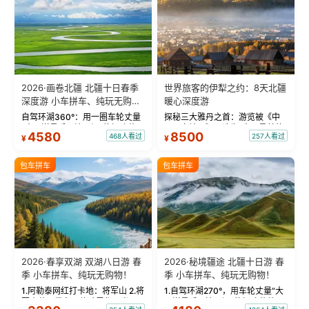
2026·画卷北疆 北疆十日春季
世界旅客的伊犁之约：8天北疆
深度游 小车拼车、纯玩无购
暖心深度游
物！
自驾环湖360°：用一圈车轮丈量
探秘三大雅丹之首：游览被《中
“大西洋最后一滴眼泪”的极致蔚
国国家地理》评选为“中国最美的
4580
8500
468人看过
257人看过
¥
¥
蓝。 赛湖旅拍：甄选多款风格服
三大雅丹”第一名的克拉玛依魔鬼
饰，9张精修美照，定格赛里木湖
城。 中国第一村：探访仅存的图
绝美瞬间。 赛湖坦克300跟车视
瓦人最大村落——禾木村，欣赏
包车拼车
包车拼车
频：专业摄影师...
晨雾与小木...
2026·春享双湖 双湖八日游 春
2026·秘境疆途 北疆十日游 春
季 小车拼车、纯玩无购物！
季 小车拼车、纯玩无购物！
1.阿勒泰网红打卡地：将军山 2.将
1.自驾环湖270°，用车轮丈量“大
军山落日缆车，体验雪都风光 3.
西洋最后一滴眼泪”的极致蔚蓝，