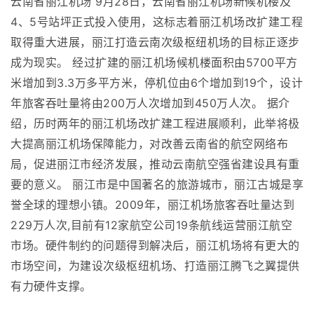
云南省丽江机场 9月28日，云南省丽江机场新候机楼及
4、5号站坪正式投入使用，这标志着丽江机场改扩建工程
取得重大进展，丽江打造云南次级枢纽机场的目标正逐步
成为现实。 经过扩建的丽江机场候机楼面积由5700平方
米增加到3.3万多平方米，停机位由6个增加到19个，设计
年旅客吞吐量将由200万人次增加到450万人次。 据介
绍，历时两年的丽江机场改扩建工程进展顺利，此举将极
大提高丽江机场保障能力，对改善云南省的航空网络布
局，促进丽江市经济发展，推动云南航空强省建设具有重
要的意义。 丽江市是中国著名的旅游城市，丽江古城是享
誉全球的理想小镇。2009年，丽江机场旅客吞吐量达到
229万人次,目前有12家航空公司19条航线运营丽江航空
市场。硬件制约的问题得到解决后，丽江机场将有更大的
市场空间，为建设次级枢纽机场、打造丽江腾飞之翼提供
有力硬件支撑。