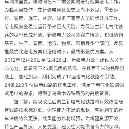
车调试需要。短时间在三个地区同时进行密集送电工作，
面临大量操作，在新疆电网建设史上尚不多见，需要运
行、调度、施工、监理、设备厂家等人员同步开展工作，
给电网安全稳定运行带来巨大风险。为保证兰新电气化铁
路的尽早建成开通，新疆电力公司急客户所急，积极协调
基建、生产、调度、运行、物资、营销等多个部门，反复
推敲优化送电方案和送电时序，最终形最优方案。从
2012年12月20日至12月26日，新疆电力公司建设人员齐
心协力，冒着零下25摄氏度的低温，在数百千米的铁路沿
线上，加班加点，顺利完成了12座电气化铁路牵引站、
24条220千伏供电线路的送电工作，满足了电气化铁路调
试用电的需求，得到了乌鲁木齐铁路局的高度赞誉。
据了解，实现改造后的兰新电气化铁路将有效改善既
有线路技术标准低、运输能力不足的现状，客运列车的行
车速度将会更快，载重能力也将增强，为新疆资源开发、
特色产品外运、人员交流、经贸往来提供强有力的保障。