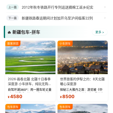
2012年秋冬铁路开行专列运送摘棉工返乡纪实
上一篇
新疆铁路春运期间计划加开乌至沪间临客22列
下一篇
🔥 新疆包车-拼车
更多 >
散客拼团
小车拼车
2026·画卷北疆 北疆十日春季
世界旅客的伊犁之约：8天北疆
深度游 小车拼车、纯玩无购
暖心深度游
物！
自驾环湖360°：用一圈车轮丈量
探秘三大雅丹之首：游览被《中
“大西洋最后一滴眼泪”的极致蔚
国国家地理》评选为“中国最美的
4580
8500
¥
¥
蓝。 赛湖旅拍：甄选多款风格服
三大雅丹”第一名的克拉玛依魔鬼
饰，9张精修美照，定格赛里木湖
城。 中国第一村：探访仅存的图
绝美瞬间。 赛湖坦克300跟车视
瓦人最大村落——禾木村，欣赏
包车拼车
包车拼车
频：专业摄影师...
晨雾与小木...