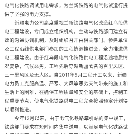
电气化铁路调试用电需求，为兰新铁路的电气化试运行提
供了坚强的电力支撑。
新疆电力公司高度重视兰新铁路电气化改造红乌段供
电工程建设，专门成立组织机构，主动与铁路部门建立有
效的沟通协调机制，及时组织召开由相关部门、参建单位
及工程沿线供电部门参加的工程协调推进会，全力推进供
电工程建设。由于红乌段电气化铁路供电工程沿途地质情
况复杂，气候恶劣，工程先后穿越新疆著名的百里风区、
三十里风区及无人区。自2011年5月工程开工以来，新疆
电力员工克服高温、严寒、大风等恶劣天气带来的施工和
生活上的困难，在确保工程质量和安全的基础上，控制工
程重要节点，使电气化铁路供电工程完全按照预定计划得
以顺利推进。
今年12月以来，由于电气化铁路牵引站的集中竣工，
铁路部门要求在短时间内集中送电，以满足电气化铁路试