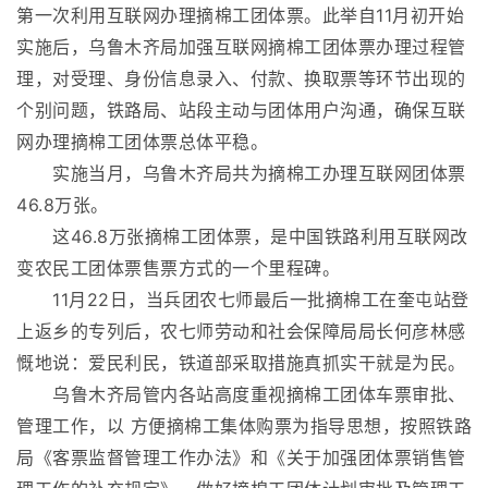
第一次利用互联网办理摘棉工团体票。此举自11月初开始
实施后，乌鲁木齐局加强互联网摘棉工团体票办理过程管
理，对受理、身份信息录入、付款、换取票等环节出现的
个别问题，铁路局、站段主动与团体用户沟通，确保互联
网办理摘棉工团体票总体平稳。
实施当月，乌鲁木齐局共为摘棉工办理互联网团体票
46.8万张。
这46.8万张摘棉工团体票，是中国铁路利用互联网改
变农民工团体票售票方式的一个里程碑。
11月22日，当兵团农七师最后一批摘棉工在奎屯站登
上返乡的专列后，农七师劳动和社会保障局局长何彦林感
慨地说：爱民利民，铁道部采取措施真抓实干就是为民。
乌鲁木齐局管内各站高度重视摘棉工团体车票审批、
管理工作，以 方便摘棉工集体购票为指导思想，按照铁路
局《客票监督管理工作办法》和《关于加强团体票销售管