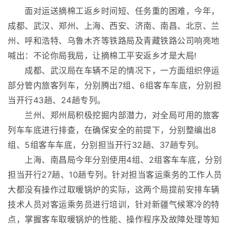
面对运送摘棉工返乡时间短、任务重的困难，今年，
成都、武汉、郑州、上海、西安、济南、南昌、北京、兰
州、呼和浩特、乌鲁木齐等铁路局及青藏铁路公司响亮地
喊出：不论你局我局，让摘棉工平安返乡才是大局!
成都、武汉局在车辆不足的情况下，一方面组织停运
部分管内旅客列车，分别腾出7组、6组客车车底，分别担
当开行43趟、24趟专列。
兰州、郑州局积极挖掘内部潜力，对全局可用的旅客
列车车底进行排查，在确保安全的前提下，分别整编出8
组、5组客车车底，分别担当开行32趟、37趟专列。
上海、南昌局今年分别使用4组、2组客车车底，分别
担当开行27趟、10趟专列。针对担当客运乘务的工作人员
大都没有操作过取暖锅炉的实际，这两个局提前安排车辆
技术人员对客运乘务员进行培训，针对新疆气候寒冷的特
点，掌握客车取暖锅炉的性能、操作程序及故障处理等知