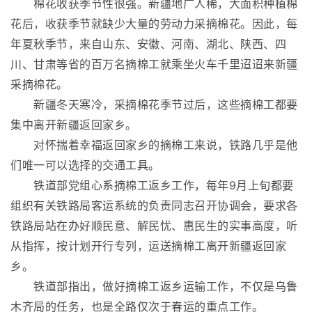
棉花收获季节性很强。新疆地广人稀，大面积种植棉
花后，收获季节就缺少大量的劳动力采摘棉花。因此，每
年夏秋季节，来自山东、安徽、河南、湖北、陕西、四
川、甘肃等省的百万名摘棉工就乘坐火车千里迢迢来新疆
采摘棉花。
新疆冬天寒冷，采摘棉花季节过后，这些摘棉工都要
集中离开新疆返回家乡。
对怀揣着幸福返回家乡的摘棉工来说，铁路几乎是他
们唯一可以选择的交通工具。
铁道部党组心系摘棉工返乡工作，每年9月上旬都要
组织有关铁路局客运系统的负责同志召开协调会，要求各
铁路局站在办好顺民意、解民忧、惠民生的实事高度，听
从指挥，按计划开行专列，运送摘棉工离开新疆返回家
乡。
铁道部指出，做好摘棉工返乡运输工作，不仅是乌鲁
木齐局的任务，也是全路仅次于春运的重点工作。