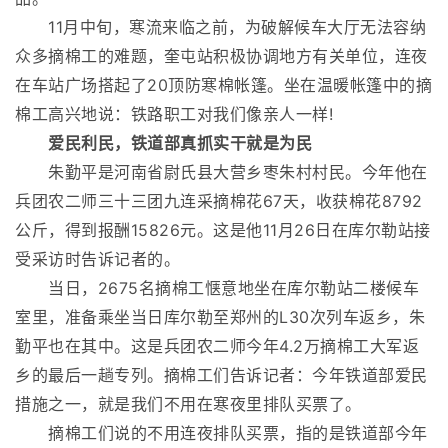
11月中旬，寒流来临之前，为破解候车大厅无法容纳
众多摘棉工的难题，奎屯站积极协调地方有关单位，连夜
在车站广场搭起了20顶防寒棉帐篷。坐在温暖帐篷中的摘
棉工高兴地说：铁路职工对我们像亲人一样!
爱民利民，铁道部真抓实干就是为民
朱勤平是河南省尉氏县大营乡枣朱村村民。今年他在
兵团农二师三十三团九连采摘棉花67天，收获棉花8792
公斤，得到报酬15826元。这是他11月26日在库尔勒站接
受采访时告诉记者的。
当日，2675名摘棉工惬意地坐在库尔勒站二楼候车
室里，准备乘坐当日库尔勒至郑州的L30次列车返乡，朱
勤平也在其中。这是兵团农二师今年4.2万摘棉工大军返
乡的最后一趟专列。摘棉工们告诉记者：今年铁道部爱民
措施之一，就是我们不用在寒夜里排队买票了。
摘棉工们说的不用连夜排队买票，指的是铁道部今年