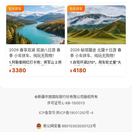
饰，9张精修美照，定格赛里木湖
城。 中国第一村：探访仅存的图
绝美瞬间。 赛湖坦克300跟车视
瓦人最大村落——禾木村，欣赏
包车拼车
包车拼车
频：专业摄影师...
晨雾与小木...
2026·春享双湖 双湖八日游 春
2026·秘境疆途 北疆十日游 春
季 小车拼车、纯玩无购物！
季 小车拼车、纯玩无购物！
1.阿勒泰网红打卡地：将军山 2.将
1.自驾环湖270°，用车轮丈量“大
军山落日缆车，体验雪都风光 3.
西洋最后一滴眼泪”的极致蔚蓝，
3380
4180
¥
¥
将军山，夕阳派对，蹦迪party 4.
让雪山、花海与深邃湖水在转弯
自驾赛里木湖360°环湖 5.二进赛
间连成自由的画卷。 2.特别赠送
湖随心游，邂逅湖畔日出浪漫...
那拉提景区3公里内，落地窗三钻
民宿 3.那...
©新疆中旅国际旅行社有限公司版权所有
许可证号:L-XB-100013
ICP备案号:新ICP备19001292号-4
新公网安备 65010302000123号