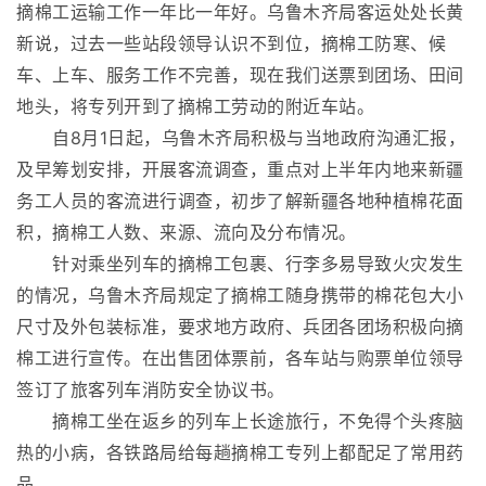
摘棉工运输工作一年比一年好。乌鲁木齐局客运处处长黄
新说，过去一些站段领导认识不到位，摘棉工防寒、候
车、上车、服务工作不完善，现在我们送票到团场、田间
地头，将专列开到了摘棉工劳动的附近车站。
自8月1日起，乌鲁木齐局积极与当地政府沟通汇报，
及早筹划安排，开展客流调查，重点对上半年内地来新疆
务工人员的客流进行调查，初步了解新疆各地种植棉花面
积，摘棉工人数、来源、流向及分布情况。
针对乘坐列车的摘棉工包裹、行李多易导致火灾发生
的情况，乌鲁木齐局规定了摘棉工随身携带的棉花包大小
尺寸及外包装标准，要求地方政府、兵团各团场积极向摘
棉工进行宣传。在出售团体票前，各车站与购票单位领导
签订了旅客列车消防安全协议书。
摘棉工坐在返乡的列车上长途旅行，不免得个头疼脑
热的小病，各铁路局给每趟摘棉工专列上都配足了常用药
品。