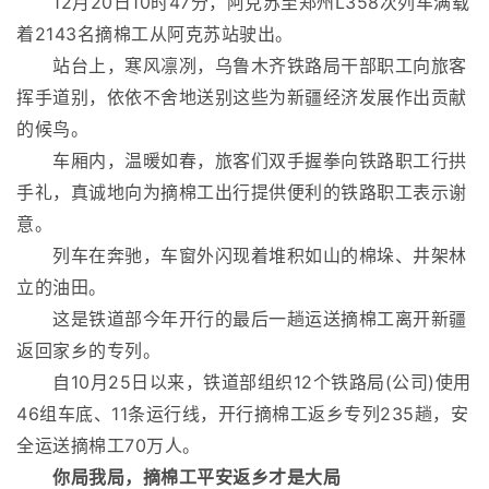
12月20日10时47分，阿克苏至郑州L358次列车满载
着2143名摘棉工从阿克苏站驶出。
站台上，寒风凛冽，乌鲁木齐铁路局干部职工向旅客
挥手道别，依依不舍地送别这些为新疆经济发展作出贡献
的候鸟。
车厢内，温暖如春，旅客们双手握拳向铁路职工行拱
手礼，真诚地向为摘棉工出行提供便利的铁路职工表示谢
意。
列车在奔驰，车窗外闪现着堆积如山的棉垛、井架林
立的油田。
这是铁道部今年开行的最后一趟运送摘棉工离开新疆
返回家乡的专列。
自10月25日以来，铁道部组织12个铁路局(公司)使用
46组车底、11条运行线，开行摘棉工返乡专列235趟，安
全运送摘棉工70万人。
你局我局，摘棉工平安返乡才是大局