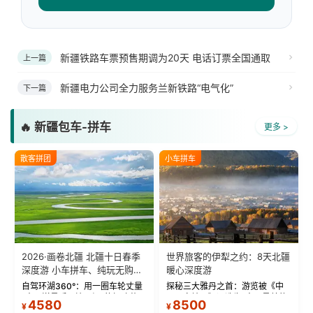
新疆铁路车票预售期调为20天 电话订票全国通取
上一篇
新疆电力公司全力服务兰新铁路“电气化”
下一篇
🔥 新疆包车-拼车
更多 >
散客拼团
小车拼车
2026·画卷北疆 北疆十日春季
世界旅客的伊犁之约：8天北疆
深度游 小车拼车、纯玩无购
暖心深度游
物！
自驾环湖360°：用一圈车轮丈量
探秘三大雅丹之首：游览被《中
“大西洋最后一滴眼泪”的极致蔚
国国家地理》评选为“中国最美的
4580
8500
¥
¥
蓝。 赛湖旅拍：甄选多款风格服
三大雅丹”第一名的克拉玛依魔鬼