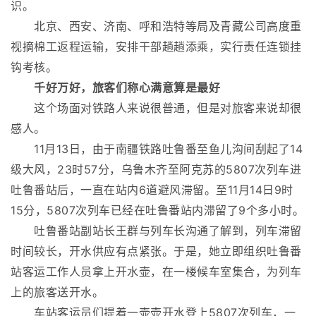
识。
北京、西安、济南、呼和浩特等局及青藏公司高度重
视摘棉工返程运输，安排干部趟趟添乘，实行责任连锁挂
钩考核。
千好万好，旅客们称心满意算是最好
这个场面对铁路人来说很普通，但是对旅客来说却很
感人。
11月13日，由于南疆铁路吐鲁番至鱼儿沟间刮起了14
级大风，23时57分，乌鲁木齐至阿克苏的5807次列车进
吐鲁番站后，一直在站内6道避风滞留。至11月14日9时
15分，5807次列车已经在吐鲁番站内滞留了9个多小时。
吐鲁番站副站长王群与列车长沟通了解到，列车滞留
时间较长，开水供应有点紧张。于是，她立即组织吐鲁番
站客运工作人员拿上开水壶，在一楼候车室集合，为列车
上的旅客送开水。
车站客运员们提着一壶壶开水登上5807次列车，一