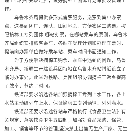
理工作的补充规定》，做好摘棉工团体计划审批及管理工
作。
乌鲁木齐局提供多形式售票服务，送票到集中办票
点，送票到团厂、连队、田间地头，方便农民工购票。按
照摘棉工专列团体 哪站办票，在哪站乘车的原则，乌鲁木
齐局组织安排旅客乘车，各站在受理计划和办理车票时，
提前向办票单位做好乘车站、乘车时间书面通知工作。
为了方便解决摘棉工购票、乘车中遇到的问题，乌鲁
木齐局、新疆生产建设兵团特地在乌鲁木齐站附近设立了
临时办事处。此举为铁路、兵团组织协调摘棉工返乡提高
了效率，节约了时间。
铁道部要求沿途各站加强摘棉工专列上水工作，各上
水站主动给列车上水，保证摘棉工专列辆辆、列列满水。
铁道部还要求沿途各站车严格执行《食品卫生法》有
关规定，落实饮食卫生五四制，加强对食品采购、保管、
加工、销售等环节的管理;坚决禁止出售无生产厂家、无生