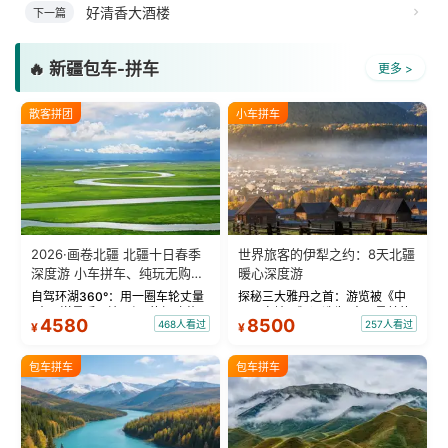
好清香大酒楼
下一篇
🔥 新疆包车-拼车
更多 >
散客拼团
小车拼车
2026·画卷北疆 北疆十日春季
世界旅客的伊犁之约：8天北疆
深度游 小车拼车、纯玩无购
暖心深度游
物！
自驾环湖360°：用一圈车轮丈量
探秘三大雅丹之首：游览被《中
“大西洋最后一滴眼泪”的极致蔚
国国家地理》评选为“中国最美的
4580
8500
468人看过
257人看过
¥
¥
蓝。 赛湖旅拍：甄选多款风格服
三大雅丹”第一名的克拉玛依魔鬼
饰，9张精修美照，定格赛里木湖
城。 中国第一村：探访仅存的图
绝美瞬间。 赛湖坦克300跟车视
瓦人最大村落——禾木村，欣赏
包车拼车
包车拼车
频：专业摄影师...
晨雾与小木...