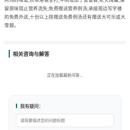
阿玛的味道;以本港鱼主打,午间增加了营套餐,老火炖罐,保
留原味阻止营养流失;免费赠送营养例汤;承接周边写字楼
的免费外送,十份以上除赠送免费例汤还有赠送大可乐或大
雪碧。
相关咨询与解答
正在加载最新问答...
我有疑问：