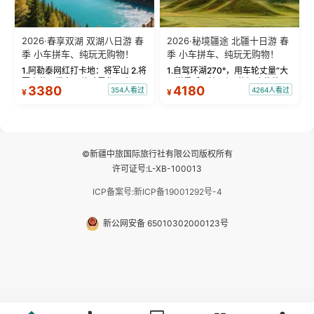
2026·春享双湖 双湖八日游 春
2026·秘境疆途 北疆十日游 春
季 小车拼车、纯玩无购物！
季 小车拼车、纯玩无购物！
1.阿勒泰网红打卡地：将军山 2.将
1.自驾环湖270°，用车轮丈量“大
军山落日缆车，体验雪都风光 3.
西洋最后一滴眼泪”的极致蔚蓝，
3380
4180
354人看过
4264人看过
¥
¥
将军山，夕阳派对，蹦迪party 4.
让雪山、花海与深邃湖水在转弯
自驾赛里木湖360°环湖 5.二进赛
间连成自由的画卷。 2.特别赠送
湖随心游，邂逅湖畔日出浪漫...
那拉提景区3公里内，落地窗三钻
民宿 3.那...
©新疆中旅国际旅行社有限公司版权所有
许可证号:L-XB-100013
ICP备案号:新ICP备19001292号-4
新公网安备 65010302000123号