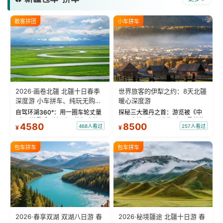
散客拼团
小车拼车
2026·画卷北疆 北疆十日春季
世界旅客的伊犁之约：8天北疆
深度游 小车拼车、纯玩无购
暖心深度游
物！
自驾环湖360°：用一圈车轮丈量
探秘三大雅丹之首：游览被《中
“大西洋最后一滴眼泪”的极致蔚
国国家地理》评选为“中国最美的
4580
8500
468人看过
257人看过
¥
¥
蓝。 赛湖旅拍：甄选多款风格服
三大雅丹”第一名的克拉玛依魔鬼
饰，9张精修美照，定格赛里木湖
城。 中国第一村：探访仅存的图
绝美瞬间。 赛湖坦克300跟车视
瓦人最大村落——禾木村，欣赏
包车拼车
包车拼车
频：专业摄影师...
晨雾与小木...
2026·春享双湖 双湖八日游 春
2026·秘境疆途 北疆十日游 春